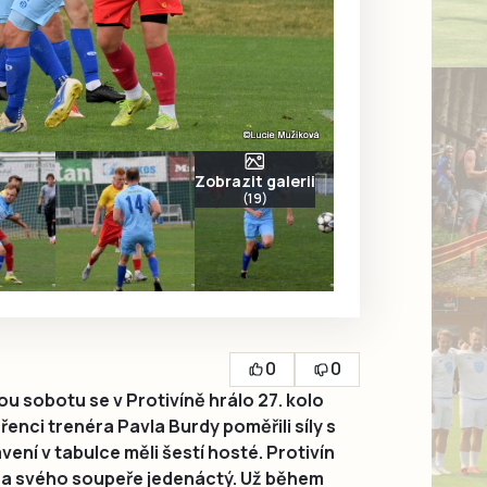
Zobrazit galerii
(19)
0
0
u sobotu se v Protivíně hrálo 27. kolo
řenci trenéra Pavla Burdy poměřili síly s
ní v tabulce měli šestí hosté. Protivín
 na svého soupeře jedenáctý. Už během