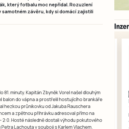
iják, který fotbalu moc nepřidal. Rozuzlení
 samotném závěru, kdy si domácí zajistili
 do 81. minuty. Kapitán Zbyněk Vorel našel dlouhým
Milevsko
 balon do vápna a prostřelil hostujícího brankáře
Zdarma / za odvoz
stal hezkou průnikovku od Jakuba Rauschera
Daruji do dobrých
ráncem a zpětnou přihrávku adresoval přímo na
rukou kotě
 – 2:0. Hosté následně dostali výhodu pokutového
Daruji do dobrých rukou
du Petra Lachouta v souboji s Karlem Vlachem.
kotě-kočka, odčervené,