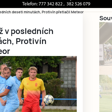
edních deseti minutách, Protivín přetlačil Meteor
Souv
ž v posledních
ch, Protivín
eor