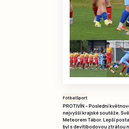
Fotbal
Sport
PROTIVÍN – Poslední květnovo
nejvyšší krajské soutěže. Svě
Meteorem Tábor. Lepší postave
byl s devítibodovou ztrátou