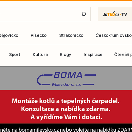
dějovicko
Písecko
Strakonicko
Českokrumlovsko
E-mail
Sport
Kultura
Blogy
Inspirace
Čtenáři p
Heslo
P
Přihlás
Ještě nemám ú