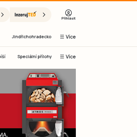
Přihlásit
Více
Jindřichohradecko
Více
íší
Speciální přílohy
Prachaticko
Inzerce
Obnovit heslo
řihlásit se
it se přes Facebook
čet, chci se
Registrovat