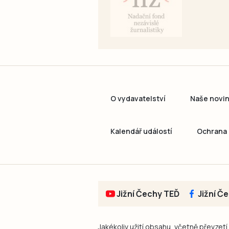
O vydavatelství
Naše novi
Kalendář událostí
Ochrana 
Jižní Čechy TEĎ
Jižní Č
Jakékoliv užití obsahu, včetně převzetí