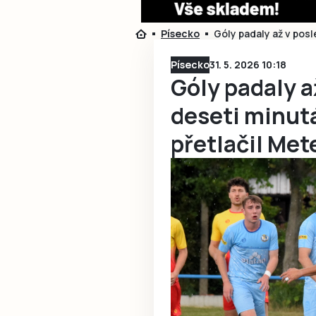
Písecko
Góly padaly až v posl
Písecko
31. 5. 2026 10:18
Góly padaly a
deseti minutá
přetlačil Met