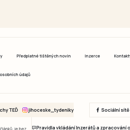
ny
Předplatné tištěných novin
Inzerce
Kontakt
osobních údajů
echy TEĎ
jihoceske_tydeniky
Sociální sít
Pravidla vkládání Inzerátů a zpracování
 článků, je bez