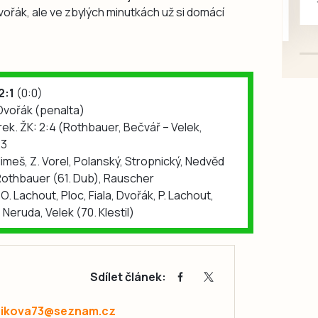
vořák, ale ve zbylých minutkách už si domácí
mazlivé, ihned k odběru.
2:1
(0:0)
 Dvořák (penalta)
ek. ŽK: 2:4 (Rothbauer, Bečvář – Velek,
23
Klimeš, Z. Vorel, Polanský, Stropnický, Nedvěd
, Rothbauer (61. Dub), Rauscher
. Lachout, Ploc, Fiala, Dvořák, P. Lachout,
Neruda, Velek (70. Klestil)
Sdílet článek:
zikova73@seznam.cz