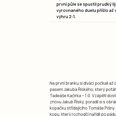
první půle se spustil prudký l
vyrovnaného duelu přišlo až v
výhru 2:1.
Na první branku si diváci počkali až
pasem Jakuba Říského, který potáhl
Tadeáše Kačírka – 1:0. Vzápětí do
znovu Jakub Říský, poradil si s ob
kopačku střídajícího Tomáše Pišny
kopu, který rozhodčí nařídil po pá