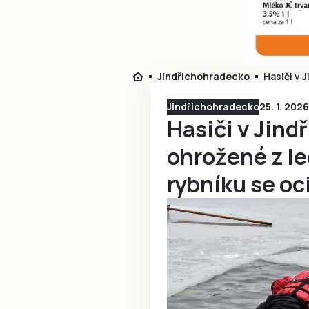
Jindřichohradecko
Hasiči v 
Jindřichohradecko
25. 1. 202
Hasiči v Jindř
ohrožené z l
rybníku se oci