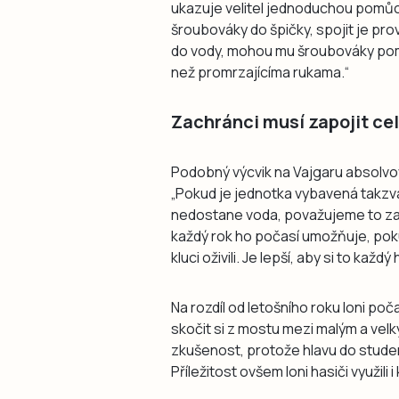
ukazuje velitel jednoduchou pomůck
šroubováky do špičky, spojit je pro
do vody, mohou mu šroubováky pomoc
než promrzajícíma rukama.“
Zachránci musí zapojit cel
Podobný výcvik na Vajgaru absolvova
„Pokud je jednotka vybavená takzv
nedostane voda, považujeme to za 
každý rok ho počasí umožňuje, pokud
kluci oživili. Je lepší, aby si to každ
Na rozdíl od letošního roku loni poča
skočit si z mostu mezi malým a velk
zkušenost, protože hlavu do stud
Příležitost ovšem loni hasiči využil