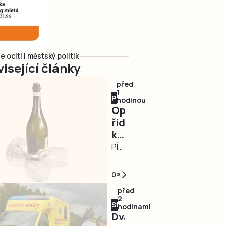
 ocitl i městský politik
isející články
před
1
Písecko
hodinou
Opilá
řidička
kličkovala
po
PÍSECKO/TÁBORSKO
silnici
–
a
Nebezpečně
0
ohrožovala
kličkující
před
ostatní.
osobní
2
Strakonicko
Nadýchala
automobil
hodinami
Dva
téměř
zaměstnal