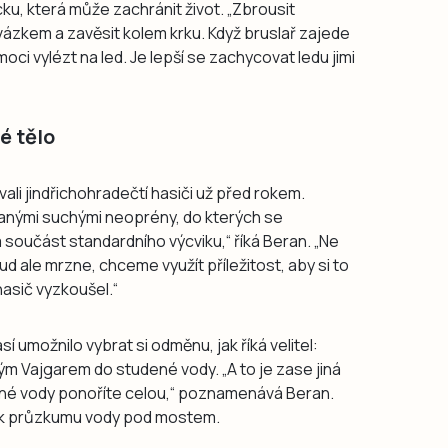
u, která může zachránit život. „Zbrousit
vázkem a zavěsit kolem krku. Když bruslař zajede
i vylézt na led. Je lepší se zachycovat ledu jimi
é tělo
li jindřichohradečtí hasiči už před rokem.
anými suchými neoprény, do kterých se
součást standardního výcviku,“ říká Beran. „Ne
 ale mrzne, chceme využít příležitost, aby si to
ý hasič vyzkoušel.“
sí umožnilo vybrat si odměnu, jak říká velitel:
ým Vajgarem do studené vody. „A to je zase jiná
ené vody ponoříte celou,“ poznamenává Beran.
i i k průzkumu vody pod mostem.