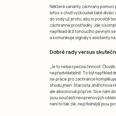
Některé varianty záchrany pomocí
letos s chutí vyzkoušeli také diváci
do vody už proto, aby si pocvičili 
záchranné prostředky. Jde o komple
například drží tonoucího pevným s
a komunikuje signály s asistenty na
Dobré rady versus skuteč
„Je to nebezpečná činnost. Člověk,
nepředvídatelně. To byl například d
se práce pro zachránce komplikuje,“
shodu jmen. Starosta Jindřichova H
ale absolvoval poprvé. Sice nám do
jsou součástí neoprenových obleků,
není to tak zlé, nejcitelnější jsou p