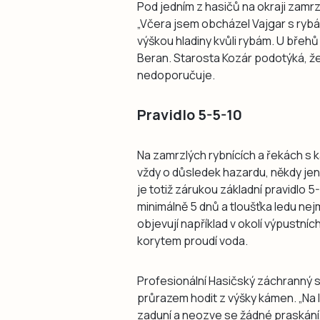
Pod jedním z hasičů na okraji zamrz
„Včera jsem obcházel Vajgar s rybá
výškou hladiny kvůli rybám. U břeh
Beran. Starosta Kozár podotýká, ž
nedoporučuje.
Pravidlo 5-5-10
Na zamrzlých rybnících a řekách s k
vždy o důsledek hazardu, někdy je
je totiž zárukou základní pravidlo
minimálně 5 dnů a tloušťka ledu ne
objevují například v okolí výpustních
korytem proudí voda.
Profesionální Hasičský záchranný 
průrazem hodit z výšky kámen. „Na 
zaduní a neozve se žádné praskání