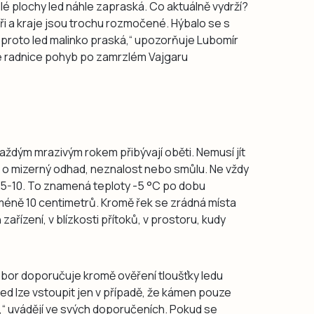
lé plochy led náhle zapraská. Co aktuálně vydrží?
ři a kraje jsou trochu rozmočené. Hýbalo se s
ů proto led malinko praská,“ upozorňuje Lubomír
e radnice pohyb po zamrzlém Vajgaru
aždým mrazivým rokem přibývají oběti. Nemusí jít
n o mizerný odhad, neznalost nebo smůlu. Ne vždy
 5-5-10. To znamená teploty -5 °C po dobu
jméně 10 centimetrů. Kromě řek se zrádná místa
 zařízení, v blízkosti přítoků, v prostoru, kudy
sbor doporučuje kromě ověření tloušťky ledu
led lze vstoupit jen v případě, že kámen pouze
,“ uvádějí ve svých doporučeních. Pokud se