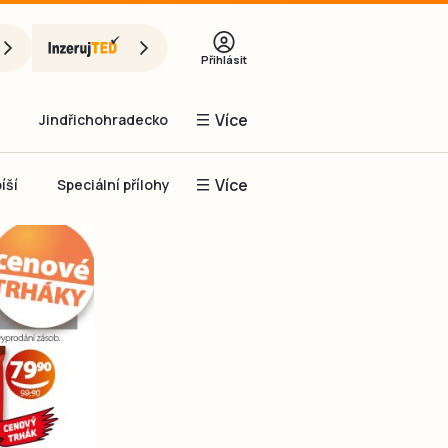
Přihlásit
Více
Jindřichohradecko
Více
íší
Speciální přílohy
Prachaticko
Inzerce
Obnovit heslo
řihlásit se
it se přes Facebook
čet, chci se
Registrovat