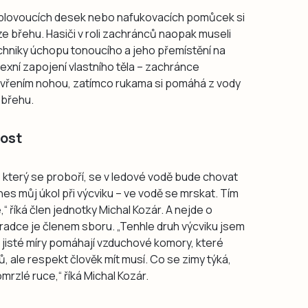
 plovoucích desek nebo nafukovacích pomůcek si
 ze břehu. Hasiči v roli zachránců naopak museli
techniky úchopu tonoucího a jeho přemístění na
xní zapojení vlastního těla – zachránce
evřením nohou, zatímco rukama si pomáhá z vody
 břehu.
nost
 který se proboří, se v ledové vodě bude chovat
nes můj úkol při výcviku – ve vodě se mrskat. Tím
 říká člen jednotky Michal Kozár. A nejde o
radce je členem sboru. „Tenhle druh výcviku jsem
 jisté míry pomáhají vzduchové komory, které
 ale respekt člověk mít musí. Co se zimy týká,
romrzlé ruce,“ říká Michal Kozár.