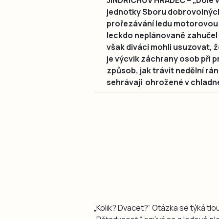
JINDŘICHŮV HRADEC – „Dole ve
jednotky Sboru dobrovolných 
prořezávání ledu motorovou 
leckdo neplánovaně zahučel d
však diváci mohli usuzovat, 
je výcvik záchrany osob při 
způsob, jak trávit nedělní ráno
sehrávají ohrožené v chladné 
„Kolik? Dvacet?“ Otázka se týká tlo