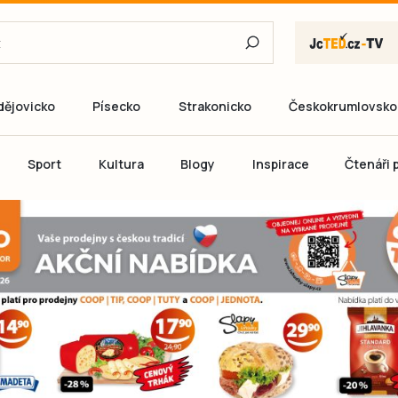
dějovicko
Písecko
Strakonicko
Českokrumlovsko
E-mail
Sport
Kultura
Blogy
Inspirace
Čtenáři p
Heslo
P
Přihlás
Ještě nemám ú