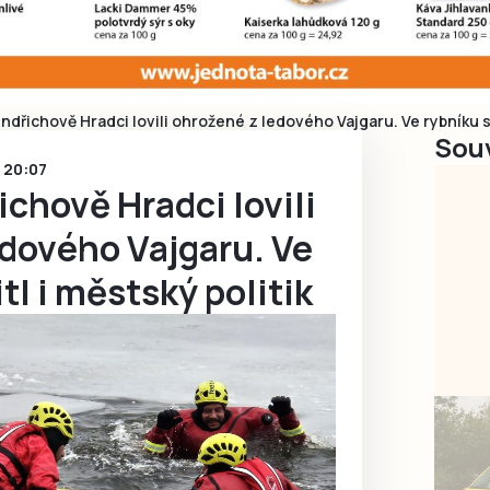
Jindřichově Hradci lovili ohrožené z ledového Vajgaru. Ve rybníku se
Souv
6 20:07
ichově Hradci lovili
edového Vajgaru. Ve
tl i městský politik