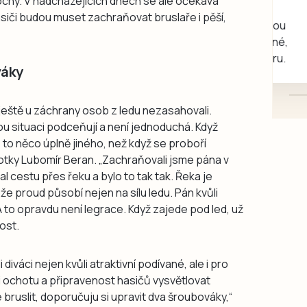
ochy. V nadcházejících dnech se ale očekává
rukou kotě
asiči budou muset zachraňovat bruslaře i pěší,
Daruji do dobrých rukou
kotě-kočka, odčervené,
mazlivé, ihned k odběru.
váky
ještě u záchrany osob z ledu nezasahovali.
vou situaci podceňují a není jednoduchá. Když
 to něco úplně jiného, než když se proboří
otky Lubomír Beran. „Zachraňovali jsme pána v
 cestu přes řeku a bylo to tak tak. Řeka je
že proud působí nejen na sílu ledu. Pán kvůli
 to opravdu není legrace. Když zajede pod led, už
ost.
 diváci nejen kvůli atraktivní podívané, ale i pro
ali ochotu a připravenost hasičů vysvětlovat
e bruslit, doporučuju si upravit dva šroubováky,“