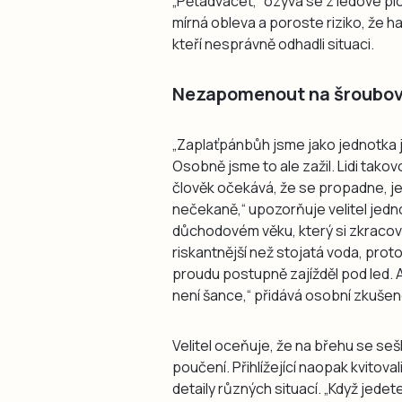
„Pětadvacet,“ ozývá se z ledové pl
mírná obleva a poroste riziko, že h
kteří nesprávně odhadli situaci.
Nezapomenout na šroubo
„Zaplaťpánbůh jsme jako jednotka 
Osobně jsme to ale zažil. Lidi tako
člověk očekává, že se propadne, je
nečekaně,“ upozorňuje velitel jedn
důchodovém věku, který si zkracoval
riskantnější než stojatá voda, proto
proudu postupně zajížděl pod led. A
není šance,“ přidává osobní zkušen
Velitel oceňuje, že na břehu se sešli
poučení. Přihlížející naopak kvitov
detaily různých situací. „Když jedet