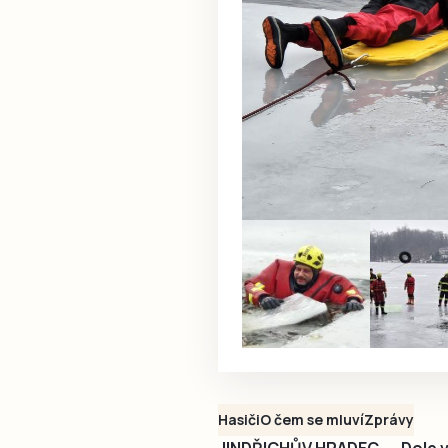
Hasiči
O čem se mluví
Zprávy