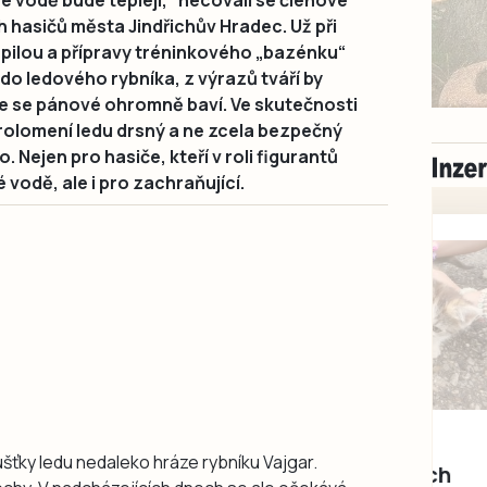
 vodě bude tepleji,“ hecovali se členové
hasičů města Jindřichův Hradec. Už při
pilou a přípravy tréninkového „bazénku“
o ledového rybníka, z výrazů tváří by
že se pánové ohromně baví. Ve skutečnosti
prolomení ledu drsný a ne zcela bezpečný
. Nejen pro hasiče, kteří v roli figurantů
vodě, ale i pro zachraňující.
Milevsko
Zdarma / za odvoz
ušťky ledu nedaleko hráze rybníku Vajgar.
Daruji do dobrých