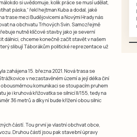
málokdo si uvědomuje, kolik práce se musí udělat,
rukou kotě
íhat páska,“ řekl hejtman Kuba a dodal, jaké
Daruji do dobrých rukou
y na trase mezi Budějovicemi a Novými Hrady nás
kotě-kočka, odčervené,
ovat na obchvatu Trhových Svin. Samozřejmě
mazlivé, ihned k odběru.
buje nutně klíčové stavby jako je severní
t dálnici, chceme konečně začít stavět v našem
terý slibují Táborákům politické reprezentace už
la zahájena 15. března 2021. Nová trasa se
rážkovice v nezastavěném území a její délka činí
ou obousměrnou komunikaci se stoupacím pruhem
 je i kruhová křižovatka se silnicí II/155, tedy na
měr 36 metrů a díky ní bude křížení obou silnic
ých částí. Tou první je vlastní obchvat obce,
vozu. Druhou částí jsou pak stavební úpravy