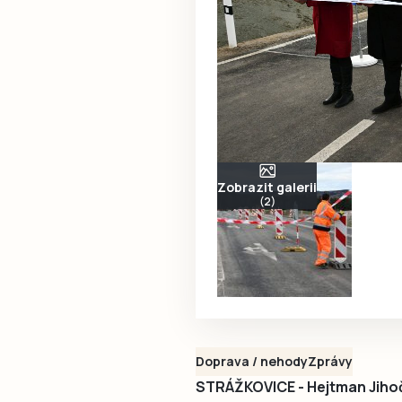
Zobrazit galerii
(2)
Doprava / nehody
Zprávy
STRÁŽKOVICE - Hejtman Jihoč