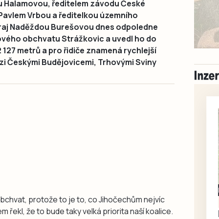
u Halamovou, ředitelem závodu České
 Pavlem Vrbou a ředitelkou územního
kraj Naděždou Burešovou dnes odpoledne
ového obchvatu Strážkovic a uvedl ho do
 127 metrů a pro řidiče znamená rychlejší
zi Českými Budějovicemi, Trhovými Sviny
Milevsko
obchvat, protože to je to, co Jihočechům nejvíc
Zdarma / za odvoz
em řekl, že to bude taky velká priorita naší koalice.
Daruji do dobrých