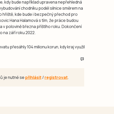
ovice, kdy bude například upravena nepřehledná
k vybudování chodníku podél silnice směrem na
o hřiště, kde bude i bezpečný přechod pro
kovic Hana Halamová s tím, že práce budou
 v polovině března příštího roku. Dokončení
o na září roku 2022.
tu přesáhly 104 milionu korun, kdy kraj využil
ů je nutné se
přihlásit
/
registrovat
.