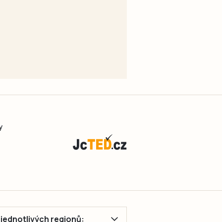
y
ě jednotlivých regionů: