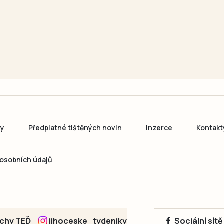
ny
Předplatné tištěných novin
Inzerce
Kontakt
osobních údajů
echy TEĎ
jihoceske_tydeniky
Sociální sít