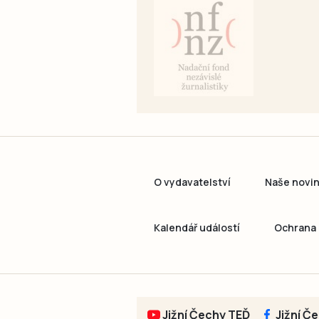
O vydavatelství
Naše novi
Kalendář událostí
Ochrana 
Jižní Čechy TEĎ
Jižní Č