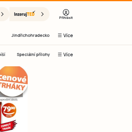
Přihlásit
Více
Jindřichohradecko
Více
íší
Speciální přílohy
Prachaticko
Inzerce
Obnovit heslo
řihlásit se
it se přes Facebook
čet, chci se
Registrovat