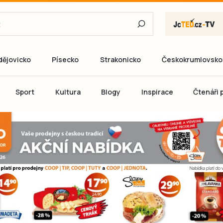
dějovicko
Písecko
Strakonicko
Českokrumlovsko
E-mail
Sport
Kultura
Blogy
Inspirace
Čtenáři p
Heslo
P
Přihlás
Ještě nemám ú