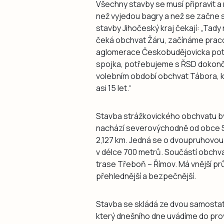
Všechny stavby se musí připravit a 
než vyjedou bagry a než se začne st
stavby Jihočeský kraj čekají: „Tad
čeká obchvat Žáru, začínáme prac
aglomerace Českobudějovicka potře
spojka, potřebujeme s ŘSD dokonči
volebním období obchvat Tábora, k
asi 15 let.“
Stavba strážkovického obchvatu by
nachází severovýchodně od obce St
2,127 km. Jedná se o dvoupruhov
v délce 700 metrů. Součástí obchvatu
trase Třeboň – Římov. Má vnější prů
přehlednější a bezpečnější.
Stavba se skládá ze dvou samostatn
který dnešního dne uvádíme do pro