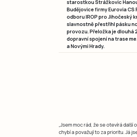
starostkou Strážkovic Hano
Budějovice firmy Eurovia CS
odboru IROP pro Jihočeský 
slavnostně přestřihl pásku n
provozu. Přeložka je dlouhá 2
dopravní spojení na trase me
a Novými Hrady.
„Jsem moc rád, že se otevírá další 
chybí a považují to za prioritu. Já js