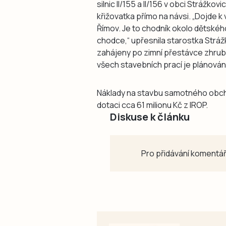
silnic II/155 a II/156 v obci Strážk
křižovatka přímo na návsi. „Dojde 
Římov. Je to chodník okolo dětskéh
chodce,“ upřesnila starostka Stráž
zahájeny po zimní přestávce zhruba
všech stavebních prací je plánován
Náklady na stavbu samotného obchva
dotaci cca 61 milionu Kč z IROP.
Diskuse k článku
Pro přidávání komentář