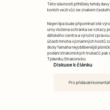
Této slavnosti přihlížely tehdy davy
koních vezli vůz se znakem českéh
Nejen lípa bude připomínat sté výro
urny vložena schránka se vzkazy pr
dětského centra a výroční zprávou 
účasti mnoha významných hostů zaz
školy Yamaha nejoblíbenější písnič
podání strakonických trubačů pak s
Týdeníku Strakonicko.
Diskuse k článku
Pro přidávání komentář