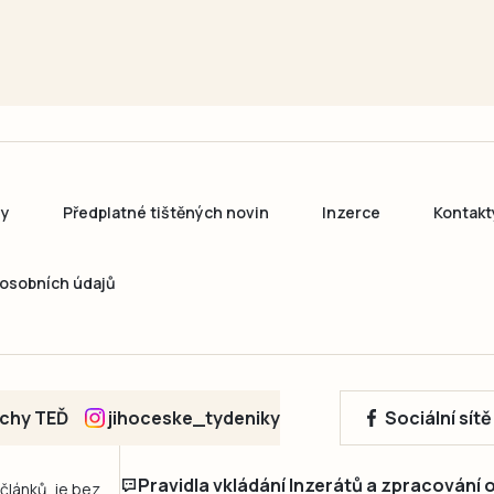
ny
Předplatné tištěných novin
Inzerce
Kontakt
osobních údajů
echy TEĎ
jihoceske_tydeniky
Sociální sít
Pravidla vkládání Inzerátů a zpracování
 článků, je bez