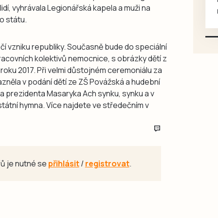
 lidí, vyhrávala Legionářská kapela a muži na
mazlivé, ihned k odběru.
o státu.
čí vzniku republiky. Současně bude do speciální
acovních kolektivů nemocnice, s obrázky dětí z
roku 2017. Při velmi důstojném ceremoniálu za
něla v podání dětí ze ZŠ Povážská a hudební
ka prezidenta Masaryka Ach synku, synku a v
tátní hymna. Více najdete ve středečním v
ů je nutné se
přihlásit
/
registrovat
.