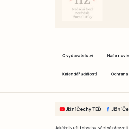
O vydavatelství
Naše novi
Kalendář událostí
Ochrana 
Jižní Čechy TEĎ
Jižní Č
Jakékoliv užití obsahu, včetně převzetí