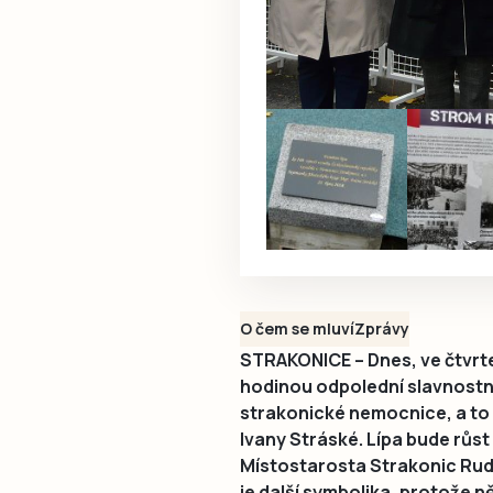
O čem se mluví
Zprávy
STRAKONICE – Dnes, ve čtvrtek
hodinou odpolední slavnostn
strakonické nemocnice, a to
Ivany Stráské. Lípa bude růst
Místostarosta Strakonic Rudo
je další symbolika, protože n