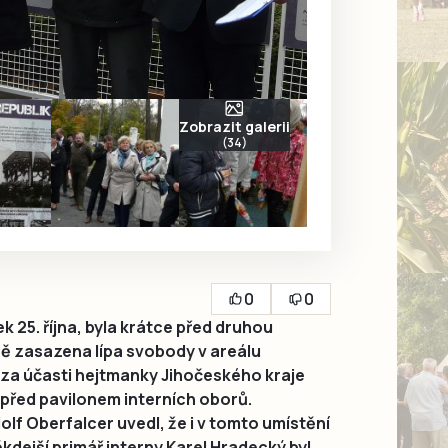
Zobrazit galerii
(34)
0
0
 25. října, byla krátce před druhou
ě zasazena lípa svobody v areálu
 za účasti hejtmanky Jihočeského kraje
 před pavilonem interních oborů.
lf Oberfalcer uvedl, že i v tomto umístění
ěkdejší primář interny Karel Hradecký byl