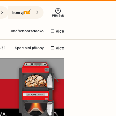
Přihlásit
Více
Jindřichohradecko
Více
íší
Speciální přílohy
Prachaticko
Inzerce
Obnovit heslo
řihlásit se
it se přes Facebook
čet, chci se
Registrovat