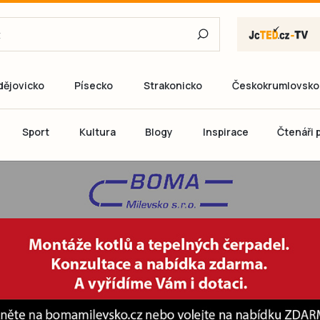
dějovicko
Písecko
Strakonicko
Českokrumlovsko
E-mail
Sport
Kultura
Blogy
Inspirace
Čtenáři p
Heslo
P
Přihlás
Ještě nemám ú