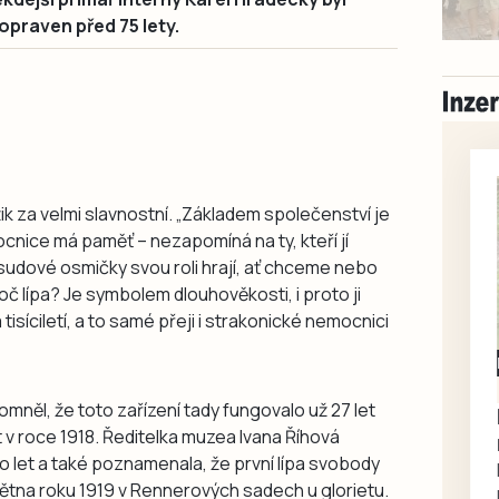
praven před 75 lety.
k za velmi slavnostní. „Základem společenství je
cnice má paměť – nezapomíná na ty, kteří jí
 Osudové osmičky svou roli hrají, ať chceme nebo
oč lípa? Je symbolem dlouhověkosti, i proto ji
ila tisíciletí, a to samé přeji i strakonické nemocnici
Milevsko
Zdarma / za odvoz
mněl, že toto zařízení tady fungovalo už 27 let
Daruji do dobrých
 v roce 1918. Ředitelka muzea Ivana Říhová
rukou kotě
o let a také poznamenala, že první lípa svobody
Daruji do dobrých rukou
větna roku 1919 v Rennerových sadech u glorietu.
kotě-kočka, odčervené,