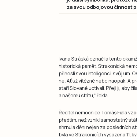
za svou odbojovou činnost po
Ivana Stráská označila tento okamži
historická paměť. Strakonická nemo
přinesli svou inteligenci, svůj um.
ne. Ať už vítězně nebo naopak. A pr
staří Slované uctívali. Přeji jí, aby ž
a našemu státu,“ řekla.
Ředitel nemocnice Tomáš Fiala vzpo
předtím, než vznikl samostatný stát
shrnula dění nejen za posledních st
byla ve Strakonicích vysazena 11. k