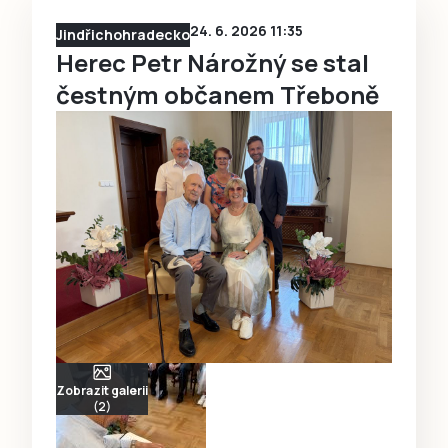
24. 6. 2026 11:35
Jindřichohradecko
Herec Petr Nárožný se stal
čestným občanem Třeboně
Zobrazit galerii
(2)