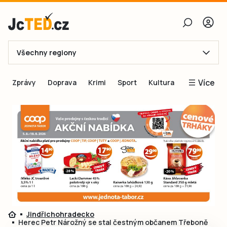
Všechny regiony
E-mail
Více
Zprávy
Doprava
Krimi
Sport
Kultura
Heslo
Blogy
Obnovit heslo
Inspirace
Čtenáři píší
Přihlásit se
Speciální přílohy
Přihlásit se přes Facebook
Inzerce
Ještě nemám účet, chci se
Registrovat
Jindřichohradecko
Herec Petr Nárožný se stal čestným občanem Třeboně