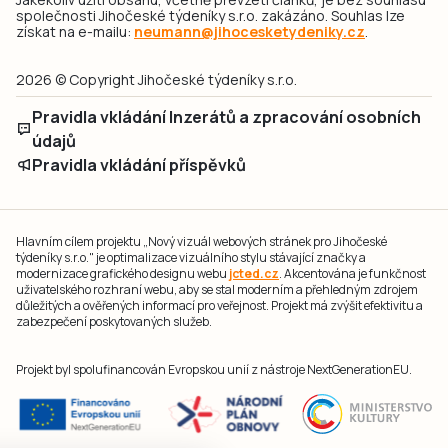
společnosti Jihočeské týdeníky s.r.o. zakázáno. Souhlas lze
získat na e-mailu:
neumann@jihocesketydeniky.cz
.
2026 © Copyright Jihočeské týdeníky s.r.o.
Pravidla vkládání Inzerátů a zpracování osobních
údajů
Pravidla vkládání příspěvků
Hlavním cílem projektu „Nový vizuál webových stránek pro Jihočeské
týdeníky s.r.o." je optimalizace vizuálního stylu stávající značky a
modernizace grafického designu webu
jcted.cz
. Akcentována je funkčnost
uživatelského rozhraní webu, aby se stal moderním a přehledným zdrojem
důležitých a ověřených informací pro veřejnost. Projekt má zvýšit efektivitu a
zabezpečení poskytovaných služeb.
Projekt byl spolufinancován Evropskou unií z nástroje NextGenerationEU.