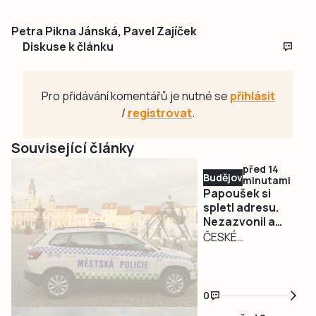
Petra Pikna Jánská, Pavel Zajíček
Diskuse k článku
Pro přidávání komentářů je nutné se
přihlásit
/
registrovat
.
Související články
před 14
Budějovicko
minutami
Papoušek si
spletl adresu.
Nezazvonil a
přiletěl do bytu
ČESKÉ
na Vltavě
BUDĚJOVICE – O
netradičním
zásahu
0
informovala