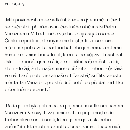
vnoučaty.
„Milá povinnost a milé setkání, kterého jsem měl tu čest
se zúčastnit při předávání čestného občanství Petru
Nárožnému. V Třeboni ho všichni znají asi jako v celé
České republice, ale my máme to štěstí, že se s ním
můžeme potkávat a naslouchat jeho jemnému a milému
humoru a vnímat moudrost, kterou za svůj život nasbíral.
Jako Třeboňáci jsme rádi, že si oblíbil naše město a lidi,
kteří zde žijí, že tu našel mnoho přátel a Třeboni zůstává
věrný. Také proto získal naše občanství,“ sdělil starosta
města Jan Váňa bezprostředně poté, co předal certifikát
o čestném občanství.
„Ráda jsem byla přítomna na příjemném setkání s panem
Nárožným. Ve svých vzpomínkách mi připomněl řadu
třeboňských osobností, které jsem i já znala nebo
znám,“ dodala místostarostka Jana Grammetbauerová,