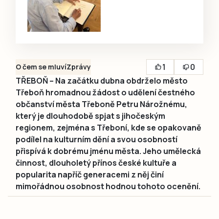
1
0
O čem se mluví
Zprávy
TŘEBOŇ – Na začátku dubna obdrželo město
Třeboň hromadnou žádost o udělení čestného
občanství města Třeboně Petru Nárožnému,
který je dlouhodobě spjat s jihočeským
regionem, zejména s Třeboní, kde se opakovaně
podílel na kulturním dění a svou osobností
přispívá k dobrému jménu města. Jeho umělecká
činnost, dlouholetý přínos české kultuře a
popularita napříč generacemi z něj činí
mimořádnou osobnost hodnou tohoto ocenění.