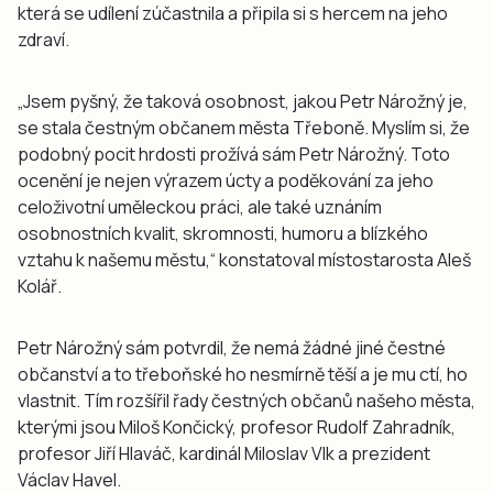
která se udílení zúčastnila a připila si s hercem na jeho
zdraví.
„Jsem pyšný, že taková osobnost, jakou Petr Nárožný je,
se stala čestným občanem města Třeboně. Myslím si, že
podobný pocit hrdosti prožívá sám Petr Nárožný. Toto
ocenění je nejen výrazem úcty a poděkování za jeho
celoživotní uměleckou práci, ale také uznáním
osobnostních kvalit, skromnosti, humoru a blízkého
vztahu k našemu městu,“ konstatoval místostarosta Aleš
Kolář.
Petr Nárožný sám potvrdil, že nemá žádné jiné čestné
občanství a to třeboňské ho nesmírně těší a je mu ctí, ho
vlastnit. Tím rozšířil řady čestných občanů našeho města,
kterými jsou Miloš Končický, profesor Rudolf Zahradník,
profesor Jiří Hlaváč, kardinál Miloslav Vlk a prezident
Václav Havel.