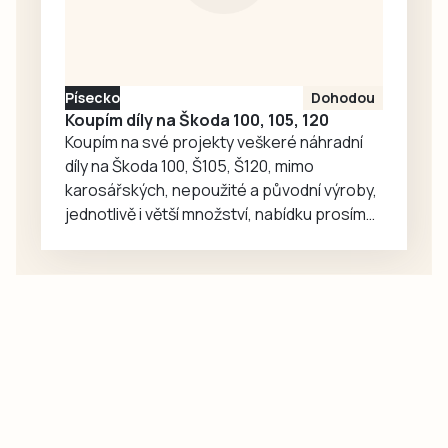
Písecko
Dohodou
Koupím díly na Škoda 100, 105, 120
Koupím na své projekty veškeré náhradní
díly na Škoda 100, Š105, Š120, mimo
karosářských, nepoužité a původní výroby,
jednotlivě i větší množství, nabídku prosím
pouze na e-mail: svorpi@seznam.cz.