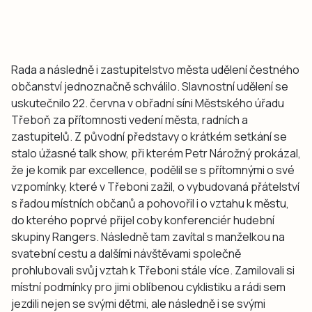
Rada a následně i zastupitelstvo města udělení čestného
občanství jednoznačně schválilo. Slavnostní udělení se
uskutečnilo 22. června v obřadní síni Městského úřadu
Třeboň za přítomnosti vedení města, radních a
zastupitelů. Z původní představy o krátkém setkání se
stalo úžasné talk show, při kterém Petr Nárožný prokázal,
že je komik par excellence, podělil se s přítomnými o své
vzpomínky, které v Třeboni zažil, o vybudovaná přátelství
s řadou místních občanů a pohovořil i o vztahu k městu,
do kterého poprvé přijel coby konferenciér hudební
skupiny Rangers. Následně tam zavítal s manželkou na
svatební cestu a dalšími návštěvami společně
prohlubovali svůj vztah k Třeboni stále více. Zamilovali si
místní podmínky pro jimi oblíbenou cyklistiku a rádi sem
jezdili nejen se svými dětmi, ale následně i se svými