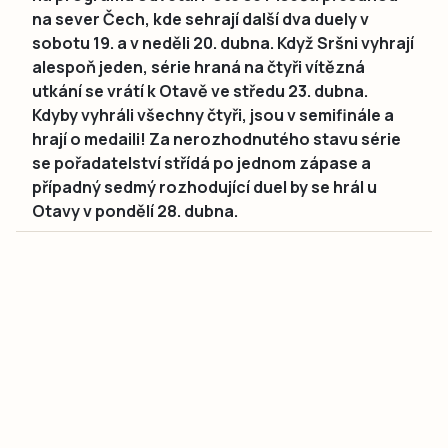
na sever Čech, kde sehrají další dva duely v
sobotu 19. a v neděli 20. dubna. Když Sršni vyhrají
alespoň jeden, série hraná na čtyři vítězná
utkání se vrátí k Otavě ve středu 23. dubna.
Kdyby vyhráli všechny čtyři, jsou v semifinále a
hrají o medaili! Za nerozhodnutého stavu série
se pořadatelství střídá po jednom zápase a
případný sedmý rozhodující duel by se hrál u
Otavy v pondělí 28. dubna.