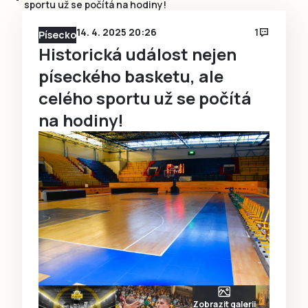
sportu už se počítá na hodiny!
14. 4. 2025 20:26
1
Písecko
Historická událost nejen
píseckého basketu, ale
celého sportu už se počítá
na hodiny!
Zobrazit galerii