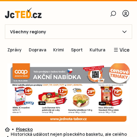
Všechny regiony
E-mail
Více
Zprávy
Doprava
Krimi
Sport
Kultura
Heslo
Blogy
Obnovit heslo
Inspirace
Čtenáři píší
Přihlásit se
Speciální přílohy
Přihlásit se přes Facebook
Inzerce
Ještě nemám účet, chci se
Registrovat
Písecko
Historická událost nejen píseckého basketu, ale celého