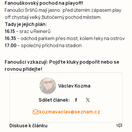
Fanouškovský pochod na playoff!
Fanoušci Sršňů mají jasno: před úterním zápasem play
off chystají velký žlutočerný pochod městem.
Tady je jejich plán:
16.15
– sraz u Reinerů
16.35
– odchod parkem přes most, kolem řeky na ostrov
17.00
– společný příchod na stadion
Fanoušci vzkazují: Pojďte kluky podpořit nebo se
rovnou přidejte!
Václav Kozma
Sdílet článek:
kozmavaclav@seznam.cz
Diskuse k článku
1