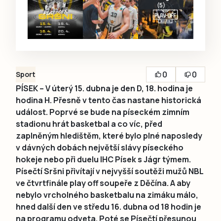
(5)
0
0
Sport
PÍSEK – V úterý 15. dubna je den D, 18. hodina je
hodina H. Přesně v tento čas nastane historická
událost. Poprvé se bude na píseckém zimním
stadionu hrát basketbal a co víc, před
zaplněným hledištěm, které bylo plné naposledy
v dávných dobách největší slávy píseckého
hokeje nebo při duelu IHC Písek s Jágr týmem.
Písečtí Sršni přivítají v nejvyšší soutěži mužů NBL
ve čtvrtfinále play off soupeře z Děčína. A aby
nebylo vrcholného basketbalu na zimáku málo,
hned další den ve středu 16. dubna od 18 hodin je
na programu odveta. Poté se Písečtí přesunou