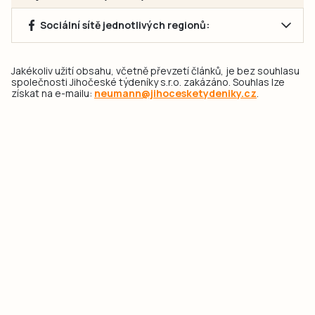
Sociální sítě jednotlivých regionů:
Jakékoliv užití obsahu, včetně převzetí článků, je bez souhlasu
společnosti Jihočeské týdeníky s.r.o. zakázáno. Souhlas lze
získat na e-mailu:
neumann@jihocesketydeniky.cz
.
2026 © Copyright Jihočeské týdeníky s.r.o.
Pravidla vkládání Inzerátů a zpracování osobních
údajů
Pravidla vkládání příspěvků
Hlavním cílem projektu „Nový vizuál webových stránek pro Jihočeské
týdeníky s.r.o." je optimalizace vizuálního stylu stávající značky a
modernizace grafického designu webu
jcted.cz
. Akcentována je funkčnost
uživatelského rozhraní webu, aby se stal moderním a přehledným zdrojem
důležitých a ověřených informací pro veřejnost. Projekt má zvýšit efektivitu a
zabezpečení poskytovaných služeb.