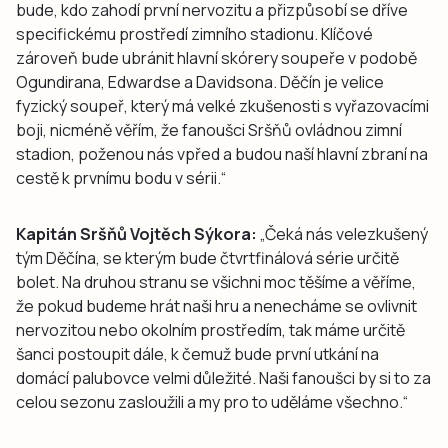
bude, kdo zahodí první nervozitu a přizpůsobí se dříve
specifickému prostředí zimního stadionu. Klíčové
zároveň bude ubránit hlavní skórery soupeře v podobě
Ogundirana, Edwardse a Davidsona. Děčín je velice
fyzický soupeř, který má velké zkušenosti s vyřazovacími
boji, nicméně věřím, že fanoušci Sršňů ovládnou zimní
stadion, poženou nás vpřed a budou naší hlavní zbraní na
cestě k prvnímu bodu v sérii.“
Kapitán Sršňů Vojtěch Sýkora:
„Čeká nás velezkušený
tým Děčína, se kterým bude čtvrtfinálová série určitě
bolet. Na druhou stranu se všichni moc těšíme a věříme,
že pokud budeme hrát naši hru a nenecháme se ovlivnit
nervozitou nebo okolním prostředím, tak máme určitě
šanci postoupit dále, k čemuž bude první utkání na
domácí palubovce velmi důležité. Naši fanoušci by si to za
celou sezonu zasloužili a my pro to uděláme všechno.“