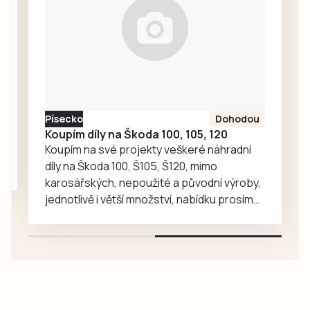
Memoriály Jana
Hadáčka v
Božeticích a Vládi
Fořta a Tomáše
Měcháčka v…
Písecko
Dohodou
Koupím díly na Škoda 100, 105, 120
Koupím na své projekty veškeré náhradní
díly na Škoda 100, Š105, Š120, mimo
karosářských, nepoužité a původní výroby,
jednotlivě i větší množství, nabídku prosím
pouze na e-mail: svorpi@seznam.cz.