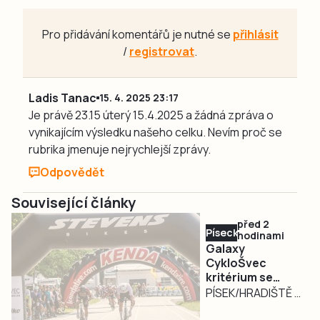
Pro přidávání komentářů je nutné se
přihlásit
/
registrovat
.
Ladis Tanac
15. 4. 2025 23:17
Je právě 23.15 úterý 15.4.2025 a žádná zpráva o
vynikajícím výsledku našeho celku. Nevím proč se
rubrika jmenuje nejrychlejší zprávy.
Odpovědět
Související články
před 2
Písecko
hodinami
Galaxy
CykloŠvec
kritérium se
vrací na Hradiště
PÍSEK/HRADIŠTĚ –
Motokárový areál