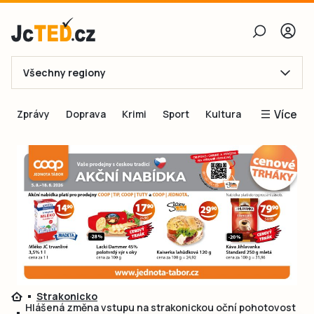
Všechny regiony
E-mail
Více
Zprávy
Doprava
Krimi
Sport
Kultura
Heslo
Blogy
Obnovit heslo
Inspirace
Čtenáři píší
Přihlásit se
Speciální přílohy
Přihlásit se přes Facebook
Inzerce
Ještě nemám účet, chci se
Registrovat
Strakonicko
Hlášená změna vstupu na strakonickou oční pohotovost