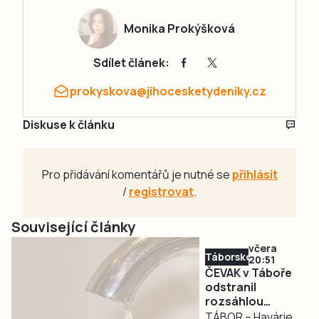
Monika Prokýšková
Sdílet článek:
prokyskova@jihocesketydeniky.cz
Diskuse k článku
Pro přidávání komentářů je nutné se
přihlásit
/
registrovat
.
Související články
včera
Táborsko
20:51
ČEVAK v Táboře
odstranil
rozsáhlou
havárii a v půl
TÁBOR – Havárie