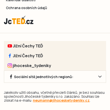
Ochrana osobních údajů
Jižní Čechy TEĎ
Jižní Čechy TEĎ
jihoceske_tydeniky
Sociální sítě jednotlivých regionů:
Jakékoliv užití obsahu, včetně převzetí článků, je bez souhlasu
společnosti Jihočeské týdeníky s.r.o. zakázáno. Souhlas lze
získat na e-mailu:
neumann@jihocesketydeniky.cz
.