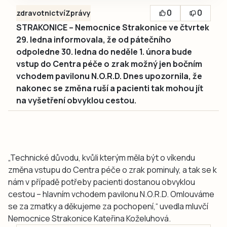
0
0
zdravotnictví
Zprávy
STRAKONICE – Nemocnice Strakonice ve čtvrtek
29. ledna informovala, že od pátečního
odpoledne 30. ledna do neděle 1. února bude
vstup do Centra péče o zrak možný jen bočním
vchodem pavilonu N.O.R.D. Dnes upozornila, že
nakonec se změna ruší a pacienti tak mohou jít
na vyšetření obvyklou cestou.
„Technické důvodu, kvůli kterým měla být o víkendu
změna vstupu do Centra péče o zrak pominuly, a tak se k
nám v případě potřeby pacienti dostanou obvyklou
cestou – hlavním vchodem pavilonu N.O.R.D. Omlouváme
se za zmatky a děkujeme za pochopení,“ uvedla mluvčí
Nemocnice Strakonice Kateřina Koželuhová.