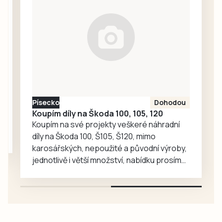
zavítaly děti z
dětské skupiny
Jesličky Milísek.
Děti přinášejí do
života seniorů
radost, ti jim na
oplátku vyprávějí
zajímavé příběhy.
Písecko
Dohodou
Koupím díly na Škoda 100, 105, 120
Koupím na své projekty veškeré náhradní
díly na Škoda 100, Š105, Š120, mimo
karosářských, nepoužité a původní výroby,
jednotlivě i větší množství, nabídku prosím
pouze na e-mail: svorpi@seznam.cz.