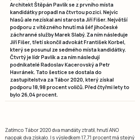
Architekt Štěpán Pavlík se z prvního místa
kandidátky propadl na čtvrtou pozici. Nejvíc
hlasů ale nezískal ani starosta Jiří Fišer. Největší
podporu z vítězného hnutí má šéf jihočeské
záchranné služby Marek Slabý. Za ním následuje
Jiří Fišer, třetí skončil advokát František Korbel,
který se posunul ze sedmého místa kandidátky.
Čtvrtý je lídr Pavlík a za ním následují
podnikatelé Radoslav Kacerovský a Petr
Havránek. Tato šestice se dostala do
zastupitelstva za Tábor 2020, který získal
podporu 18,98 procent voličů. Před čtyřmi lety to
bylo 26,04 procent.
Zatímco Tábor 2020 dva mandáty ztratil, hnutí ANO
naopak dva získalo. I s výsledkem 17,71 procent má stejný