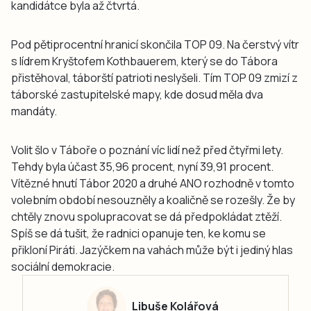
kandidátce byla až čtvrtá.
Pod pětiprocentní hranicí skončila TOP 09. Na čerstvý vítr
s lídrem Kryštofem Kothbauerem, který se do Tábora
přistěhoval, táborští patrioti neslyšeli. Tím TOP 09 zmizí z
táborské zastupitelské mapy, kde dosud měla dva
mandáty.
Volit šlo v Táboře o poznání víc lidí než před čtyřmi lety.
Tehdy byla účast 35,96 procent, nyní 39,91 procent.
Vítězné hnutí Tábor 2020 a druhé ANO rozhodně v tomto
volebním období nesouzněly a koaličně se rozešly. Že by
chtěly znovu spolupracovat se dá předpokládat ztěží.
Spíš se dá tušit, že radnici opanuje ten, ke komu se
přikloní Piráti. Jazýčkem na vahách může být i jediný hlas
sociální demokracie.
Libuše Kolářová