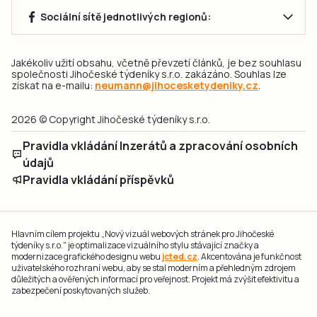
Sociální sítě jednotlivých regionů:
Jakékoliv užití obsahu, včetně převzetí článků, je bez souhlasu
společnosti Jihočeské týdeníky s.r.o. zakázáno. Souhlas lze
získat na e-mailu:
neumann@jihocesketydeniky.cz
.
2026 © Copyright Jihočeské týdeníky s.r.o.
Pravidla vkládání Inzerátů a zpracování osobních
údajů
Pravidla vkládání příspěvků
Hlavním cílem projektu „Nový vizuál webových stránek pro Jihočeské
týdeníky s.r.o." je optimalizace vizuálního stylu stávající značky a
modernizace grafického designu webu
jcted.cz
. Akcentována je funkčnost
uživatelského rozhraní webu, aby se stal moderním a přehledným zdrojem
důležitých a ověřených informací pro veřejnost. Projekt má zvýšit efektivitu a
zabezpečení poskytovaných služeb.