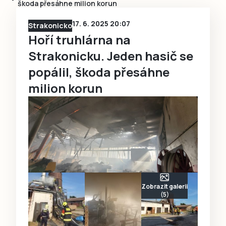
škoda přesáhne milion korun
17. 6. 2025 20:07
Strakonicko
Hoří truhlárna na
Strakonicku. Jeden hasič se
popálil, škoda přesáhne
milion korun
Zobrazit galerii
(5)