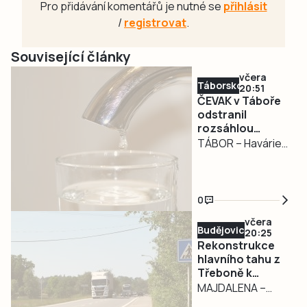
Pro přidávání komentářů je nutné se
přihlásit
/
registrovat
.
Související články
včera
Táborsko
20:51
ČEVAK v Táboře
odstranil
rozsáhlou
havárii a v půl
TÁBOR – Havárie
osmé spustil
vodovodu, po
vodu
které se dnes
odpoledne ocitla
0
bez vody zhruba
včera
třetina města v
Budějovicko
20:25
severní části
Rekonstrukce
Tábora, je
hlavního tahu z
Třeboně k
vyřešena. Jak nyní
hranicím začne v
MAJDALENA –
informovali na
pondělí. Řidiče
Očekávaná