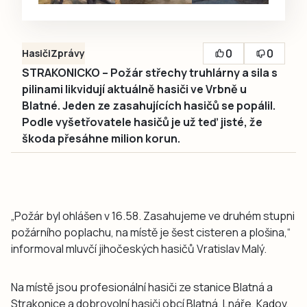
0
0
Hasiči
Zprávy
STRAKONICKO – Požár střechy truhlárny a sila s
pilinami likvidují aktuálně hasiči ve Vrbně u
Blatné. Jeden ze zasahujících hasičů se popálil.
Podle vyšetřovatele hasičů je už teď jisté, že
škoda přesáhne milion korun.
„Požár byl ohlášen v 16.58. Zasahujeme ve druhém stupni
požárního poplachu, na místě je šest cisteren a plošina,“
informoval mluvčí jihočeských hasičů Vratislav Malý.
Na místě jsou profesionální hasiči ze stanice Blatná a
Strakonice a dobrovolní hasiči obcí Blatná, Lnáře, Kadov,