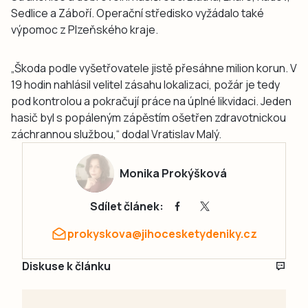
Sedlice a Záboří. Operační středisko vyžádalo také
výpomoc z Plzeňského kraje.
„Škoda podle vyšetřovatele jistě přesáhne milion korun. V
19 hodin nahlásil velitel zásahu lokalizaci, požár je tedy
pod kontrolou a pokračují práce na úplné likvidaci. Jeden
hasič byl s popáleným zápěstím ošetřen zdravotnickou
záchrannou službou,“ dodal Vratislav Malý.
Monika Prokýšková
Sdílet článek:
prokyskova@jihocesketydeniky.cz
Diskuse k článku