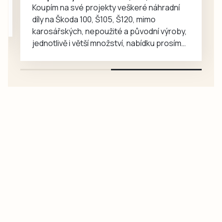
Koupím na své projekty veškeré náhradní
díly na Škoda 100, Š105, Š120, mimo
karosářských, nepoužité a původní výroby,
jednotlivě i větší množství, nabídku prosím
pouze na e-mail: svorpi@seznam.cz.