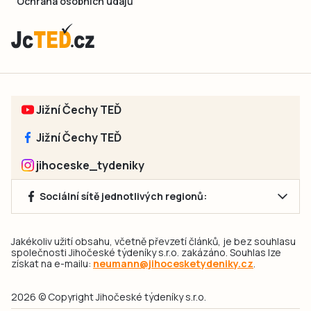
Ochrana osobních údajů
Jižní Čechy TEĎ
Jižní Čechy TEĎ
jihoceske_tydeniky
Sociální sítě jednotlivých regionů:
Jakékoliv užití obsahu, včetně převzetí článků, je bez souhlasu
společnosti Jihočeské týdeníky s.r.o. zakázáno. Souhlas lze
získat na e-mailu:
neumann@jihocesketydeniky.cz
.
2026 © Copyright Jihočeské týdeníky s.r.o.