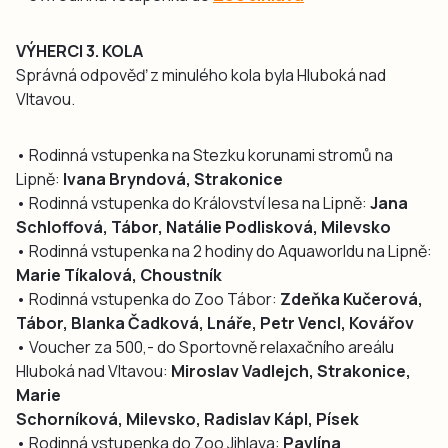
VÝHERCI 3. KOLA
Správná odpověď z minulého kola byla Hluboká nad
Vltavou.
• Rodinná vstupenka na Stezku korunami stromů na
Lipně:
Ivana Bryndová, Strakonice
• Rodinná vstupenka do Království lesa na Lipně:
Jana
Schloffová, Tábor, Natálie Podlisková, Milevsko
• Rodinná vstupenka na 2 hodiny do Aquaworldu na Lipně:
Marie Tíkalová, Choustník
• Rodinná vstupenka do Zoo Tábor:
Zdeňka Kučerová,
Tábor, Blanka Čadková, Lnáře, Petr Vencl, Kovářov
• Voucher za 500,- do Sportovně relaxačního areálu
Hluboká nad Vltavou:
Miroslav Vadlejch, Strakonice,
Marie
Schorníková, Milevsko, Radislav Kápl, Písek
• Rodinná vstupenka do Zoo Jihlava:
Pavlína