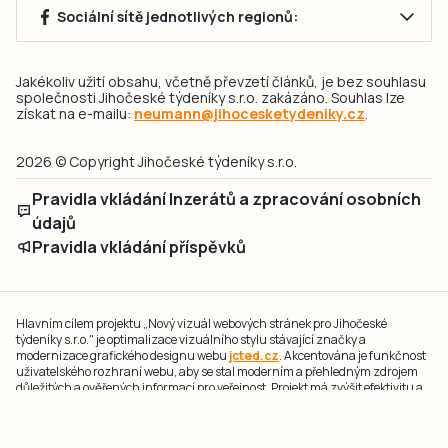
Sociální sítě jednotlivých regionů:
Jakékoliv užití obsahu, včetně převzetí článků, je bez souhlasu
společnosti Jihočeské týdeníky s.r.o. zakázáno. Souhlas lze
získat na e-mailu:
neumann@jihocesketydeniky.cz
.
2026 © Copyright Jihočeské týdeníky s.r.o.
Pravidla vkládání Inzerátů a zpracování osobních
údajů
Pravidla vkládání příspěvků
Hlavním cílem projektu „Nový vizuál webových stránek pro Jihočeské
týdeníky s.r.o." je optimalizace vizuálního stylu stávající značky a
modernizace grafického designu webu
jcted.cz
. Akcentována je funkčnost
uživatelského rozhraní webu, aby se stal moderním a přehledným zdrojem
důležitých a ověřených informací pro veřejnost. Projekt má zvýšit efektivitu a
zabezpečení poskytovaných služeb.