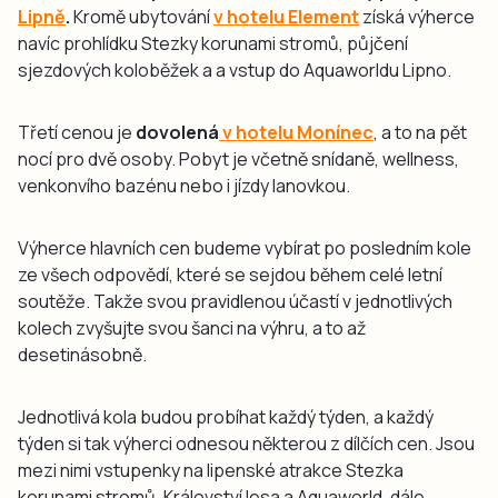
Lipně
.
Kromě ubytování
v hotelu Element
získá výherce
navíc prohlídku Stezky korunami stromů, půjčení
sjezdových koloběžek a a vstup do Aquaworldu Lipno.
Třetí cenou je
dovolená
v hotelu Monínec
, a to na pět
nocí pro dvě osoby. Pobyt je včetně snídaně, wellness,
venkonvího bazénu nebo i jízdy lanovkou.
Výherce hlavních cen budeme vybírat po posledním kole
ze všech odpovědí, které se sejdou během celé letní
soutěže. Takže svou pravidlenou účastí v jednotlivých
kolech zvyšujte svou šanci na výhru, a to až
desetinásobně.
Jednotlivá kola budou probíhat každý týden, a každý
týden si tak výherci odnesou některou z dílčích cen. Jsou
mezi nimi vstupenky na lipenské atrakce Stezka
korunami stromů, Království lesa a Aquaworld, dále