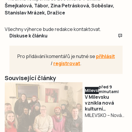
Šmejkalová, Tábor, Zina Petrásková, Soběslav,
Stanislav Mrázek, Dražice
Všechny výherce bude redakce kontaktovat.
Diskuse k článku
Pro přidávání komentářů je nutné se
přihlásit
/
registrovat
.
Související články
před 9
Milevsko
minutami
V Milevsku
vznikla nová
kulturní
platforma.
MILEVSKO – Nová
Propojuje
kulturní platforma
nezávislou
vznikla nedávno