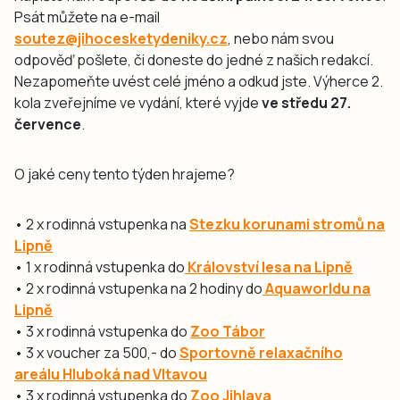
Psát můžete na e-mail
soutez@jihocesketydeniky.cz
, nebo nám svou
odpověď pošlete, či doneste do jedné z našich redakcí.
Nezapomeňte uvést celé jméno a odkud jste. Výherce 2.
kola zveřejníme ve vydání, které vyjde
ve středu 27.
července
.
O jaké ceny tento týden hrajeme?
• 2 x rodinná vstupenka na
Stezku korunami stromů na
Lipně
• 1 x rodinná vstupenka do
Království lesa na Lipně
• 2 x rodinná vstupenka na 2 hodiny do
Aquaworldu na
Lipně
• 3 x rodinná vstupenka do
Zoo Tábor
• 3 x voucher za 500,- do
Sportovně relaxačního
areálu Hluboká nad Vltavou
• 3 x rodinná vstupenka do
Zoo Jihlava