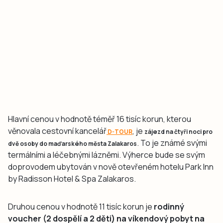
Hlavní cenou v hodnotě téměř 16 tisíc korun, kterou
věnovala cestovní kancelář
, je
D-TOUR
zájezd na čtyři noci pro
. To je známé svými
dvě osoby do maďarského města Zalakaros
termálními a léčebnými lázněmi. Výherce bude se svým
doprovodem ubytován v nově otevřeném hotelu Park Inn
by Radisson Hotel & Spa Zalakaros.
Druhou cenou v hodnotě 11 tisíc korun je
rodinný
voucher (2 dospělí a 2 děti) na víkendový pobyt na