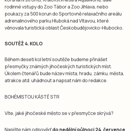
rodinné vstupy do Zoo Tábor a Zoo Jihlava, nebo
poukazy za 500 korun do Sportovně relaxačního areálu
adrenalinového parku Hluboká nad Vltavou, které
věnovala turistická oblast Českobudějovicko-Hlubocko.
SOUTĚŽ 4. KOLO
Během deseti kol letní soutěže budeme přinášet
přesmyčky známých jihočeských turistických míst.
Úkolem čtenářů bude název místa, hradu, zámku, města,
atrakce atd. uhádnout a napsat nám do redakce.
BOHÉMISTOU KÁSTĚ STR
Víte, jaké jihočeské město se v přesmyčce skrývá?
Napište nám odpověď
do nedělní půlnoci 24. července
.