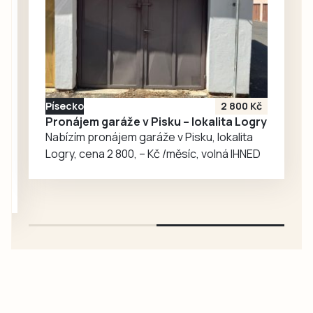
posudku a činí 32
550 000 korun.
Posudek kraj
nechal zpracovat,
aby získal
nezávislé ocenění
Písecko
2 800 Kč
klubu a jeho…
Pronájem garáže v Pisku – lokalita Logry
Nabízím pronájem garáže v Pisku, lokalita
Logry, cena 2 800, – Kč /měsíc, volná IHNED