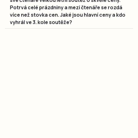
své čtenáře velkou letní soutěž o skvělé ceny.
Potrvá celé prázdniny a mezi čtenáře se rozdá
více než stovka cen. Jaké jsou hlavní ceny a kdo
vyhrál ve 3. kole soutěže?