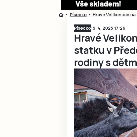
Písecko
Hravé Velikonoce na K
Písecko
19. 4. 2025 17:26
Hravé Veliko
statku v Před
rodiny s dětm