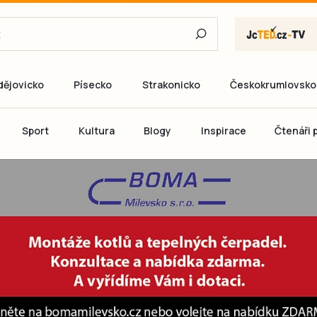
dějovicko
Písecko
Strakonicko
Českokrumlovsko
E-mail
Sport
Kultura
Blogy
Inspirace
Čtenáři p
Heslo
P
Přihlás
Ještě nemám ú