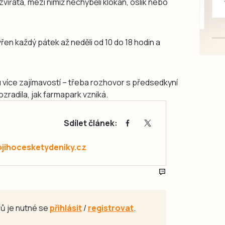
vířata, mezi nimiž nechyběli klokan, oslík nebo
mazlivé, ihned k odběru.
en každý pátek až neděli od 10 do 18 hodin a
 více zajímavostí – třeba rozhovor s předsedkyní
zradila, jak farmapark vzniká.
Sdílet článek:
@jihocesketydeniky.cz
ů je nutné se
přihlásit
/
registrovat
.