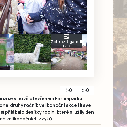
Zobrazit galerii
(25)
0
0
ubna se v nově otevřeném Farmaparku
konal druhý ročník velikonoční akce Hravé
í přilákalo desítky rodin, které si užily den
ních velikonočních zvyků.