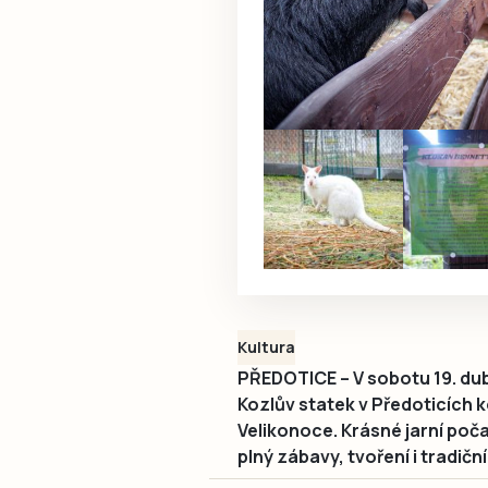
Kultura
PŘEDOTICE – V sobotu 19. d
Kozlův statek v Předoticích 
Velikonoce. Krásné jarní počas
plný zábavy, tvoření i tradič