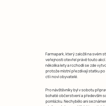
Farmapark, který založili na svém s
veřejnosti otevřel právě touto akcí.
několika lety a rozhodli se zde vytvoř
protože místní přezdívají statku p
ctí i noví obyvatelé.
Pro návštěvníky byl v sobotu připrav
bohaté občerstvení a především sout
pomlázku. Nechybělo ani seznámení