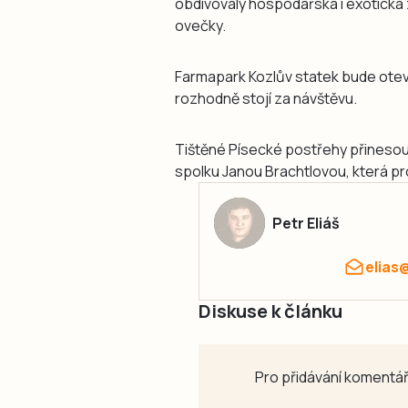
obdivovaly hospodářská i exotická z
ovečky.
Farmapark Kozlův statek bude otevř
rozhodně stojí za návštěvu.
Tištěné Písecké postřehy přinesou
spolku Janou Brachtlovou, která pro
Petr Eliáš
elias
Diskuse k článku
Pro přidávání komentář