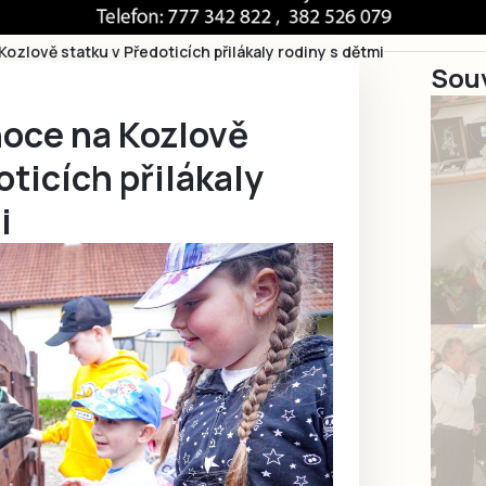
ozlově statku v Předoticích přilákaly rodiny s dětmi
Souv
noce na Kozlově
oticích přilákaly
i