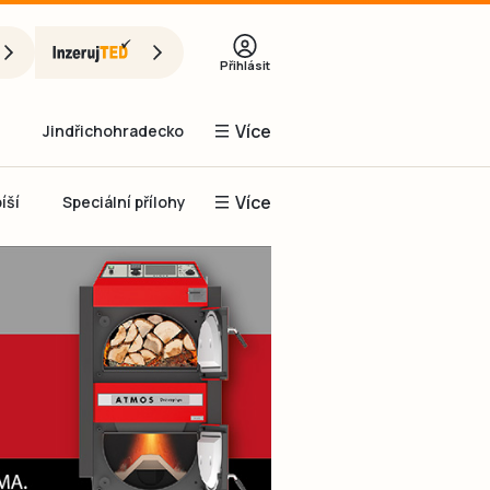
Přihlásit
Více
Jindřichohradecko
Více
íší
Speciální přílohy
Prachaticko
Inzerce
Obnovit heslo
řihlásit se
it se přes Facebook
čet, chci se
Registrovat