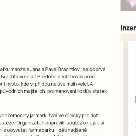
tatku manželé Jana a Pavel Brachtlovi, se poprvé
 Brachtlovi se do Předotic přistěhovali před
it místo, kde si přijdou na své malí i velcí. A
o původních majitelích, pojmenování Kozlův statek
Milevsko
Zdarma / za odvoz
Daruji do dobrých
en řemeslný jarmark, tvořivé dílničky pro děti,
rukou kotě
ěže. Organizátoři připravili i soutěž o nejdelší
Daruji do dobrých rukou
 s obyvateli farmaparku – děti nadšeně
kotě-kočka, odčervené,