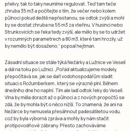
přelivy, tak to taky neumíme regulovat. Teď tam teče
zhruba 35 m3 a počítejte s tím, že večer nebo kolem
půlnoci pokud deště nepřestanou, se odtok zvýší a mohl
by se dostat zhruba na 55 m3 za vteřinu. V husinci nebo
Strunkovicích se řeka tedy zvýší, ale mělo by se to udržet
v rozumných parametrech a 80 m3, které tam hrozily, už
by nemělo být dosaženo,“ popsal hejtman.
Zásadní situace se stále týká Nežárky a Lužnice ve Veselí
a dál na toku po Lužnici. „Pořád aktualizujeme modely,
přepočítává se, jak se daří vodohospodářům sladit
situaci s Rožumberkem , který se výrazně plní. Během
dnešního dne ho naplní. Tím ale ladí odtok řeky do Veselí.
Vlna by měla dorazit až o půlnoci a z nových propočtů se
zdá, že by mohla být o něco nižší. To znamená, že ani na
Nežárce by nemusela přesáhnout padesátiletou vodu,
což by byla výborná zpráva a mohly by nám stačit
protipovodňové zábrany. Přesto zachováváme