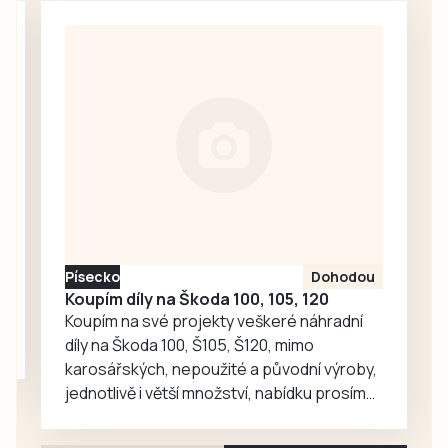
každodenní
škádlení
setkávání,
medvědích přátel
odpočinek i
Joeyho a
společné aktivity.
Chandlera má v
táborské
zoologické
zahradě velký
ohlas. Zájem o
medvědy baribaly
vzrostl. Zoo se
proto rozhodla, že
Písecko
Dohodou
je zájemcům
Koupím díly na Škoda 100, 105, 120
představí
Koupím na své projekty veškeré náhradní
mnohem…
díly na Škoda 100, Š105, Š120, mimo
karosářských, nepoužité a původní výroby,
jednotlivě i větší množství, nabídku prosím
pouze na e-mail: svorpi@seznam.cz.