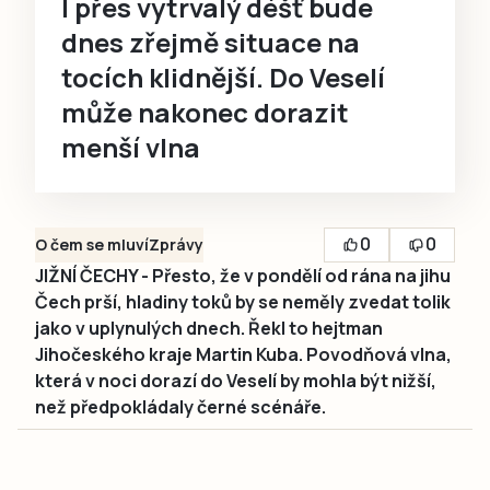
I přes vytrvalý déšť bude
dnes zřejmě situace na
tocích klidnější. Do Veselí
může nakonec dorazit
menší vlna
0
0
O čem se mluví
Zprávy
JIŽNÍ ČECHY - Přesto, že v pondělí od rána na jihu
Čech prší, hladiny toků by se neměly zvedat tolik
jako v uplynulých dnech. Řekl to hejtman
Jihočeského kraje Martin Kuba. Povodňová vlna,
která v noci dorazí do Veselí by mohla být nižší,
než předpokládaly černé scénáře.