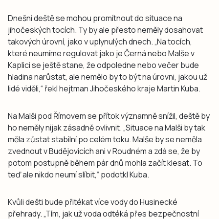
Dnešní deště se mohou promítnout do situace na
jihočeských tocích. Ty by ale přesto neměly dosahovat
takových úrovní, jako v uplynulých dnech. „Na tocích,
které neumíme regulovat jako je Černá nebo Malše v
Kaplici se ještě stane, že odpoledne nebo večer bude
hladina narůstat, ale nemělo by to být na úrovni, jakou už
lidé viděli,“ řekl hejtman Jihočeského kraje Martin Kuba.
Na Malši pod Římovem se přítok významně snížil, deště by
ho neměly nijak zásadně ovlivnit. „Situace na Malši by tak
měla zůstat stabilní po celém toku. Malše by se neměla
zvednout v Budějovicích ani v Roudném a zdá se, že by
potom postupně během pár dnů mohla začít klesat. To
teď ale nikdo neumí slíbit,“ podotkl Kuba.
Kvůli dešti bude přitékat více vody do Husinecké
přehrady. „Tím, jak už voda odtéká přes bezpečnostní