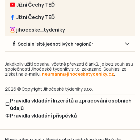
Jižní Čechy TEĎ
Jižní Čechy TEĎ
jihoceske_tydeniky
Sociální sítě jednotlivých regionů:
Jakékoliv užití obsahu, včetně převzetí článků, je bez souhlasu
společnosti Jihočeské týdeníky s.r.o. zakázáno. Souhlas lze
získat na e-mailu:
neumann@jihocesketydeniky.cz
.
2026 © Copyright Jihočeské týdeníky s.r.o.
Pravidla vkládání Inzerátů a zpracování osobních
údajů
Pravidla vkládání příspěvků
Hlavním cílem projektu „Nový vizuál webových stránek pro Jihočeské