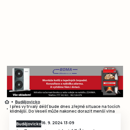
Budějovicko
I přes vytrvalý déšť bude dnes zřejmě situace na tocích
klidnější. Do Veselí může nakonec dorazit menší vlna
16. 9. 2024 13:09
Budějovicko