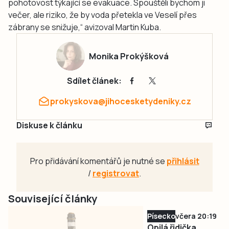
pohotovost týkající se evakuace. Spouštěli bychom ji
večer, ale riziko, že by voda přetekla ve Veselí přes
zábrany se snižuje,“ avizoval Martin Kuba.
Monika Prokýšková
Sdílet článek:
prokyskova@jihocesketydeniky.cz
Diskuse k článku
Pro přidávání komentářů je nutné se
přihlásit
/
registrovat
.
Související články
Písecko
včera 20:19
Opilá řidička