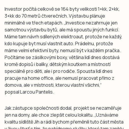
Investor počítá celkově se 164 byty velikosti 1+kk, 2+kk,
3+kk do 70 metrů čtverečních. Výstavbu plánuje
minimálně ve třech etapách. „Investice nezahrnuje jen
samotnou výstavbu bytů, ale má spoustu jiných funkcí.
Máme tam návrh sdílených elektroaut, protože ne každý,
kdo kupuje byt musí vlastnit auto. Prádelnu, protože
máme velmi efektivní byty, nemusí být v každém pračka.
Počítáme se zásilkovými boxy, většina lidí dnes dostává
kromě dopisů i balíky, dětským koutkem a místností
speciálně pro děti, ale i pro rodiče. Spousta lidí dnes
pracuje na home office, ale nemusí pracovat přímo z
domova, ale v místnosti, kterou vlastní všichni,“
popsal Larcou Pantelis.
Jak zástupce společnosti dodal, projekt se nezaměřuje
jen na domy, ale chce zlepšit celou lokalitu. „Uznáváme
kvalitu sídliště Jih a rádi bychom přeměnili tuto část města
v živou čtvrť s tím, že nabídneme služby, které tam zanikly