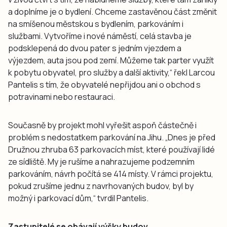
a doplníme je o bydlení. Chceme zastavěnou část změnit
na smíšenou městskou s bydlením, parkováním i
službami. Vytvoříme i nové náměstí, celá stavba je
podsklepená do dvou pater s jedním vjezdem a
výjezdem, auta jsou pod zemí. Můžeme tak parter využít
k pobytu obyvatel, pro služby a další aktivity,“ řekl Larcou
Pantelis s tím, že obyvatelé nepřijdou ani o obchod s
potravinami nebo restauraci.
Současně by projekt mohl vyřešit aspoň částečně i
problém s nedostatkem parkování na Jihu. „Dnes je před
Družnou zhruba 63 parkovacích míst, které používají lidé
ze sídliště. My je rušíme a nahrazujeme podzemním
parkováním, návrh počítá se 414 místy. V rámci projektu,
pokud zrušíme jednu z navrhovaných budov, byl by
možný i parkovací dům,“ tvrdil Pantelis.
Zastupitelé se obávají výšky budov