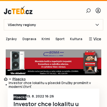
Všechny regiony
E-mail
Více
Zprávy
Doprava
Krimi
Sport
Kultura
Heslo
Blogy
Obnovit heslo
Inspirace
Čtenáři píší
Přihlásit se
Speciální přílohy
Písecko
Přihlásit se přes Facebook
Inzerce
Investor chce lokalitu u písecké Družby proměnit v
moderní čtvrť
Ještě nemám účet, chci se
Registrovat
19. 8. 2022 16:26
Písecko
Investor chce lokalitu u