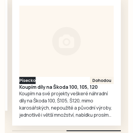
škádlení
setkávání,
medvědích přátel
odpočinek i
Joeyho a
společné aktivity.
Chandlera má v
táborské
zoologické
zahradě velký
ohlas. Zájem o
medvědy baribaly
vzrostl. Zoo se
proto rozhodla, že
Písecko
Dohodou
je zájemcům
Koupím díly na Škoda 100, 105, 120
představí
Koupím na své projekty veškeré náhradní
mnohem…
díly na Škoda 100, Š105, Š120, mimo
karosářských, nepoužité a původní výroby,
jednotlivě i větší množství, nabídku prosím
pouze na e-mail: svorpi@seznam.cz.