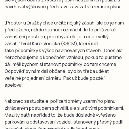
navrhoval výškovou představu zavázat v územním plánu.
„Prostor u Družby chce určitě nějaký zásah, ale co je nám
předloženo, někdo se moc rozmáchl. Je to příliš velké
zahuštění prostoru, pro obyvatele je to moc velký
zásah,“ tvrdil Karel Vodička (KSČM), který měl
také připomínky k výšce navrhovaných staveb. „Dnes ale
nerozhodujeme o konečném vzhledu, pokud to pustíme
dál, měli bychom si stanovit podmínky, co tam chceme.
Odpověď by nám dali občané, bylo by třeba udělat
veřejné projednání záměru. Pak už bude pozdě,“
apeloval.
Nakonec zastupitelé pořízení změny územního plánu
zkráceným postupem schválili, ale s určitými podmínkami.
Mezi ty patří například to, že bude důsledně vyřešeno
parkování a odstavování vozidel, stanovený přesný podíl
zelených ploch, či maximální podlažnost budov.