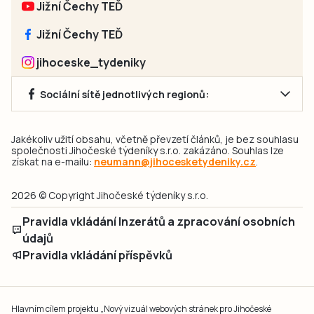
Jižní Čechy TEĎ
Jižní Čechy TEĎ
jihoceske_tydeniky
Sociální sítě jednotlivých regionů:
Jakékoliv užití obsahu, včetně převzetí článků, je bez souhlasu
společnosti Jihočeské týdeníky s.r.o. zakázáno. Souhlas lze
získat na e-mailu:
neumann@jihocesketydeniky.cz
.
2026 © Copyright Jihočeské týdeníky s.r.o.
Pravidla vkládání Inzerátů a zpracování osobních
údajů
Pravidla vkládání příspěvků
Hlavním cílem projektu „Nový vizuál webových stránek pro Jihočeské