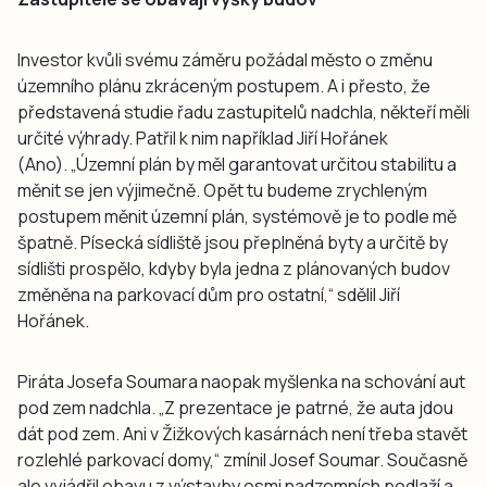
Investor kvůli svému záměru požádal město o změnu
územního plánu zkráceným postupem. A i přesto, že
představená studie řadu zastupitelů nadchla, někteří měli
určité výhrady. Patřil k nim například Jiří Hořánek
(Ano). „Územní plán by měl garantovat určitou stabilitu a
měnit se jen výjimečně. Opět tu budeme zrychleným
postupem měnit územní plán, systémově je to podle mě
špatně. Písecká sídliště jsou přeplněná byty a určitě by
sídlišti prospělo, kdyby byla jedna z plánovaných budov
změněna na parkovací dům pro ostatní,“ sdělil Jiří
Hořánek.
Piráta Josefa Soumara naopak myšlenka na schování aut
pod zem nadchla. „Z prezentace je patrné, že auta jdou
dát pod zem. Ani v Žižkových kasárnách není třeba stavět
rozlehlé parkovací domy,“ zmínil Josef Soumar. Současně
ale vyjádřil obavu z výstavby osmi nadzemních podlaží a