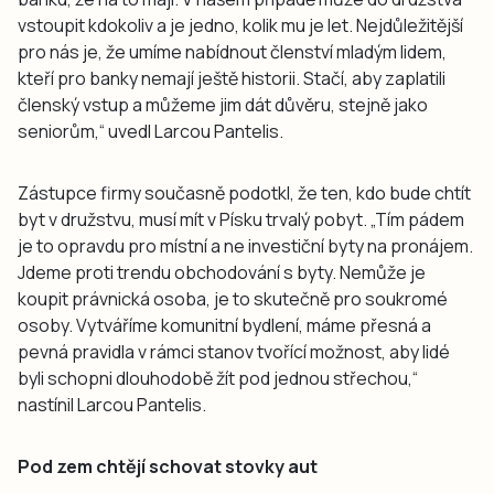
vstoupit kdokoliv a je jedno, kolik mu je let. Nejdůležitější
pro nás je, že umíme nabídnout členství mladým lidem,
kteří pro banky nemají ještě historii. Stačí, aby zaplatili
členský vstup a můžeme jim dát důvěru, stejně jako
seniorům,“ uvedl Larcou Pantelis.
Zástupce firmy současně podotkl, že ten, kdo bude chtít
byt v družstvu, musí mít v Písku trvalý pobyt. „Tím pádem
je to opravdu pro místní a ne investiční byty na pronájem.
Jdeme proti trendu obchodování s byty. Nemůže je
koupit právnická osoba, je to skutečně pro soukromé
osoby. Vytváříme komunitní bydlení, máme přesná a
pevná pravidla v rámci stanov tvořící možnost, aby lidé
byli schopni dlouhodobě žít pod jednou střechou,“
nastínil Larcou Pantelis.
Pod zem chtějí schovat stovky aut