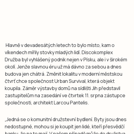
Hlavně v devadesátých letech to bylo místo, kam o
víkendech mířily stovky mladých lidí. Discokomplex
Družba byl vyhlášený podnik nejen v Písku, ale i v širokém
okolí. Jenže slavnou éru už má dávno za sebou a dnes
budova jen chátrá. Změnit lokalitu v moderní městskou
čtvrť chce společnost Urban Survival, která objekt
koupila. Záměr výstavby domů na sídlišti Jih představil
zastupitelům na zasedání ve čtvrtek 11. srpna zástupce
společnosti, architekt Larcou Pantelis.
„Jedná se o komunitní družstevní bydlení. Byty jsou dnes
nedostupné, mohou si je koupit jen lidé, kteří přesvědčí
banku, že na to mají. V našem případě může do družstva