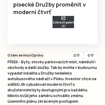
písecké Družby proměnit v
moderní čtvrť
Zobrazit galerii
(3)
0
0
O čem se mluví
Zprávy
PÍSEK - Byty, stovky parkovacích míst, náměstí i
obchody a další služby. Tak by mohla v budoucnu
vypadat lokalita u Družby nedaleko
autobusového nádraží v Písku. Investor chce na
sídlišti Jih vybudovat moderní čtvrť s
družstevními byty dostupnými pro každého.
Město kvůli jeho záměru schválilo změnu
územního plánu zkráceným postupem.