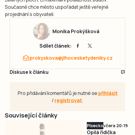
Současně chce město uspořádat ještě veřejné
projednání s obyvateli.
Monika Prokýšková
Sdílet článek:
prokyskova@jihocesketydeniky.cz
Diskuse k článku
Pro přidávání komentářů je nutné se
přihlásit
/
registrovat
.
Související články
Písecko
včera 20:19
Opilá řidička