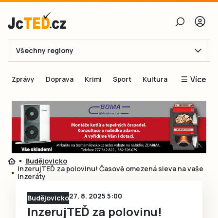
Všechny regiony
E-mail
Více
Zprávy
Doprava
Krimi
Sport
Kultura
Heslo
Blogy
Obnovit heslo
Inspirace
Čtenáři píší
Přihlásit se
Speciální přílohy
Budějovicko
Přihlásit se přes Facebook
Inzerce
InzerujTEĎ za polovinu! Časově omezená sleva na vaše
inzeráty
Ještě nemám účet, chci se
Registrovat
27. 8. 2025 5:00
Budějovicko
InzerujTEĎ za polovinu!