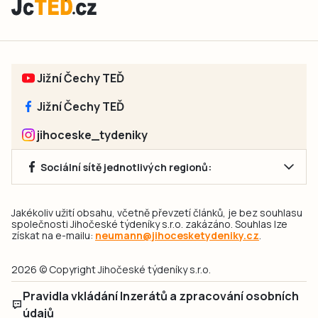
Jižní Čechy TEĎ
Jižní Čechy TEĎ
jihoceske_tydeniky
Sociální sítě jednotlivých regionů:
Jakékoliv užití obsahu, včetně převzetí článků, je bez souhlasu
společnosti Jihočeské týdeníky s.r.o. zakázáno. Souhlas lze
získat na e-mailu:
neumann@jihocesketydeniky.cz
.
2026 © Copyright Jihočeské týdeníky s.r.o.
Pravidla vkládání Inzerátů a zpracování osobních
údajů