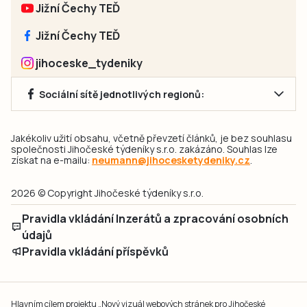
Jižní Čechy TEĎ
Jižní Čechy TEĎ
jihoceske_tydeniky
Sociální sítě jednotlivých regionů:
Jakékoliv užití obsahu, včetně převzetí článků, je bez souhlasu
společnosti Jihočeské týdeníky s.r.o. zakázáno. Souhlas lze
získat na e-mailu:
neumann@jihocesketydeniky.cz
.
2026 © Copyright Jihočeské týdeníky s.r.o.
Pravidla vkládání Inzerátů a zpracování osobních
údajů
Pravidla vkládání příspěvků
Hlavním cílem projektu „Nový vizuál webových stránek pro Jihočeské