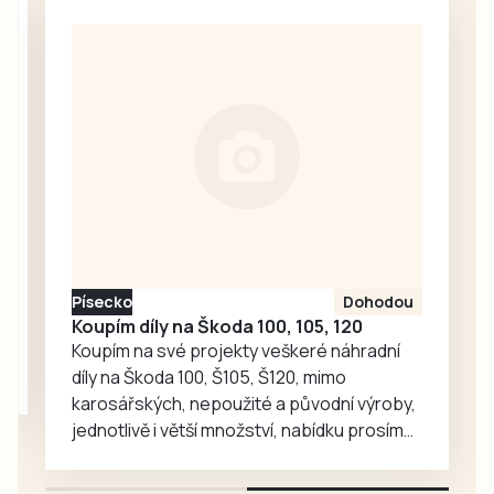
nabízí
holčičce na
bezbariérový
čerpací stanici,
přístup, novou
krátce nato
dlažbu, lavičky i
asistovali u
květinovou
porodu chlapečka
výzdobu. Vznikl
jen…
tak příjemný
prostor pro
každodenní
setkávání,
odpočinek i
Písecko
Dohodou
společné aktivity.
Koupím díly na Škoda 100, 105, 120
Koupím na své projekty veškeré náhradní
díly na Škoda 100, Š105, Š120, mimo
karosářských, nepoužité a původní výroby,
jednotlivě i větší množství, nabídku prosím
pouze na e-mail: svorpi@seznam.cz.