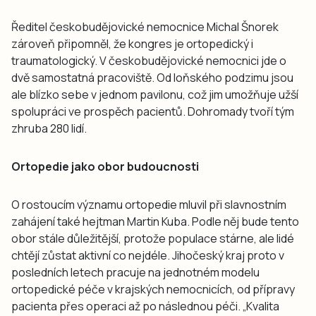
Ředitel českobudějovické nemocnice Michal Šnorek
zároveň připomněl, že kongres je ortopedický i
traumatologický. V českobudějovické nemocnici jde o
dvě samostatná pracoviště. Od loňského podzimu jsou
ale blízko sebe v jednom pavilonu, což jim umožňuje užší
spolupráci ve prospěch pacientů. Dohromady tvoří tým
zhruba 280 lidí.
Ortopedie jako obor budoucnosti
O rostoucím významu ortopedie mluvil při slavnostním
zahájení také hejtman Martin Kuba. Podle něj bude tento
obor stále důležitější, protože populace stárne, ale lidé
chtějí zůstat aktivní co nejdéle. Jihočeský kraj proto v
posledních letech pracuje na jednotném modelu
ortopedické péče v krajských nemocnicích, od přípravy
pacienta přes operaci až po následnou péči. „Kvalita