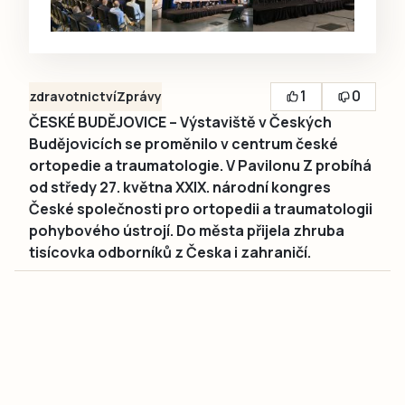
1
0
zdravotnictví
Zprávy
ČESKÉ BUDĚJOVICE – Výstaviště v Českých
Budějovicích se proměnilo v centrum české
ortopedie a traumatologie. V Pavilonu Z probíhá
od středy 27. května XXIX. národní kongres
České společnosti pro ortopedii a traumatologii
pohybového ústrojí. Do města přijela zhruba
tisícovka odborníků z Česka i zahraničí.