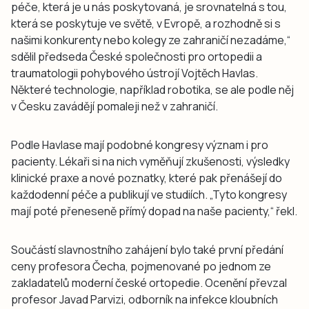
péče, která je u nás poskytovaná, je srovnatelná s tou,
která se poskytuje ve světě, v Evropě, a rozhodně si s
našimi konkurenty nebo kolegy ze zahraničí nezadáme,“
sdělil předseda České společnosti pro ortopedii a
traumatologii pohybového ústrojí Vojtěch Havlas.
Některé technologie, například robotika, se ale podle něj
v Česku zavádějí pomaleji než v zahraničí.
Podle Havlase mají podobné kongresy význam i pro
pacienty. Lékaři si na nich vyměňují zkušenosti, výsledky
klinické praxe a nové poznatky, které pak přenášejí do
každodenní péče a publikují ve studiích. „Tyto kongresy
mají poté přeneseně přímý dopad na naše pacienty,“ řekl.
Součástí slavnostního zahájení bylo také první předání
ceny profesora Čecha, pojmenované po jednom ze
zakladatelů moderní české ortopedie. Ocenění převzal
profesor Javad Parvizi, odborník na infekce kloubních