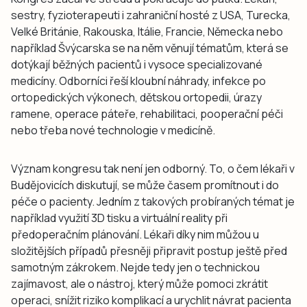
sestry, fyzioterapeuti i zahraniční hosté z USA, Turecka,
Velké Británie, Rakouska, Itálie, Francie, Německa nebo
například Švýcarska se na něm věnují tématům, která se
dotýkají běžných pacientů i vysoce specializované
medicíny. Odborníci řeší kloubní náhrady, infekce po
ortopedických výkonech, dětskou ortopedii, úrazy
ramene, operace páteře, rehabilitaci, pooperační péči
nebo třeba nové technologie v medicíně.
Význam kongresu tak není jen odborný. To, o čem lékaři v
Budějovicích diskutují, se může časem promítnout i do
péče o pacienty. Jedním z takových probíraných témat je
například využití 3D tisku a virtuální reality při
předoperačním plánování. Lékaři díky nim můžou u
složitějších případů přesněji připravit postup ještě před
samotným zákrokem. Nejde tedy jen o technickou
zajímavost, ale o nástroj, který může pomoci zkrátit
operaci, snížit riziko komplikací a urychlit návrat pacienta