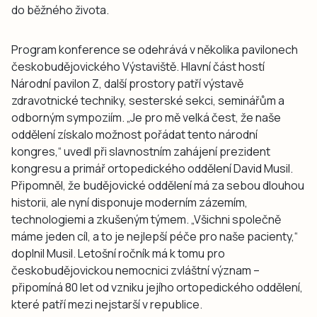
do běžného života.
Program konference se odehrává v několika pavilonech
českobudějovického Výstaviště. Hlavní část hostí
Národní pavilon Z, další prostory patří výstavě
zdravotnické techniky, sesterské sekci, seminářům a
odborným sympoziím. „Je pro mě velká čest, že naše
oddělení získalo možnost pořádat tento národní
kongres,“ uvedl při slavnostním zahájení prezident
kongresu a primář ortopedického oddělení David Musil.
Připomněl, že budějovické oddělení má za sebou dlouhou
historii, ale nyní disponuje moderním zázemím,
technologiemi a zkušeným týmem. „Všichni společně
máme jeden cíl, a to je nejlepší péče pro naše pacienty,“
doplnil Musil. Letošní ročník má k tomu pro
českobudějovickou nemocnici zvláštní význam –
připomíná 80 let od vzniku jejího ortopedického oddělení,
které patří mezi nejstarší v republice.