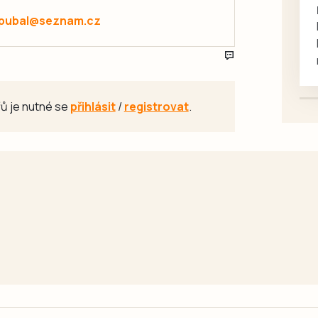
rukou kotě
.pubal@seznam.cz
Daruji do dobrých rukou
kotě-kočka, odčervené,
mazlivé, ihned k odběru.
ů je nutné se
přihlásit
/
registrovat
.