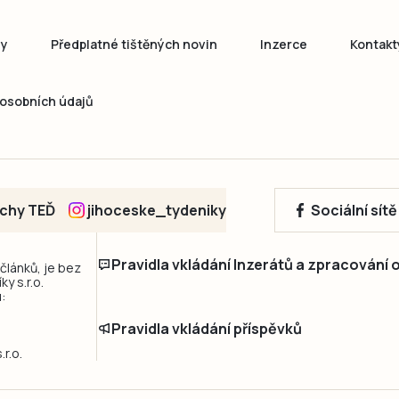
ny
Předplatné tištěných novin
Inzerce
Kontakt
osobních údajů
echy TEĎ
jihoceske_tydeniky
Sociální sít
Pravidla vkládání Inzerátů a zpracování
 článků, je bez
y s.r.o.
:
Pravidla vkládání příspěvků
r.o.