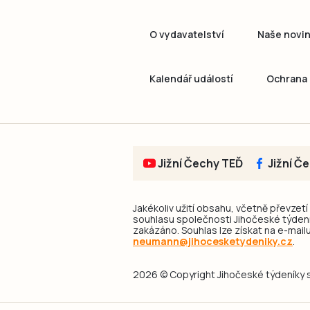
O vydavatelství
Naše novi
Kalendář událostí
Ochrana 
Jižní Čechy TEĎ
Jižní Č
Jakékoliv užití obsahu, včetně převzetí
souhlasu společnosti Jihočeské týdeník
zakázáno. Souhlas lze získat na e-mailu
neumann@jihocesketydeniky.cz
.
2026 © Copyright Jihočeské týdeníky s.