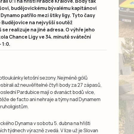
áli 0:1 na hřišti Hradce Králové. Body tak
jšovi, budějovickému bývalému kapitánovi
 Dynamo patřilo mezi štiky ligy. Tyto časy
é Budějovice na nejvyšší soutěž
se realizuje na jiné adresa. O výhře jeho
kola Chance Ligy ve 34. minutě sváteční
 1:0.
otloukánky letošní sezony. Nejméně gólů
 posbírali až neuvěřitelné čtyři body za 27 zápasů,
poslední Pardubice mají o dvanáct bodů více,
těže de facto ani nehraje a týmy nad Dynamem
druholigistům.
vického Dynama v sobotu 5. dubna na hřišti
ích týdnech výrazně zvedá. V lize už je Slovan