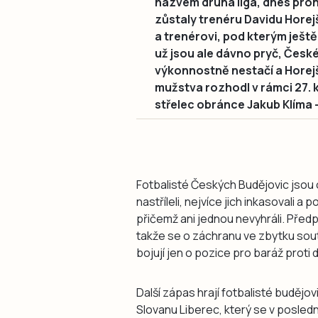
názvem druhá liga, dnes prohr
zůstaly trenéru Davidu Hore
a trenérovi, pod kterým ještě
už jsou ale dávno pryč, Česk
výkonnostně nestačí a Horejš 
mužstva rozhodl v rámci 27. 
střelec obránce Jakub Klíma –
Fotbalisté Českých Budějovic jsou 
nastříleli, nejvíce jich inkasovali a
přičemž ani jednou nevyhráli. Před
takže se o záchranu ve zbytku sou
bojují jen o pozice pro baráž proti 
Další zápas hrají fotbalisté budějo
Slovanu Liberec, který se v posledn