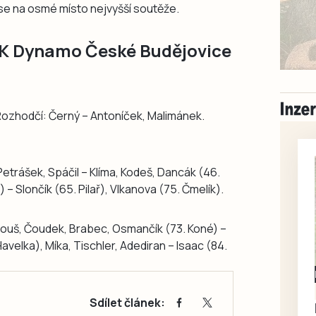
se na osmé místo nejvyšší soutěže.
SK Dynamo České Budějovice
. Rozhodčí: Černý – Antoníček, Malimánek.
Petrášek, Spáčil – Klíma, Kodeš, Dancák (46.
– Slončík (65. Pilař), Vlkanova (75. Čmelík).
ouš, Čoudek, Brabec, Osmančík (73. Koné) –
avelka), Míka, Tischler, Adediran – Isaac (84.
Milevsko
Zdarma / za odvoz
Sdílet článek:
Daruji do dobrých