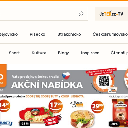
dějovicko
Písecko
Strakonicko
Českokrumlovsko
E-mail
Sport
Kultura
Blogy
Inspirace
Čtenáři p
Heslo
P
Přihlás
Ještě nemám ú