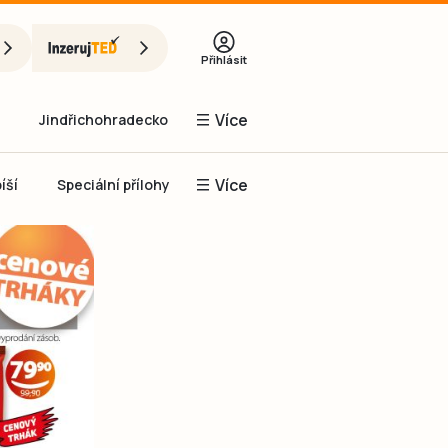
Přihlásit
Více
Jindřichohradecko
Více
íší
Speciální přílohy
Prachaticko
Inzerce
Obnovit heslo
řihlásit se
it se přes Facebook
čet, chci se
Registrovat