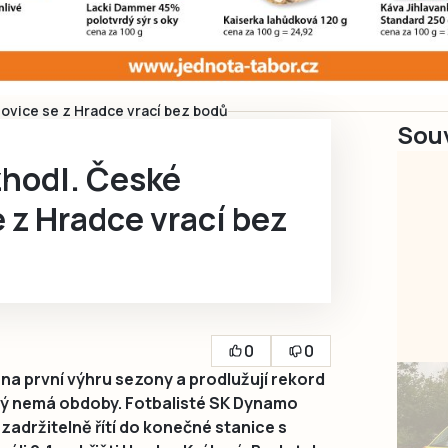
jovice se z Hradce vrací bez bodů
Souv
zhodl. České
 z Hradce vrací bez
0
0
na první výhru sezony a prodlužují rekord
erý nemá obdoby. Fotbalisté SK Dynamo
zadržitelně řítí do konečné stanice s