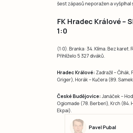
šest zápasů neporažen a vyšplhal 
FK Hradec Králové – 
1:0
(1:0). Branka: 34. Klíma. Bez karet
Přihlíželo 5 327 diváků.
Hradec Králové:
Zadražil – Čihák, 
Griger), Horák – Kučera (89. Samek) 
České Budějovice:
Janáček – Hod
Ogiomade (78. Berberi), Krch (84. H
Ekpai).
Pavel Pubal