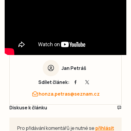
Jan Petráš
Sdílet článek:
honza.petras@seznam.cz
Diskuse k článku
Pro přidávání komentářů je nutné se
přihlásit