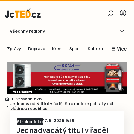
Všechny regiony
E-mail
Více
Zprávy
Doprava
Krimi
Sport
Kultura
Heslo
Blogy
Obnovit heslo
Inspirace
Čtenáři píší
Přihlásit se
Speciální přílohy
Strakonicko
Přihlásit se přes Facebook
Inzerce
Jednadvacátý titul v řadě! Strakonické pólistky dál
vládnou republice
Ještě nemám účet, chci se
Registrovat
17. 5. 2026 9:59
Strakonicko
Jednadvacátý titul v řadě!