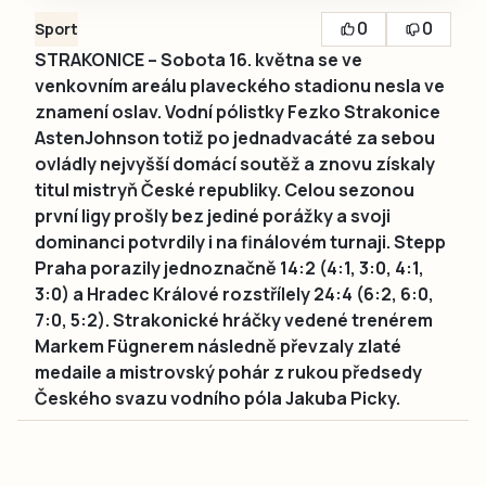
0
0
Sport
STRAKONICE – Sobota 16. května se ve
venkovním areálu plaveckého stadionu nesla ve
znamení oslav. Vodní pólistky Fezko Strakonice
AstenJohnson totiž po jednadvacáté za sebou
ovládly nejvyšší domácí soutěž a znovu získaly
titul mistryň České republiky. Celou sezonou
první ligy prošly bez jediné porážky a svoji
dominanci potvrdily i na finálovém turnaji. Stepp
Praha porazily jednoznačně 14:2 (4:1, 3:0, 4:1,
3:0) a Hradec Králové rozstřílely 24:4 (6:2, 6:0,
7:0, 5:2). Strakonické hráčky vedené trenérem
Markem Fügnerem následně převzaly zlaté
medaile a mistrovský pohár z rukou předsedy
Českého svazu vodního póla Jakuba Picky.