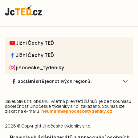
Jižní Čechy TEĎ
Jižní Čechy TEĎ
jihoceske_tydeniky
Sociální sítě jednotlivých regionů:
Jakékoliv užití obsahu, včetně převzetí článků, je bez souhlasu
společnosti Jihočeské týdeníky s.r.o. zakázáno. Souhlas lze
získat na e-mailu:
neumann@jihocesketydeniky.cz
.
2026 © Copyright Jihočeské týdeníky s.r.o.
Pravidla vkládání Inzerátů a zpracování osobních