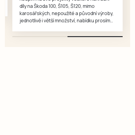
díly na Škoda 100, Š105, Š120, mimo
karosářských, nepoužité a původní výroby,
jednotlivě i větší množství, nabídku prosím
pouze na e-mail: svorpi@seznam.cz.