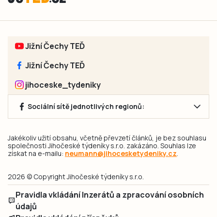
Jižní Čechy TEĎ
Jižní Čechy TEĎ
jihoceske_tydeniky
Sociální sítě jednotlivých regionů:
Jakékoliv užití obsahu, včetně převzetí článků, je bez souhlasu
společnosti Jihočeské týdeníky s.r.o. zakázáno. Souhlas lze
získat na e-mailu:
neumann@jihocesketydeniky.cz
.
2026 © Copyright Jihočeské týdeníky s.r.o.
Pravidla vkládání Inzerátů a zpracování osobních
údajů