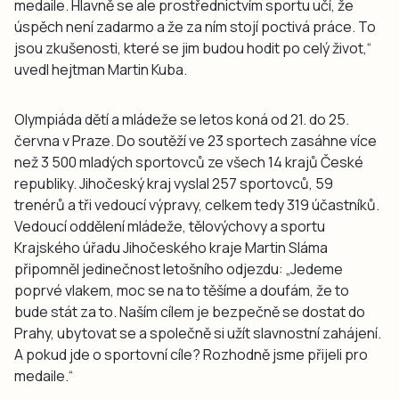
medaile. Hlavně se ale prostřednictvím sportu učí, že
úspěch není zadarmo a že za ním stojí poctivá práce. To
jsou zkušenosti, které se jim budou hodit po celý život,“
uvedl hejtman Martin Kuba.
Olympiáda dětí a mládeže se letos koná od 21. do 25.
června v Praze. Do soutěží ve 23 sportech zasáhne více
než 3 500 mladých sportovců ze všech 14 krajů České
republiky. Jihočeský kraj vyslal 257 sportovců, 59
trenérů a tři vedoucí výpravy, celkem tedy 319 účastníků.
Vedoucí oddělení mládeže, tělovýchovy a sportu
Krajského úřadu Jihočeského kraje Martin Sláma
připomněl jedinečnost letošního odjezdu: „Jedeme
poprvé vlakem, moc se na to těšíme a doufám, že to
bude stát za to. Naším cílem je bezpečně se dostat do
Prahy, ubytovat se a společně si užít slavnostní zahájení.
A pokud jde o sportovní cíle? Rozhodně jsme přijeli pro
medaile.“