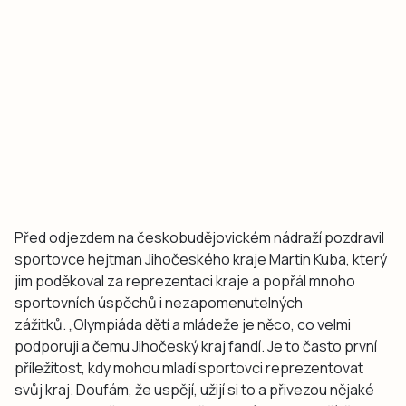
Před odjezdem na českobudějovickém nádraží pozdravil
sportovce hejtman Jihočeského kraje Martin Kuba, který
jim poděkoval za reprezentaci kraje a popřál mnoho
sportovních úspěchů i nezapomenutelných
zážitků. „Olympiáda dětí a mládeže je něco, co velmi
podporuji a čemu Jihočeský kraj fandí. Je to často první
příležitost, kdy mohou mladí sportovci reprezentovat
svůj kraj. Doufám, že uspějí, užijí si to a přivezou nějaké