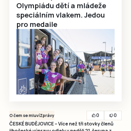
Olympiádu dětí a mládeže
speciálním vlakem. Jedou
pro medaile
0
0
O čem se mluví
Zprávy
ČESKÉ BUDĚJOVICE – Více než tři stovky členů
jihočeské výpravy odjely v neděli 21. června z