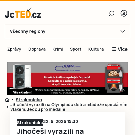
Všechny regiony
E-mail
Více
Zprávy
Doprava
Krimi
Sport
Kultura
Heslo
Blogy
Obnovit heslo
Inspirace
Čtenáři píší
Přihlásit se
Speciální přílohy
Strakonicko
Přihlásit se přes Facebook
Inzerce
Jihočeši vyrazili na Olympiádu dětí a mládeže speciálním
vlakem. Jedou pro medaile
Ještě nemám účet, chci se
Registrovat
22. 6. 2026 15:30
Strakonicko
Jihočeši vyrazili na