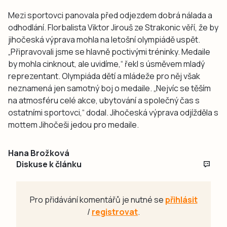
Mezi sportovci panovala před odjezdem dobrá nálada a
odhodlání. Florbalista Viktor Jirouš ze Strakonic věří, že by
jihočeská výprava mohla na letošní olympiádě uspět.
„Připravovali jsme se hlavně poctivými tréninky. Medaile
by mohla cinknout, ale uvidíme,“ řekl s úsměvem mladý
reprezentant. Olympiáda dětí a mládeže pro něj však
neznamená jen samotný boj o medaile. „Nejvíc se těším
na atmosféru celé akce, ubytování a společný čas s
ostatními sportovci,“ dodal. Jihočeská výprava odjížděla s
mottem Jihočeši jedou pro medaile.
Hana Brožková
Diskuse k článku
Pro přidávání komentářů je nutné se
přihlásit
/
registrovat
.