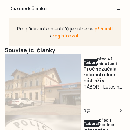
Diskuse k článku
Pro přidávání komentářů je nutné se
přihlásit
/
registrovat
.
Související články
před 47
Táborsko
minutami
Proč nezačala
rekonstrukce
nádraží v
Táboře?
TÁBOR – Letos na
jaře Správa
železnic
informovala o
0
červnovém startu
před 1
rekonstrukce
Táborsko
hodinou
nádražní budovy
Internetoví