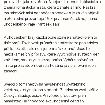
pro svatbu jako stvořená. A nejsou to jenom ta klasická a
známá romantická místa, která z znáte z filmů. Náš kraj
má takových míst nespočet a nový web je za vás objevil
a přehledně prezentuje,“ řekl první náměstek hejtmana
Jihočeského kraje František Talíř.
V Jihočeském kraji každoročně uzavře sňatek kolem tří
tisíc párů. Tak hovoří průměrná statistika za posledních
pět let. Svatba ale není jenom slůvko „ano“. Jsou to
několikaměsíční přípravy, které vyvrcholí ve svatební den
zážitkem, na který se nezapomíná. Výběr správného
místa pro svatební obřad a hostinu je v plánování zcela
zásadní.
Svědčí o tom i nebývalá návštěvnost Svatebního
veletrhu, který se konal v sobotu 7. ledna na Výstavišti v
Českých Budějovicích. Právě zde představil první
náměstek Talíř nový projekt Jihočeské centrály