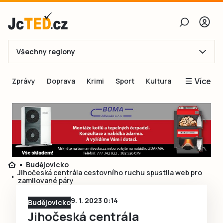
Všechny regiony
E-mail
Více
Zprávy
Doprava
Krimi
Sport
Kultura
Heslo
Blogy
Obnovit heslo
Inspirace
Čtenáři píší
Přihlásit se
Speciální přílohy
Budějovicko
Přihlásit se přes Facebook
Inzerce
Jihočeská centrála cestovního ruchu spustila web pro
zamilované páry
Ještě nemám účet, chci se
Registrovat
9. 1. 2023 0:14
Budějovicko
Jihočeská centrála