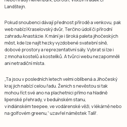
Landštejn.
Pokud snoubenci dávají přednost přírodě a venkovu, pak
web nabízí Kraselovský dvůr, Terčino údolí či přírodní
zahradu Anastázie. K mání je i široká paleta jihočeských
měst, kde lze najít hezky vyzdobené svatební síně,
dobové prostory a reprezentativní sály. Vybrat si lze i
z mnoha kostelů a kostelíků. A tvůrci webu nezapomněli
ani netradiční místa.
„Ta jsou v posledních letech velmi oblíbená a Jihočeský
kraj jich nabízí celou řadu. Ženich s nevěstou si tak
mohou říct své ano na plachetnici přímo na hladině
lipenské přehrady, v beduínském stanu,
v indiánském teepee, ve vodárenské věži, v lékárně nebo
na golfovém greenu,“ uzavřel náměstek Talíř.