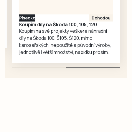
Písecko
Dohodou
Koupím díly na Škoda 100, 105, 120
Koupím na své projekty veškeré náhradní
díly na Škoda 100, Š105, Š120, mimo
karosářských, nepoužité a původní výroby,
jednotlivě i větší množství, nabídku prosím
pouze na e-mail: svorpi@seznam.cz.