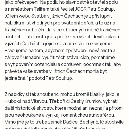
jako překvapení. Na podiu ho slavnostně otevřel spolu
s náměstkem Talířem také ředitel JCCR Petr Soukup.
„Cílem webu Svatba v jižních Čechách je zpřístupnit
nabídku míst vhodných pro svatební obřad, a to už na
tradičních nebo čím dál více oblíbených méně tradičních
místech. Tato místa jsou průřezem všech devíti oblastí
v jižních Čechách a jejich seznam stále rozšiřujeme.
Pracujeme na tom, abychom zpřístupnili nová místa a
zároveň usnadnili využití těch stávajících, pomáháme
s vytipováním potenciálu a domluvení podmínek tak, aby
právě ta vaše svatba v jižních Čechách mohla být
jedinečná,“ podotkl Petr Soukup.
Z nabídky si tak snoubenci mohou kromě klasiky, jako je
Hluboká nad Vltavou, Třeboň či Český Krumlov, vybrat i
další historické skvosty, které možná ani neznají a přitom
jsou neokoukané a vynikají romantickou atmosférou.
Mimo jiné je to třeba zámek Dačice, Bechyně, Kratochvíle
nebo hrady Helfenburk, Borotín, Vítkův hrádek či