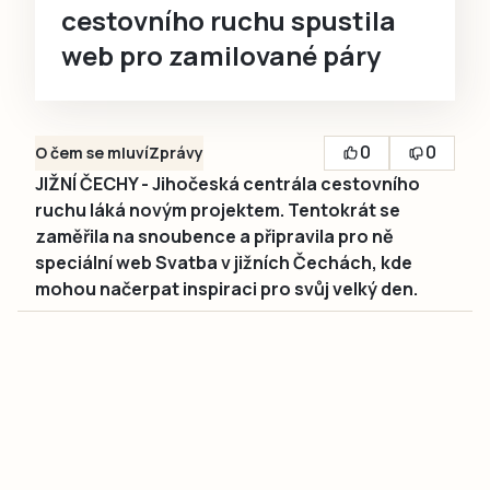
cestovního ruchu spustila
web pro zamilované páry
0
0
O čem se mluví
Zprávy
JIŽNÍ ČECHY - Jihočeská centrála cestovního
ruchu láká novým projektem. Tentokrát se
zaměřila na snoubence a připravila pro ně
speciální web Svatba v jižních Čechách, kde
mohou načerpat inspiraci pro svůj velký den.