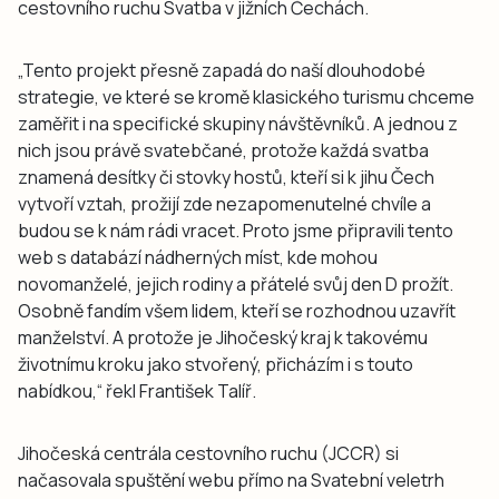
cestovního ruchu Svatba v jižních Čechách.
„Tento projekt přesně zapadá do naší dlouhodobé
strategie, ve které se kromě klasického turismu chceme
zaměřit i na specifické skupiny návštěvníků. A jednou z
nich jsou právě svatebčané, protože každá svatba
znamená desítky či stovky hostů, kteří si k jihu Čech
vytvoří vztah, prožijí zde nezapomenutelné chvíle a
budou se k nám rádi vracet. Proto jsme připravili tento
web s databází nádherných míst, kde mohou
novomanželé, jejich rodiny a přátelé svůj den D prožít.
Osobně fandím všem lidem, kteří se rozhodnou uzavřít
manželství. A protože je Jihočeský kraj k takovému
životnímu kroku jako stvořený, přicházím i s touto
nabídkou,“ řekl František Talíř.
Jihočeská centrála cestovního ruchu (JCCR) si
načasovala spuštění webu přímo na Svatební veletrh