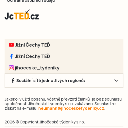
Ochrana osobních údajů
Jižní Čechy TEĎ
Jižní Čechy TEĎ
jihoceske_tydeniky
Sociální sítě jednotlivých regionů:
Jakékoliv užití obsahu, včetně převzetí článků, je bez souhlasu
společnosti Jihočeské týdeníky s.r.o. zakázáno. Souhlas lze
získat na e-mailu:
neumann@jihocesketydeniky.cz
.
2026 © Copyright Jihočeské týdeníky s.r.o.