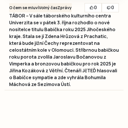
0
0
O čem se mluví
Volný čas
Zprávy
TÁBOR – V sále táborského kulturního centra
Univerzita se v pátek 3. října rozhodlo o nové
nositelce titulu Babička roku 2025 Jihočeského
kraje. Stala se jí Zdena Hrůzová z Prachatic,
která bude jižní Čechy reprezentovat na
celostátním kole v Olomouci. Stříbrnou babičkou
roku porota zvolila Jaroslavu Bočanovou z
Vimperka a bronzovou babičkou pro rok 2025 je
Jiřina Kozáková z Větřní. Čtenáři JčTEĎ hlasovali
o Babičce sympatie a zde vyhrála Bohumila
Máchová ze Sezimova Ústí.