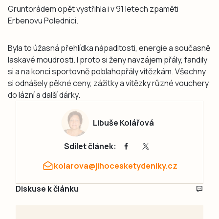
Gruntorádem opět vystřihla i v 91 letech zpaměti
Erbenovu Polednici.
Byla to úžasná přehlídka nápaditosti, energie a současně
laskavé moudrosti. I proto si ženy navzájem přály, fandily
si a na konci sportovně poblahopřály vítězkám. Všechny
si odnášely pěkné ceny, zážitky a vítězky různé vouchery
do lázní a další dárky.
Libuše Kolářová
Sdílet článek:
kolarova@jihocesketydeniky.cz
Diskuse k článku