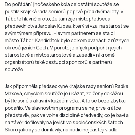
Do pořádání jihočeského kola celostátní soutěže se
pustila Krajská rada seniorů poprvé před dvěma lety. V
Táboře hlavně proto, že tam žije místopředseda
předsednictva Jaroslav Kupsa, který si vzal na starost se
svým týmem přípravu. Hlavním partnerem se stalo i
město Tábor. Kandidátek bylo celkem dvanáct, z různých
okresů jižních Čech. V porotě je přijeli podpořit i jejich
starostové a místostarostové a zasedli v ní kromě
organizátorů také zástupci sponzorů a partnerů
soutěže.
Jak připomněla předsedkyně Krajské rady seniorů Radka
Maxová, smyslem soutěže je ukázat, že ženy dokážou
být krásné a aktivní v každém věku. A to se beze zbytku
podařilo. Ve slavnostním programu se nejprve krátce
představily, pak ve volné disciplíně předvedly, co je baví a
na závěr defilovaly na jevišti ve společenských šatech.
Skoro jakoby se domluvily, na pódiu nejčastěji vládla