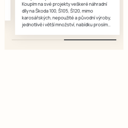
Koupím na své projekty veškeré náhradní
díly na Škoda 100, Š105, Š120, mimo
karosářských, nepoužité a původní výroby,
jednotlivě i větší množství, nabídku prosím
pouze na e-mail: svorpi@seznam.cz.