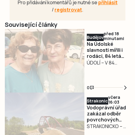
Pro přidávání komentářů je nutné se
přihlásit
/
registrovat
.
Související články
před 18
Budějovicko
minutami
Na Údolské
slavnosti mířili i
rodáci, 84 letá
Jana Hlaváčová
ÚDOLÍ – V 84
vážila cestu ze
letech urazila 300
Zlína, aby objala
kilometrů ze Zlína
spolužačku
a na srazu rodáků
0
u Nových Hradů se
včera
objala se
Strakonicko
16:03
spolužačkou.
Vodoprávní úřad
Vztah ke kraji pod
zakázal odběr
povrchových
Novohradskými
vod na
STRAKONICKO – V
horami Janu
Strakonicku
reakci na
Hlaváčovou