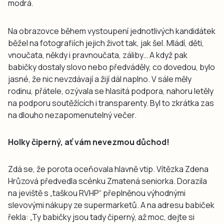
modrá.
Na obrazovce během vystoupení jednotlivých kandidátek
běžel na fotografiích jejich život tak, jak šel. Mládí, děti,
vnoučata, někdy i pravnoučata, záliby… A když pak
babičky dostaly slovo nebo předváděly, co dovedou, bylo
jasné, že nic nevzdávají a žijí dál naplno. V sále měly
rodinu, přátele, ozývala se hlasitá podpora, nahoru letěly
na podporu soutěžících i transparenty. Byl to zkrátka zas
na dlouho nezapomenutelný večer.
Holky čiperný, ať vám nevezmou důchod!
Zdá se, že porota oceňovala hlavně vtip. Vítězka Zdena
Hrůzová předvedla scénku Zmatená seniorka. Dorazila
na jeviště s „taškou RVHP“ přeplněnou výhodnými
slevovými nákupy ze supermarketů. A na adresu babiček
řekla: „Ty babičky jsou tady čiperný, až moc, dejte si