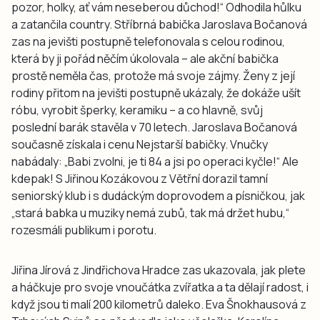
pozor, holky, ať vám neseberou důchod!“ Odhodila hůlku
a zatančila country. Stříbrná babička Jaroslava Bočanová
zas na jevišti postupně telefonovala s celou rodinou,
která by ji pořád něčím úkolovala – ale akční babička
prostě neměla čas, protože má svoje zájmy. Ženy z její
rodiny přitom na jevišti postupně ukázaly, že dokáže ušít
róbu, vyrobit šperky, keramiku – a co hlavně, svůj
poslední barák stavěla v 70 letech. Jaroslava Bočanová
současně získala i cenu Nejstarší babičky. Vnučky
nabádaly: „Babi zvolni, je ti 84 a jsi po operaci kyčle!“ Ale
kdepak! S Jiřinou Kozákovou z Větřní dorazil tamní
seniorský klub i s dudáckým doprovodem a písničkou, jak
„stará babka u muziky nemá zubů, tak má držet hubu,“
rozesmáli publikum i porotu.
Jiřina Jírová z Jindřichova Hradce zas ukazovala, jak plete
a háčkuje pro svoje vnoučátka zvířatka a ta dělají radost, i
když jsou ti malí 200 kilometrů daleko. Eva Šnokhausová z