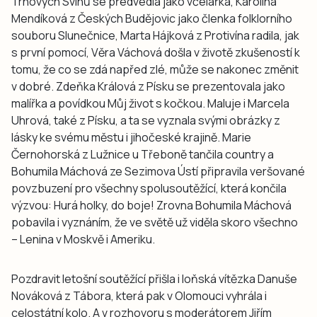
Trhových Svinů se předvedla jako včelařka, Karolína
Mendíková z Českých Budějovic jako členka folklorního
souboru Slunečnice, Marta Hájková z Protivína radila, jak
s první pomocí, Věra Váchová došla v životě zkušeností k
tomu, že co se zdá napřed zlé, může se nakonec změnit
v dobré. Zdeňka Králová z Písku se prezentovala jako
malířka a povídkou Můj život s kočkou. Maluje i Marcela
Uhrová, také z Písku, a ta se vyznala svými obrázky z
lásky ke svému městu i jihočeské krajině. Marie
Černohorská z Lužnice u Třeboně tančila country a
Bohumila Máchová ze Sezimova Ústí připravila veršované
povzbuzení pro všechny spolusoutěžící, která končila
výzvou: Hurá holky, do boje! Zrovna Bohumila Máchová
pobavila i vyznáním, že ve světě už viděla skoro všechno
– Lenina v Moskvě i Ameriku.
Pozdravit letošní soutěžící přišla i loňská vítězka Danuše
Nováková z Tábora, která pak v Olomouci vyhrála i
celostátní kolo. A v rozhovoru s moderátorem Jiřím