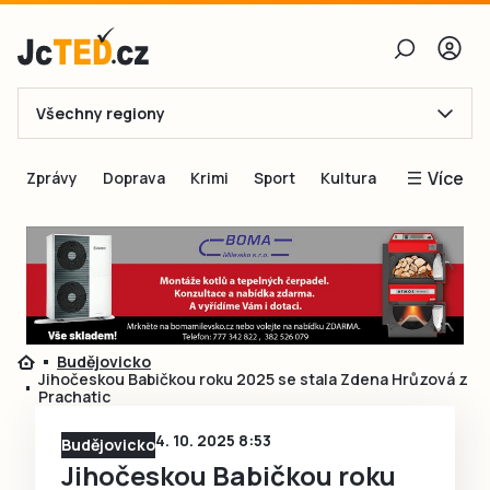
Všechny regiony
E-mail
Více
Zprávy
Doprava
Krimi
Sport
Kultura
Heslo
Blogy
Obnovit heslo
Inspirace
Čtenáři píší
Přihlásit se
Speciální přílohy
Budějovicko
Přihlásit se přes Facebook
Inzerce
Jihočeskou Babičkou roku 2025 se stala Zdena Hrůzová z
Prachatic
Ještě nemám účet, chci se
Registrovat
4. 10. 2025 8:53
Budějovicko
Jihočeskou Babičkou roku