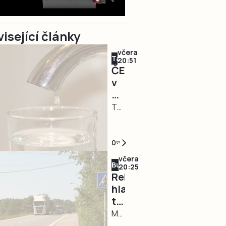
isející články
včera
Táborsko
20:51
ČEVAK
v
Táboře
odstranil
TÁBOR
rozsáhlou
–
havárii
Havárie
a
vodovodu,
0
v
po
včera
Budějovicko
půl
které
20:25
Rekonstrukce
osmé
se
hlavního
spustil
dnes
tahu
vodu
odpoledne
z
MAJDALENA
ocitla
Třeboně
–