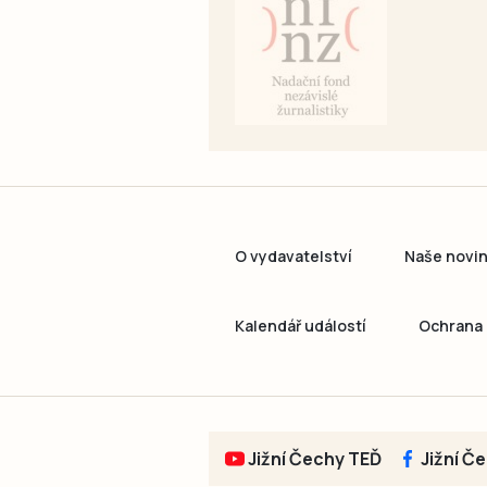
O vydavatelství
Naše novi
Kalendář událostí
Ochrana 
Jižní Čechy TEĎ
Jižní Č