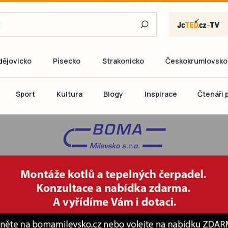
dějovicko
Písecko
Strakonicko
Českokrumlovsko
E-mail
Sport
Kultura
Blogy
Inspirace
Čtenáři p
Heslo
P
Přihlás
Ještě nemám ú