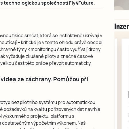
 s technologickou společností Fly4Future.
nou tisíce srnčat, která se instinktivně ukrývají v
neutíkají – kritické je v tomto ohledu právě období
hranné týmy k monitoringu často využívají drony
šak vyžaduje zkušené piloty a značné časové
velkou část této práce převzít automaticky.
 videa ze záchrany. Pomůžou při
Milevsko
Zdarma / za odvoz
ototyp bezpilotního systému pro automatickou
Daruji do dobrých
dě požadavků na kvalitu pořizovaných dat navrhla
rukou kotě
tel výzkumného projektu, platformu s
Daruji do dobrých rukou
 a dostatečným výpočetním výkonem. Náš
kotě-kočka, odčervené,