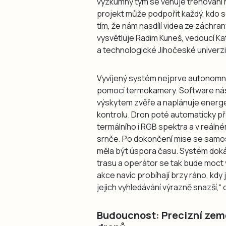
výzkumný tým se věnuje trénování 
projekt může podpořit každý, kdo s
tím, že nám nasdílí videa ze záchra
vysvětluje Radim Kuneš, vedoucí Ka
a technologické Jihočeské univerzi
Vyvíjený systém nejprve autonomně
pomocí termokamery. Software ná
výskytem zvěře a naplánuje energet
kontrolu. Dron poté automaticky pře
termálního i RGB spektra a v reáln
srnče. Po dokončení mise se samost
měla být úspora času. Systém doká
trasu a operátor se tak bude moc
akce navíc probíhají brzy ráno, kdy 
jejich vyhledávání výrazně snazší,“
Budoucnost: Precizní země