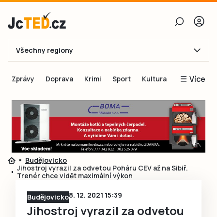
Všechny regiony
E-mail
Více
Zprávy
Doprava
Krimi
Sport
Kultura
Heslo
Blogy
Obnovit heslo
Inspirace
Čtenáři píší
Přihlásit se
Speciální přílohy
Budějovicko
Přihlásit se přes Facebook
Inzerce
Jihostroj vyrazil za odvetou Poháru CEV až na Sibiř.
Trenér chce vidět maximální výkon
Ještě nemám účet, chci se
Registrovat
8. 12. 2021 15:39
Budějovicko
Jihostroj vyrazil za odvetou