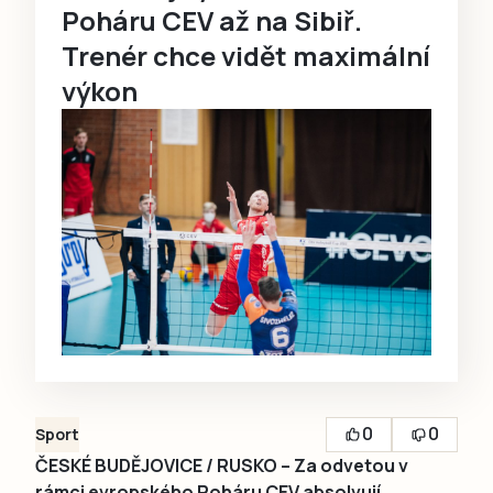
Poháru CEV až na Sibiř.
Trenér chce vidět maximální
výkon
0
0
Sport
ČESKÉ BUDĚJOVICE / RUSKO – Za odvetou v
rámci evropského Poháru CEV absolvují