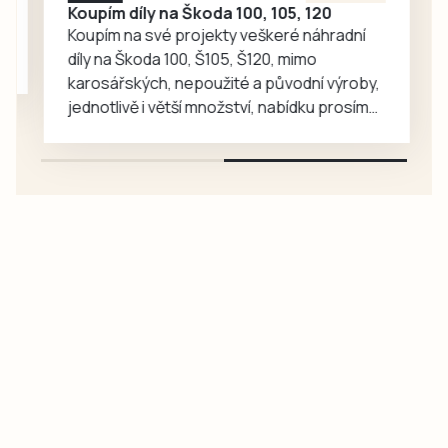
Koupím díly na Škoda 100, 105, 120
Koupím na své projekty veškeré náhradní
díly na Škoda 100, Š105, Š120, mimo
karosářských, nepoužité a původní výroby,
jednotlivě i větší množství, nabídku prosím
pouze na e-mail: svorpi@seznam.cz.