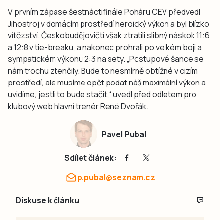
V prvním zápase šestnáctifinále Poháru CEV předvedl
Jihostroj v domácím prostředí heroický výkon a byl blízko
vítězství. Českobudějovičtí však ztratili slibný náskok 11:6
a 12:8 v tie-breaku, a nakonec prohráli po velkém boji a
sympatickém výkonu 2:3 na sety. „Postupové šance se
nám trochu ztenčily. Bude to nesmírně obtížné v cizím
prostředí, ale musíme opět podat náš maximální výkon a
uvidíme, jestli to bude stačit,“ uvedl před odletem pro
klubový web hlavní trenér René Dvořák.
Pavel Pubal
Sdílet článek:
p.pubal@seznam.cz
Diskuse k článku