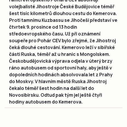
volejbalisté Jihostroje České Budějovice téměř
šest tisíc kilometrů dlouhou cestu do Kemerova.
Proti tamnímu Kuzbassu se Jihočeši představí ve
čtvrtek 9. prosince od 13 hodin
středoevropského času. Už při oznámení
soupeře pro Pohár CEV bylo zřejmé, že Jihostroj
čeká dlouhé cestování. Kemerovo leží v sibiřské
části Ruska, téměř až u hranic s Mongolskem.
Českobudějovická výprava odjela v úterý brzy
ráno autobusem od sportovní haly, aby ještě v
dopoledních hodinách absolvovala let z Prahy
do Moskvy. V hlavním městě Ruska Jihostroj
čekalo téměř šest hodin na další let do
Novosibirsku. Odtud pak tým jel ještě čtyři
hodiny autobusem do Kemerova.