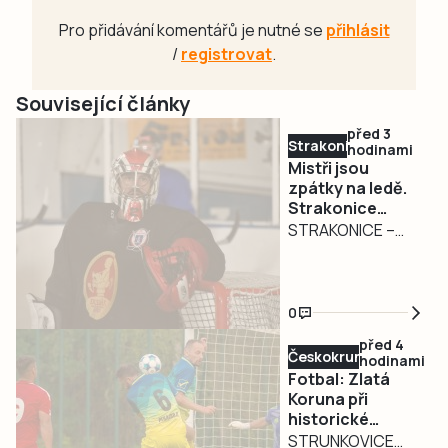
Pro přidávání komentářů je nutné se
přihlásit
/
registrovat
.
Související články
před 3
Strakonicko
hodinami
Mistři jsou
zpátky na ledě.
Strakonice
zahájily přípravu
STRAKONICE –
na obhajobu
Strakoničtí
titulu
hokejisté, kteří
budou v
0
nadcházející
před 4
sezoně krajské
Českokrumlovsko
hodinami
ligy obhajovat
Fotbal: Zlatá
mistrovský titul,
Koruna při
historické
zahájili přípravu na
premiéře vedla
STRUNKOVICE
ledě. K prvnímu