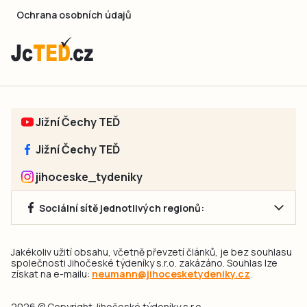
Ochrana osobních údajů
Jižní Čechy TEĎ
Jižní Čechy TEĎ
jihoceske_tydeniky
Sociální sítě jednotlivých regionů:
Jakékoliv užití obsahu, včetně převzetí článků, je bez souhlasu
společnosti Jihočeské týdeníky s.r.o. zakázáno. Souhlas lze
získat na e-mailu:
neumann@jihocesketydeniky.cz
.
2026 © Copyright Jihočeské týdeníky s.r.o.