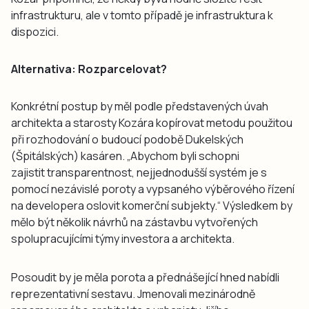
infrastrukturu, ale v tomto případě je infrastruktura k
dispozici.
Alternativa: Rozparcelovat?
Konkrétní postup by měl podle představených úvah
architekta a starosty Kozára kopírovat metodu použitou
při rozhodování o budoucí podobě Dukelských
(Špitálských) kasáren. „Abychom byli schopni
zajistit transparentnost, nejjednodušší systém je s
pomocí nezávislé poroty a vypsaného výběrového řízení
na developera oslovit komerční subjekty.“ Výsledkem by
mělo být několik návrhů na zástavbu vytvořených
spolupracujícími týmy investora a architekta.
Posoudit by je měla porota a přednášející hned nabídli
reprezentativní sestavu. Jmenovali mezinárodně