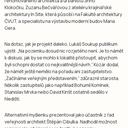
renomovaného architekta a urbanistu Jiřího
Klokočku, Zuzanu Bečvářovou z ateliéru krajinářské
architektury In Site, která působí i na Fakultě architektury
ČVUT, a specialistu na výstavbu moderní budov Maria
Gera.
Na dotaz, jak je projekt daleko, Lukáš Soukup publikum
ujistil: „Na pozemku dosud nic rozjetého není. Je to námět
k diskusi, jak by se mohlo k lokalitě přistoupit, abychom
byli schopni dostat co nejkvalitnější návrh.“ Kozár dodal,
že námět ještě nemělo na pořadu ani zastupitelstvo.
„Začínáme veřejným představením,“ zdůraznil starosta.
Několik zastupitelů jako například Bohumil Komínek,
Stanislav Mrvka nebo David Kinšt ostatně sedělo v
hledišti.
Alternativní myšlenku prezentoval jako účastník z řad
veřejnosti architekt Štěpán Cibulka. Nadhodil možnost