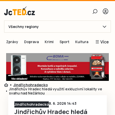
Všechny regiony
E-mail
Více
Zprávy
Doprava
Krimi
Sport
Kultura
Heslo
Blogy
Obnovit heslo
Inspirace
Čtenáři píší
Přihlásit se
Speciální přílohy
Jindřichohradecko
Přihlásit se přes Facebook
Inzerce
Jindřichův Hradec hledá využití exkluzivní lokality ve
svahu nad Nežárkou
Ještě nemám účet, chci se
Registrovat
8. 6. 2026 14:43
Jindřichohradecko
Jindřichův Hradec hledá