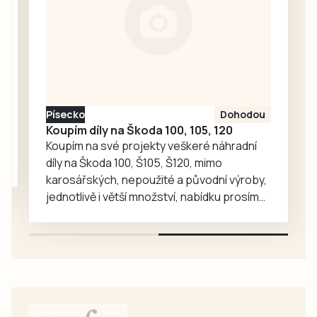
se představili
fotbalisté
Bavorova a
Drahonic, kteří si
nakonec odvezli
turnajové
prvenství.
Písecko
Dohodou
Koupím díly na Škoda 100, 105, 120
Koupím na své projekty veškeré náhradní
díly na Škoda 100, Š105, Š120, mimo
karosářských, nepoužité a původní výroby,
jednotlivě i větší množství, nabídku prosím
pouze na e-mail: svorpi@seznam.cz.