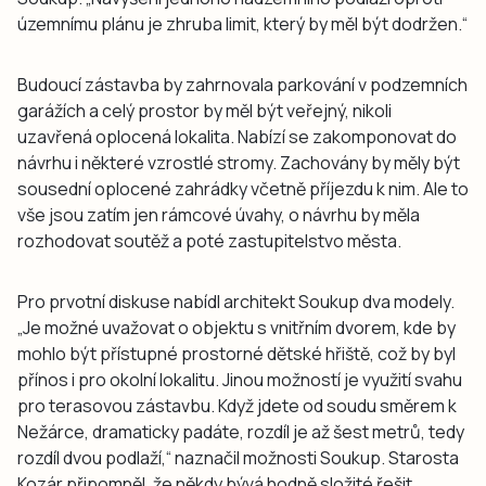
územnímu plánu je zhruba limit, který by měl být dodržen.“
Budoucí zástavba by zahrnovala parkování v podzemních
garážích a celý prostor by měl být veřejný, nikoli
uzavřená oplocená lokalita. Nabízí se zakomponovat do
návrhu i některé vzrostlé stromy. Zachovány by měly být
sousední oplocené zahrádky včetně příjezdu k nim. Ale to
vše jsou zatím jen rámcové úvahy, o návrhu by měla
rozhodovat soutěž a poté zastupitelstvo města.
Pro prvotní diskuse nabídl architekt Soukup dva modely.
„Je možné uvažovat o objektu s vnitřním dvorem, kde by
mohlo být přístupné prostorné dětské hřiště, což by byl
přínos i pro okolní lokalitu. Jinou možností je využití svahu
pro terasovou zástavbu. Když jdete od soudu směrem k
Nežárce, dramaticky padáte, rozdíl je až šest metrů, tedy
rozdíl dvou podlaží,“ naznačil možnosti Soukup. Starosta
Kozár připomněl, že někdy bývá hodně složité řešit