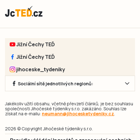
Jižní Čechy TEĎ
Jižní Čechy TEĎ
jihoceske_tydeniky
Sociální sítě jednotlivých regionů:
Jakékoliv užití obsahu, včetně převzetí článků, je bez souhlasu
společnosti Jihočeské týdeníky s.r.o. zakázáno. Souhlas lze
získat na e-mailu:
neumann@jihocesketydeniky.cz
.
2026 © Copyright Jihočeské týdeníky s.r.o.