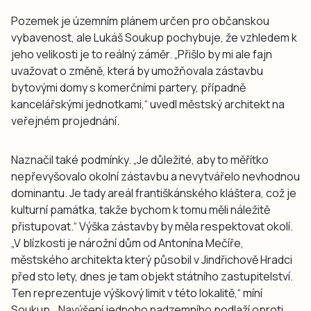
Pozemek je územním plánem určen pro občanskou
vybavenost, ale Lukáš Soukup pochybuje, že vzhledem k
jeho velikosti je to reálný záměr. „Přišlo by mi ale fajn
uvažovat o změně, která by umožňovala zástavbu
bytovými domy s komerčními partery, případně
kancelářskými jednotkami,“ uvedl městský architekt na
veřejném projednání.
Naznačil také podmínky. „Je důležité, aby to měřítko
nepřevyšovalo okolní zástavbu a nevytvářelo nevhodnou
dominantu. Je tady areál františkánského kláštera, což je
kulturní památka, takže bychom k tomu měli náležitě
přistupovat.“ Výška zástavby by měla respektovat okolí.
„V blízkosti je nárožní dům od Antonína Mečíře,
městského architekta který působil v Jindřichově Hradci
před sto lety, dnes je tam objekt státního zastupitelství.
Ten reprezentuje výškový limit v této lokalitě,“ míní
Soukup. „Navýšení jednoho nadzemního podlaží oproti