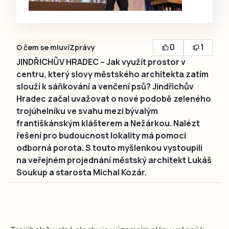
0
1
O čem se mluví
Zprávy
JINDŘICHŮV HRADEC – Jak využít prostor v
centru, který slovy městského architekta zatím
slouží k sáňkování a venčení psů? Jindřichův
Hradec začal uvažovat o nové podobě zeleného
trojúhelníku ve svahu mezi bývalým
františkánským klášterem a Nežárkou. Nalézt
řešení pro budoucnost lokality má pomoci
odborná porota. S touto myšlenkou vystoupili
na veřejném projednání městský architekt Lukáš
Soukup a starosta Michal Kozár.