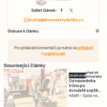
Sdílet článek:
busta@jihocesketydeniky.cz
Diskuse k článku
Pro přidávání komentářů je nutné se
přihlásit
/
registrovat
.
Související články
před 46
Jindřichohradecko
minutami
Od následníka
trůnu po
dvouleté soptíky.
Hasiči v Hamru
HAMR – Spíše než
oslavili 130 let
oslava výročí
místních hasičů se