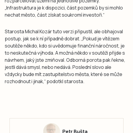
rozparcelovat území na jednotlivé pozemky.
„Infrastruktura je k dispozici, část pozemků by si mohlo
nechat město, část získat soukromí investoři.“
Starosta Michal Kozár tuto verzi připustil, ale obhajoval
postup, jak se k ní případně dobrat. „Pokud je vítězem
soutěže někdo, kdo si uvědomuje finanční náročnost, je
to neskutečná výhoda. A možná někdo v soutěži přijde s
návrhem, jaký jste zmiňoval. Odborná porota pak řekne,
jestli dává smysl, nebo nedává. Poslední slovo ale
vždycky bude mít zastupitelstvo města, které se může
rozhodnout i jinak,“ podotkl starosta.
Petr Bušta