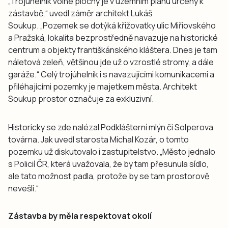
„Trojúhelník volné plochy je v územním plánu určený k
zástavbě,“ uvedl záměr architekt Lukáš
Soukup. „Pozemek se dotýká křižovatky ulic Miřiovského
a Pražská, lokalita bezprostředně navazuje na historické
centrum a objekty františkánského kláštera. Dnes je tam
náletová zeleň, většinou jde už o vzrostlé stromy, a dále
garáže.“ Celý trojúhelník i s navazujícími komunikacemi a
přiléhajícími pozemky je majetkem města. Architekt
Soukup prostor označuje za exkluzivní.
Historicky se zde nalézal Podklášterní mlýn či Solperova
továrna. Jak uvedl starosta Michal Kozár, o tomto
pozemku už diskutovalo i zastupitelstvo. „Město jednalo
s Policií ČR, která uvažovala, že by tam přesunula sídlo,
ale tato možnost padla, protože by se tam prostorově
nevešli.“
Zástavba by měla respektovat okolí