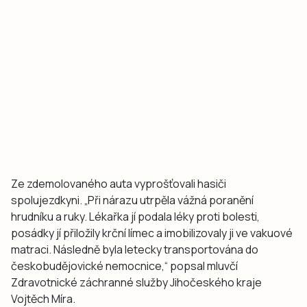
Ze zdemolovaného auta vyprošťovali hasiči
spolujezdkyni. „Při nárazu utrpěla vážná poranění
hrudníku a ruky. Lékařka jí podala léky proti bolesti,
posádky jí přiložily krční límec a imobilizovaly ji ve vakuové
matraci. Následně byla letecky transportována do
českobudějovické nemocnice,“ popsal mluvčí
Zdravotnické záchranné služby Jihočeského kraje
Vojtěch Míra.