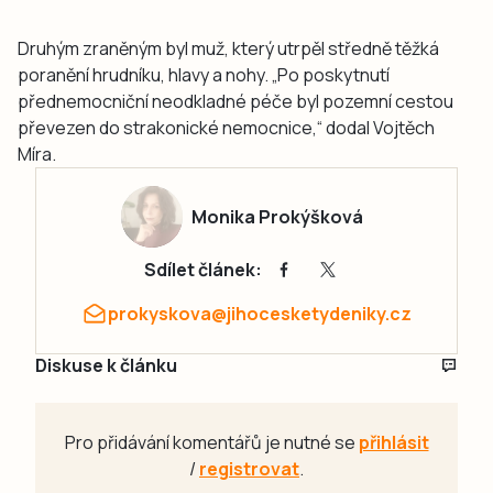
Druhým zraněným byl muž, který utrpěl středně těžká
poranění hrudníku, hlavy a nohy. „Po poskytnutí
přednemocniční neodkladné péče byl pozemní cestou
převezen do strakonické nemocnice,“ dodal Vojtěch
Míra.
Monika Prokýšková
Sdílet článek:
prokyskova@jihocesketydeniky.cz
Diskuse k článku
Pro přidávání komentářů je nutné se
přihlásit
/
registrovat
.