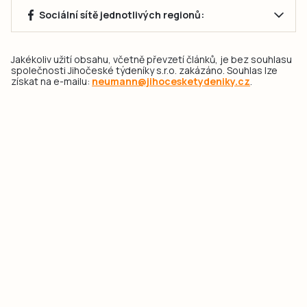
Sociální sítě jednotlivých regionů:
Jakékoliv užití obsahu, včetně převzetí článků, je bez souhlasu
společnosti Jihočeské týdeníky s.r.o. zakázáno. Souhlas lze
získat na e-mailu:
neumann@jihocesketydeniky.cz
.
2026 © Copyright Jihočeské týdeníky s.r.o.
Pravidla vkládání Inzerátů a zpracování osobních
údajů
Pravidla vkládání příspěvků
Hlavním cílem projektu „Nový vizuál webových stránek pro Jihočeské
týdeníky s.r.o." je optimalizace vizuálního stylu stávající značky a
modernizace grafického designu webu
jcted.cz
. Akcentována je funkčnost
uživatelského rozhraní webu, aby se stal moderním a přehledným zdrojem
důležitých a ověřených informací pro veřejnost. Projekt má zvýšit efektivitu a
zabezpečení poskytovaných služeb.