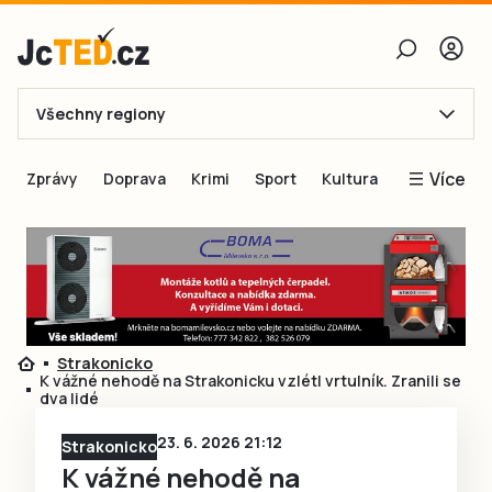
Všechny regiony
E-mail
Více
Zprávy
Doprava
Krimi
Sport
Kultura
Heslo
Blogy
Obnovit heslo
Inspirace
Čtenáři píší
Přihlásit se
Speciální přílohy
Strakonicko
Přihlásit se přes Facebook
Inzerce
K vážné nehodě na Strakonicku vzlétl vrtulník. Zranili se
dva lidé
Ještě nemám účet, chci se
Registrovat
23. 6. 2026 21:12
Strakonicko
K vážné nehodě na