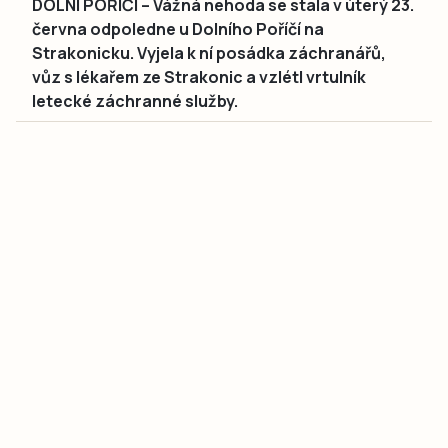
DOLNÍ POŘÍČÍ – Vážná nehoda se stala v úterý 23.
června odpoledne u Dolního Poříčí na
Strakonicku. Vyjela k ní posádka záchranářů,
vůz s lékařem ze Strakonic a vzlétl vrtulník
letecké záchranné služby.