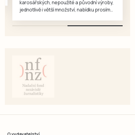
karosářských, nepoužité a původní výroby,
jednotlivě i větší množství, nabídku prosím
pouze na e-mail: svorpi@seznam.cz.
O vydavatelství