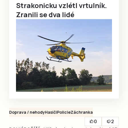
Strakonicku vzlétl vrtulník.
Zranili se dva lidé
Doprava / nehody
Hasiči
Policie
Záchranka
0
2