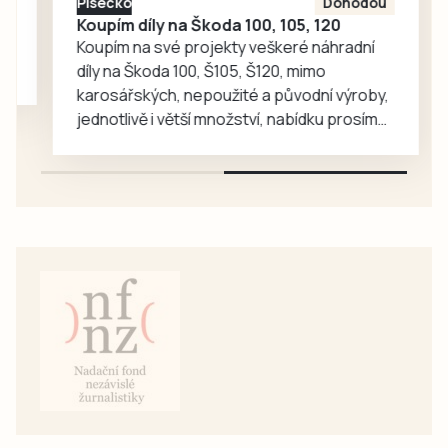
Písecko
Dohodou
více než tři miliony
Koupím díly na Škoda 100, 105, 120
korun.
Koupím na své projekty veškeré náhradní
díly na Škoda 100, Š105, Š120, mimo
karosářských, nepoužité a původní výroby,
jednotlivě i větší množství, nabídku prosím
pouze na e-mail: svorpi@seznam.cz.