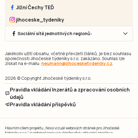
Jižní Čechy TEĎ
jihoceske_tydeniky
Sociální sítě jednotlivých regionů:
Jakékoliv užití obsahu, včetně převzetí článků, je bez souhlasu
společnosti Jihočeské týdeníky s.r.o. zakázáno. Souhlas lze
získat na e-mailu:
neumann@jihocesketydeniky.cz
.
2026 © Copyright Jihočeské týdeníky s.r.o.
Pravidla vkládání Inzerátů a zpracování osobních
údajů
Pravidla vkládání příspěvků
Hlavním cílem projektu „Nový vizuál webových stránek pro Jihočeské
týdeníky s.r.o." je optimalizace vizuálního stylu stávající značky a
modernizace grafického designu webu
jcted.cz
. Akcentována je funkčnost