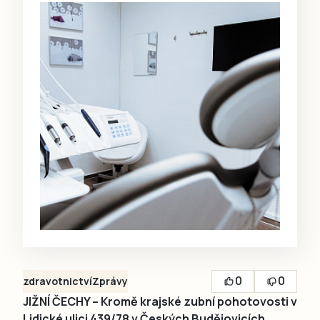
0
0
zdravotnictví
Zprávy
JIŽNÍ ČECHY – Kromě krajské zubní pohotovosti v
Lidické ulici 439/78 v Českých Budějovicích,