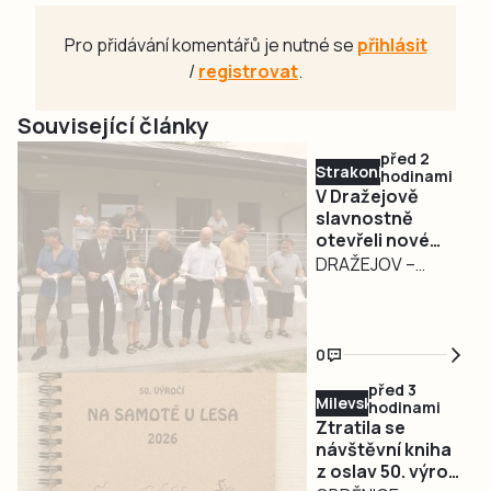
Pro přidávání komentářů je nutné se
přihlásit
/
registrovat
.
Související články
před 2
Strakonicko
hodinami
V Dražejově
slavnostně
otevřeli nové
fotbalové
DRAŽEJOV –
kabiny. Oslavy
Fotbalový areál v
pokračují i v
Dražejově se
sobotu
dočkal významné
0
modernizace. V
před 3
pátek 7. srpna byly
Milevsko
hodinami
za účasti řady
Ztratila se
významných
návštěvní kniha
z oslav 50. výročí
hostů slavnostně