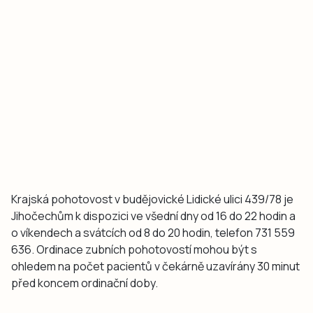
Krajská pohotovost v budějovické Lidické ulici 439/78 je
Jihočechům k dispozici ve všední dny od 16 do 22 hodin a
o víkendech a svátcích od 8 do 20 hodin, telefon 731 559
636. Ordinace zubních pohotovostí mohou být s
ohledem na počet pacientů v čekárně uzavírány 30 minut
před koncem ordinační doby.