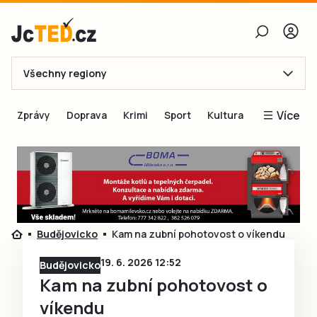
Všechny regiony
E-mail
Více
Zprávy
Doprava
Krimi
Sport
Kultura
Heslo
Blogy
Obnovit heslo
Inspirace
Čtenáři píší
Přihlásit se
Speciální přílohy
Budějovicko
Kam na zubní pohotovost o víkendu
Přihlásit se přes Facebook
Inzerce
19. 6. 2026 12:52
Budějovicko
Ještě nemám účet, chci se
Registrovat
Kam na zubní pohotovost o
víkendu