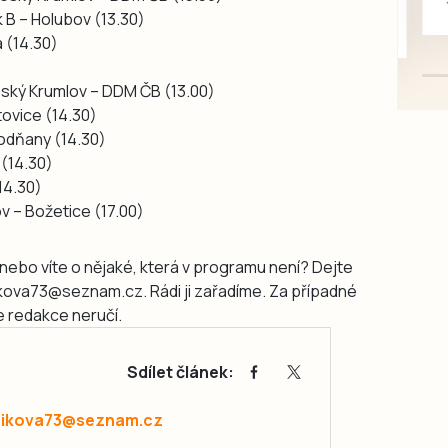
 B – Holubov (13.30)
mazlivé, ihned k odběru.
á (14.30)
Český Krumlov – DDM ČB (13.00)
atovice (14.30)
 Vodňany (14.30)
 (14.30)
14.30)
ov – Božetice (17.00)
nebo víte o nějaké, která v programu není? Dejte
ikova73@seznam.cz. Rádi ji zařadíme. Za případné
 redakce neručí.
Sdílet článek:
zikova73@seznam.cz