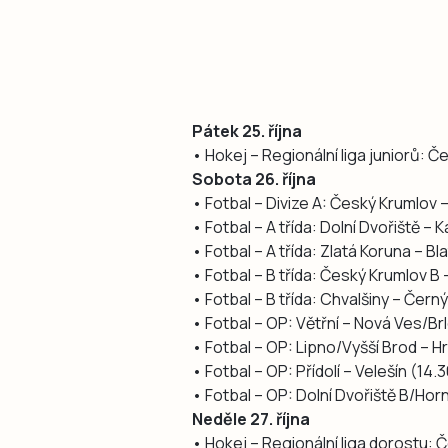
Pátek 25. října
• Hokej – Regionální liga juniorů: 
Sobota 26. října
• Fotbal – Divize A: Český Krumlov –
• Fotbal – A třída: Dolní Dvořiště –
• Fotbal – A třída: Zlatá Koruna – Bl
• Fotbal – B třída: Český Krumlov B 
• Fotbal – B třída: Chvalšiny – Čern
• Fotbal – OP: Větřní – Nová Ves/Br
• Fotbal – OP: Lipno/Vyšší Brod – Hr
• Fotbal – OP: Přídolí – Velešín (14.
• Fotbal – OP: Dolní Dvořiště B/Horn
Neděle 27. října
• Hokej – Regionální liga dorostu: