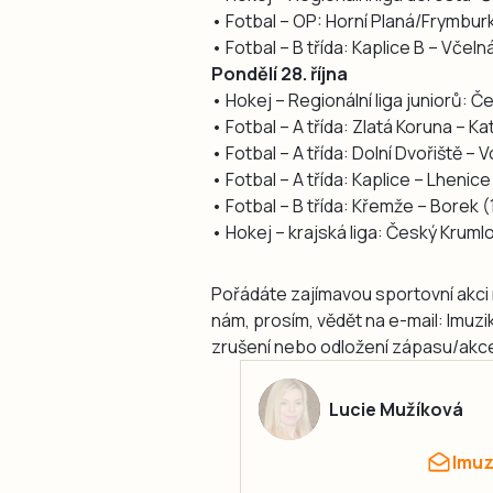
• Fotbal – OP: Horní Planá/Frymburk
• Fotbal – B třída: Kaplice B – Včeln
Pondělí 28. října
• Hokej – Regionální liga juniorů: 
• Fotbal – A třída: Zlatá Koruna – K
• Fotbal – A třída: Dolní Dvořiště –
• Fotbal – A třída: Kaplice – Lhenice
• Fotbal – B třída: Křemže – Borek (
• Hokej – krajská liga: Český Kruml
Pořádáte zajímavou sportovní akci 
nám, prosím, vědět na e-mail: lmuz
zrušení nebo odložení zápasu/akce
Lucie Mužíková
lmu