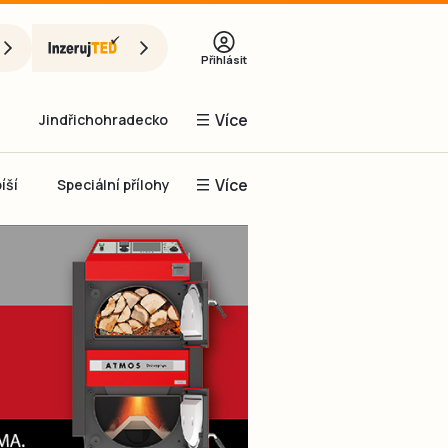
Přihlásit
Více
Jindřichohradecko
Více
íší
Speciální přílohy
Prachaticko
Inzerce
Obnovit heslo
řihlásit se
it se přes Facebook
čet, chci se
Registrovat