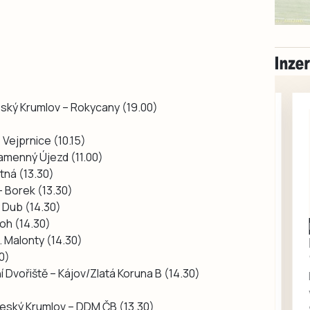
Český Krumlov – Rokycany (19.00)
 Vejprnice (10.15)
 Kamenný Újezd (11.00)
atná (13.30)
– Borek (13.30)
ý Dub (14.30)
loh (14.30)
Milevsko
. Malonty (14.30)
Zdarma / za odvoz
30)
Daruji do dobrých
í Dvořiště – Kájov/Zlatá Koruna B (14.30)
rukou kotě
Daruji do dobrých rukou
 Český Krumlov – DDM ČB (13.30)
kotě-kočka, odčervené,