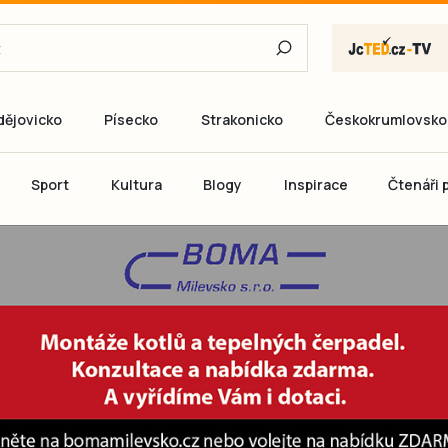
dějovicko
Písecko
Strakonicko
Českokrumlovsko
E-mail
Sport
Kultura
Blogy
Inspirace
Čtenáři p
Heslo
P
Přihlás
Ještě nemám ú