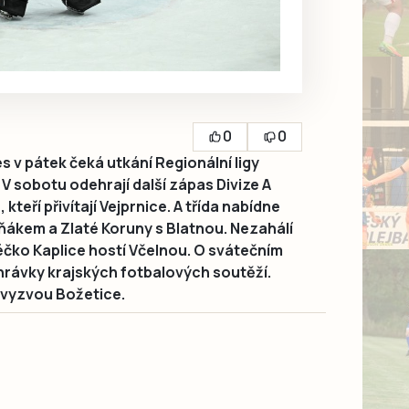
0
0
 pátek čeká utkání Regionální ligy
V sobotu odehrají další zápas Divize A
teří přivítají Vejprnice. A třída nabídne
ňákem a Zlaté Koruny s Blatnou. Nezahálí
béčko Kaplice hostí Včelnou. O svátečním
hrávky krajských fotbalových soutěží.
 vyzvou Božetice.