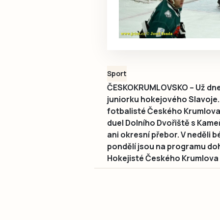
Sport
ČESKOKRUMLOVSKO – Už dnes v
juniorku hokejového Slavoje. 
fotbalisté Českého Krumlova, k
duel Dolního Dvořiště s Kame
ani okresní přebor. V neděli 
pondělí jsou na programu do
Hokejisté Českého Krumlova