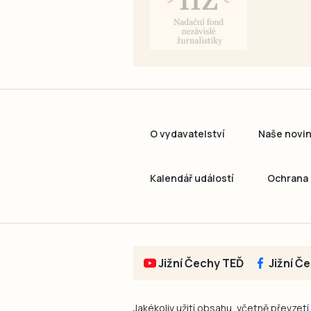
O vydavatelství
Naše novi
Kalendář událostí
Ochrana 
Jižní Čechy TEĎ
Jižní Č
Jakékoliv užití obsahu, včetně převzetí