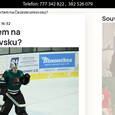
ortem na Českokrumlovsku?
Souv
 16:32
em na
vsku?