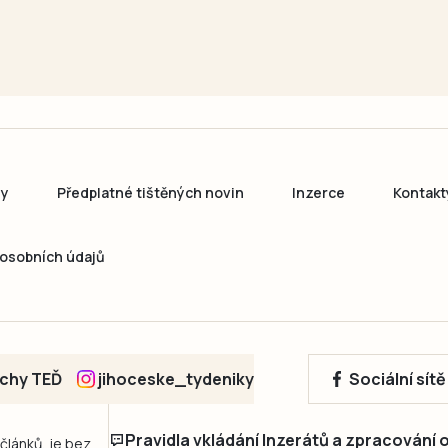
ny
Předplatné tištěných novin
Inzerce
Kontakt
osobních údajů
echy TEĎ
jihoceske_tydeniky
Sociální sít
Pravidla vkládání Inzerátů a zpracování
 článků, je bez