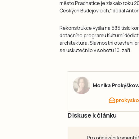
město Prachatice je získalo roku 2
Českých Budějovicích,“ dodal Anton
Rekonstrukce vyšla na 585 tisíc koru
dotačního programu Kulturní dědictv
architektura. Slavnostní otevření 
se uskutečnilo v sobotu 10. září.
Monika Prokýškov
prokysko
Diskuse k článku
Pro přidávání komentář