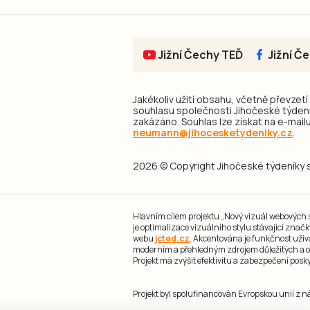
Jižní Čechy TEĎ
Jižní Č
Jakékoliv užití obsahu, včetně převzetí
souhlasu společnosti Jihočeské týdeník
zakázáno. Souhlas lze získat na e-mailu
neumann@jihocesketydeniky.cz
.
2026 © Copyright Jihočeské týdeníky s.
Hlavním cílem projektu „Nový vizuál webových st
je optimalizace vizuálního stylu stávající zna
webu
jcted.cz
. Akcentována je funkčnost uživ
moderním a přehledným zdrojem důležitých a ov
Projekt má zvýšit efektivitu a zabezpečení pos
Projekt byl spolufinancován Evropskou unií z 