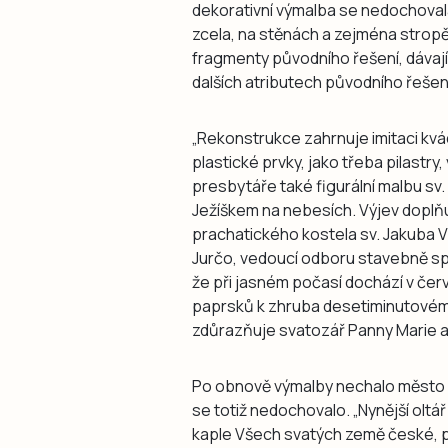
dekorativní výmalba se nedochovala
zcela, na stěnách a zejména stropě
fragmenty původního řešení, dávají
dalších atributech původního řešen
„Rekonstrukce zahrnuje imitaci kvádr
plastické prvky, jako třeba pilastr
presbytáře také figurální malbu sv.
Ježíškem na nebesích. Výjev doplňu
prachatického kostela sv. Jakuba V
Jurčo, vedoucí odboru stavebně spr
že při jasném počasí dochází v čer
paprsků k zhruba desetiminutovému
zdůrazňuje svatozář Panny Marie a s
Po obnově výmalby nechalo město d
se totiž nedochovalo. „Nynější olt
kaple Všech svatých země české, p