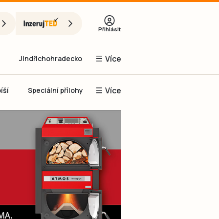
Přihlásit
Více
Jindřichohradecko
Více
íší
Speciální přílohy
Prachaticko
Inzerce
Obnovit heslo
řihlásit se
it se přes Facebook
čet, chci se
Registrovat