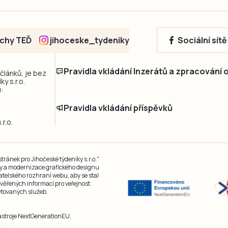
echy TEĎ
jihoceske_tydeniky
Sociální sít
Pravidla vkládání Inzerátů a zpracování
 článků, je bez
y s.r.o.
:
Pravidla vkládání příspěvků
r.o.
ránek pro Jihočeské týdeníky s.r.o."
čky a modernizace grafického designu
atelského rozhraní webu, aby se stal
ěřených informací pro veřejnost.
kytovaných služeb.
nástroje NextGenerationEU.