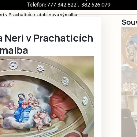
 Neri v Prachaticích zdobí nová výmalba
Souv
pa Neri v Prachaticích
ýmalba