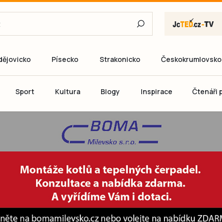
dějovicko
Písecko
Strakonicko
Českokrumlovsko
E-mail
Sport
Kultura
Blogy
Inspirace
Čtenáři p
Heslo
P
Přihlás
Ještě nemám ú