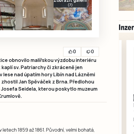
Zobrazit galerii
(7)
0
0
ce obnovilo malířskou výzdobu interiéru
ž kaplí sv. Patriarchy či zkráceně jen
 v lese nad úpatím hory Libín nad Lázněmi
 zhostil Jan Spěváček z Brna. Předlohou
e Josefa Seidela, kterou poskytlo muzeum
Krumlově.
Milevsko
Zdarma / za odvoz
Daruji do dobrých
rukou kotě
Daruji do dobrých rukou
 v letech 1859 až 1861. Původní, velmi bohatá,
kotě-kočka, odčervené,