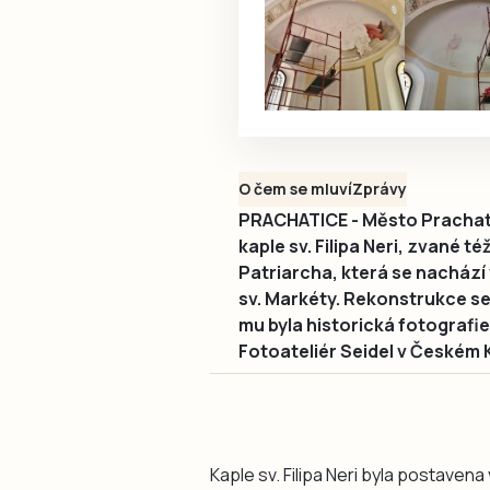
O čem se mluví
Zprávy
PRACHATICE - Město Prachati
kaple sv. Filipa Neri, zvané té
Patriarcha, která se nachází
sv. Markéty. Rekonstrukce se
mu byla historická fotografi
Fotoateliér Seidel v Českém 
Kaple sv. Filipa Neri byla postavena