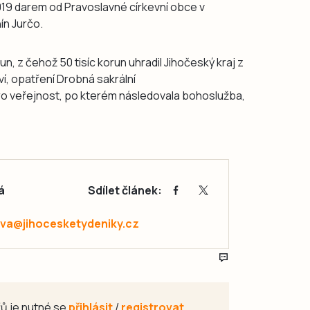
019 darem od Pravoslavné církevní obce v
ín Jurčo.
n, z čehož 50 tisíc korun uhradil Jihočeský kraj z
í, opatření Drobná sakrální
pro veřejnost, po kterém následovala bohoslužba,
á
Sdílet článek:
va@jihocesketydeniky.cz
ů je nutné se
přihlásit
/
registrovat
.