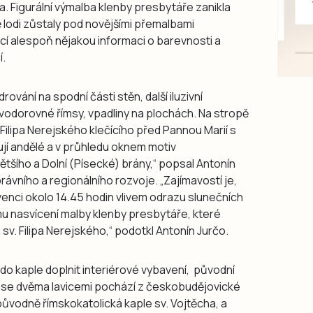
. Figurální výmalba klenby presbytáře zanikla
mazlivé, ihned k odběru.
 lodi zůstaly pod novějšími přemalbami
cí alespoň nějakou informaci o barevnosti a
í.
ování na spodní části stěn, další iluzivní
y, vodorovné římsy, vpadliny na plochách. Na stropě
 Filipa Nerejského klečícího před Pannou Marií s
jí andělé a v průhledu oknem motiv
ětšího a Dolní (Písecké) brány,“ popsal Antonín
ávního a regionálního rozvoje. „Zajímavostí je,
venci okolo 14.45 hodin vlivem odrazu slunečních
 nasvícení malby klenby presbytáře, které
v. Filipa Nerejského,“ podotkl Antonín Jurčo.
o kaple doplnit interiérové vybavení, původní
ář se dvěma lavicemi pochází z českobudějovické
ůvodně římskokatolická kaple sv. Vojtěcha, a