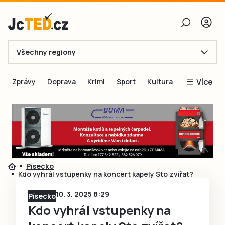
Všechny regiony
E-mail
Více
Zprávy
Doprava
Krimi
Sport
Kultura
Heslo
Blogy
Obnovit heslo
Inspirace
Čtenáři píší
Přihlásit se
Speciální přílohy
Písecko
Přihlásit se přes Facebook
Inzerce
Kdo vyhrál vstupenky na koncert kapely Sto zvířat?
Ještě nemám účet, chci se
Registrovat
10. 3. 2025 8:29
Písecko
Kdo vyhrál vstupenky na