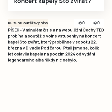
koncert kapely Sto zvířat?
0
0
Kultura
Soutěže
Zprávy
PÍSEK - V minulém čísle a na webu Jižní Čechy TEĎ
probíhala soutěž o volné vstupenky na koncert
kapel Sto zvířat, který proběhne v sobotu 22.
března v Divadle Pod čarou. Ptali jsme se, kolik
let oslavila kapela na podzim 2024 od vydání
legendárního alba Nikdy nic nebylo.