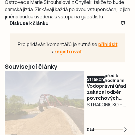
Ostrovec a Marie Strouhalová z Chyšek, takže to bude
dámská jízda. Získávají každá po dvou vstupenkách, jejich
jména budou uvedena u vstupu na guestlistu.
Diskuse k článku
Pro přidávání komentářů je nutné se
přihlásit
/
registrovat
.
Související články
před 4
Strakonicko
hodinami
Vodoprávní úřad
zakázal odběr
povrchových
vod na
STRAKONICKO – V
Strakonicku
reakci na
současné
hydrologické
0
podmínky vydal