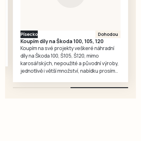
Friebová
odpověděla.
Písecko
Dohodou
Koupím díly na Škoda 100, 105, 120
Koupím na své projekty veškeré náhradní
díly na Škoda 100, Š105, Š120, mimo
karosářských, nepoužité a původní výroby,
jednotlivě i větší množství, nabídku prosím
pouze na e-mail: svorpi@seznam.cz.