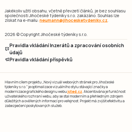
Jakékoliv užití obsahu, včetně převzetí článků, je bez souhlasu
společnosti Jihočeské týdeníky s.r.o. zakázáno. Souhlas lze
získat na e-mailu:
neumann@jihocesketydeniky.cz
.
2026 © Copyright Jihočeské týdeníky s.r.o.
Pravidla vkládání Inzerátů a zpracování osobních
údajů
Pravidla vkládání příspěvků
Hlavním cílem projektu „Nový vizuál webových stránek pro Jihočeské
týdeníky s.r.o." je optimalizace vizuálního stylu stávající značky a
modernizace grafického designu webu
jcted.cz
. Akcentována je funkčnost
uživatelského rozhraní webu, aby se stal moderním a přehledným zdrojem
důležitých a ověřených informací pro veřejnost. Projekt má zvýšit efektivitu a
zabezpečení poskytovaných služeb.
Projekt byl spolufinancován Evropskou unií z nástroje NextGenerationEU.