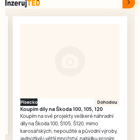
Prachatice ode
hradišťském
dneška hostí jak
motodromu
nejlepší terénní
pojede cyklistický
triatlonisty světa,
závod Galaxy
tak stovky
CykloŠvec
amatérů a
kritérium Hradiště
sportovních
2026. Příprava…
nadšenců v rámci
závodu XTERRA
Czech 2026. Vše
vypukne v pátek 7.
srpna na Velkém
náměstí v
Písecko
Dohodou
Prachaticích.
Koupím díly na Škoda 100, 105, 120
Koupím na své projekty veškeré náhradní
díly na Škoda 100, Š105, Š120, mimo
karosářských, nepoužité a původní výroby,
jednotlivě i větší množství, nabídku prosím