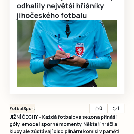
odhalily největší hříšníky
jihočeského fotbalu
0
1
Fotbal
Sport
JIŽNÍ ČECHY – Každá fotbalová sezona přináší
góly, emoce i sporné momenty. Někteří hráči a
kluby ale zůstávají disciplinární komisi v paměti