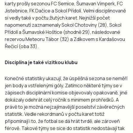
karty prošly sezonou FC Semice, Šumavan Vimperk, FC
Jistebnice, FK Dačice a Sokol Přídolí. Velmi disciplinovaně
si vedly také v počtu žlutých karet. Nejnižší počet
napomenutí zaznamenaly Sokol Chotoviny (28), Sokol
Přídolí a Šumavské Hoštice (shodně 29), následované
rezervou Meteoru Tábor (32) a Zdíkovem s Kardašovou
Řečicí (oba 33).
Disciplína je také vizitkou klubu
Konečné statistiky ukazují, že úspěšná sezona se neměří
jen body a vstřelenými góly. Zatímco některé týmy se v
zápisech disciplinární komise objevovaly opakovaně, jiné
dokázaly odehrát celý ročník s minimem prohřešků. A
právě to je možná nejzajímavější poselství závěrečných
statistik. Vedle rekordmanů v počtu karet totiž
připomínají i to, že fotbal se dá hrát tvrdě, ale zároveň
férově. Takové týmy se sice do statistik nedostávají tak