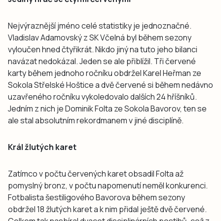
Nejvýraznější jméno celé statistiky je jednoznačné.
Vladislav Adamovský z SK Včelná byl během sezony
vyloučen hned čtyřikrát. Nikdo jiný na tuto jeho bilanci
navázat nedokázal. Jeden se ale přiblížil. Tři červené
karty během jednoho ročníku obdržel Karel Heřman ze
Sokola Střelské Hoštice a dvě červené si během nedávno
uzavřeného ročníku vykoledovalo dalších 24 hříšníků.
Jedním z nich je Dominik Folta ze Sokola Bavorov, ten se
ale stal absolutním rekordmanem v jiné disciplíně.
Král žlutých karet
Zatímco v počtu červených karet obsadil Folta až
pomyslný bronz, v počtu napomenutí neměl konkurenci.
Fotbalista šestiligového Bavorova během sezony
obdržel 18 žlutých karet a k nim přidal ještě dvě červené.
Celkem tak nasbíral dvacet disciplinárních postihů, což z