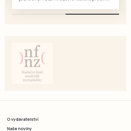
pouze na e-mail: svorpi@seznam.cz.
O vydavatelství
Naše noviny