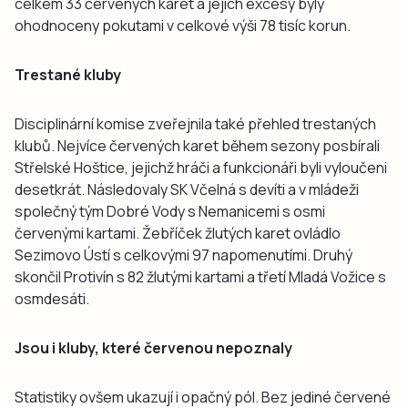
celkem 33 červených karet a jejich excesy byly
ohodnoceny pokutami v celkové výši 78 tisíc korun.
Trestané kluby
Disciplinární komise zveřejnila také přehled trestaných
klubů. Nejvíce červených karet během sezony posbírali
Střelské Hoštice, jejichž hráči a funkcionáři byli vyloučeni
desetkrát. Následovaly SK Včelná s devíti a v mládeži
společný tým Dobré Vody s Nemanicemi s osmi
červenými kartami. Žebříček žlutých karet ovládlo
Sezimovo Ústí s celkovými 97 napomenutími. Druhý
skončil Protivín s 82 žlutými kartami a třetí Mladá Vožice s
osmdesáti.
Jsou i kluby, které červenou nepoznaly
Statistiky ovšem ukazují i opačný pól. Bez jediné červené