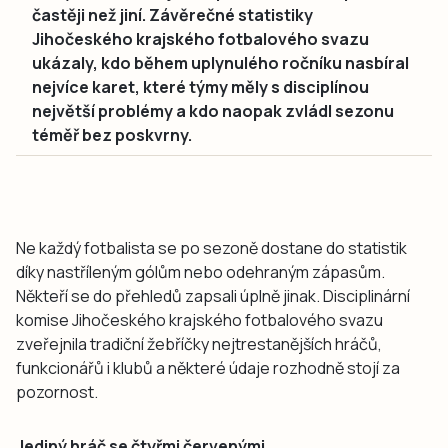
častěji než jiní. Závěrečné statistiky
Jihočeského krajského fotbalového svazu
ukázaly, kdo během uplynulého ročníku nasbíral
nejvíce karet, které týmy měly s disciplínou
největší problémy a kdo naopak zvládl sezonu
téměř bez poskvrny.
Ne každý fotbalista se po sezoně dostane do statistik
díky nastříleným gólům nebo odehraným zápasům.
Někteří se do přehledů zapsali úplně jinak. Disciplinární
komise Jihočeského krajského fotbalového svazu
zveřejnila tradiční žebříčky nejtrestanějších hráčů,
funkcionářů i klubů a některé údaje rozhodně stojí za
pozornost.
Jediný hráč se čtyřmi červenými