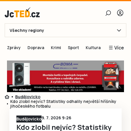
Všechny regiony
E-mail
Více
Zprávy
Doprava
Krimi
Sport
Kultura
Heslo
Blogy
Obnovit heslo
Inspirace
Čtenáři píší
Přihlásit se
Speciální přílohy
Budějovicko
Přihlásit se přes Facebook
Inzerce
Kdo zlobil nejvíc? Statistiky odhalily největší hříšníky
jihočeského fotbalu
Ještě nemám účet, chci se
Registrovat
9. 7. 2026 9:26
Budějovicko
Kdo zlobil nejvíc? Statistiky