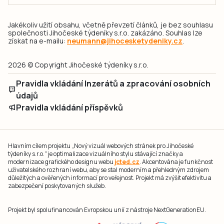
Jakékoliv užití obsahu, včetně převzetí článků, je bez souhlasu
společnosti Jihočeské týdeníky s.r.o. zakázáno. Souhlas lze
získat na e-mailu:
neumann@jihocesketydeniky.cz
.
2026 © Copyright Jihočeské týdeníky s.r.o.
Pravidla vkládání Inzerátů a zpracování osobních
údajů
Pravidla vkládání příspěvků
Hlavním cílem projektu „Nový vizuál webových stránek pro Jihočeské
týdeníky s.r.o." je optimalizace vizuálního stylu stávající značky a
modernizace grafického designu webu
jcted.cz
. Akcentována je funkčnost
uživatelského rozhraní webu, aby se stal moderním a přehledným zdrojem
důležitých a ověřených informací pro veřejnost. Projekt má zvýšit efektivitu a
zabezpečení poskytovaných služeb.
Projekt byl spolufinancován Evropskou unií z nástroje NextGenerationEU.