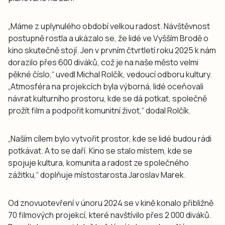
„Máme z uplynulého období velkou radost. Návštěvnost
postupně rostla a ukázalo se, že lidé ve Vyšším Brodě o
kino skutečně stojí. Jen v prvním čtvrtletí roku 2025 k nám
dorazilo přes 600 diváků, což je na naše město velmi
pěkné číslo,“ uvedl Michal Rolčík, vedoucí odboru kultury.
„Atmosféra na projekcích byla výborná, lidé oceňovali
návrat kulturního prostoru, kde se dá potkat, společně
prožít film a podpořit komunitní život,“ dodal Rolčík.
„Naším cílem bylo vytvořit prostor, kde se lidé budou rádi
potkávat. A to se daří. Kino se stalo místem, kde se
spojuje kultura, komunita a radost ze společného
zážitku,“ doplňuje místostarosta Jaroslav Marek.
Od znovuotevření v únoru 2024 se v kině konalo přibližně
70 filmových projekcí, které navštívilo přes 2 000 diváků.