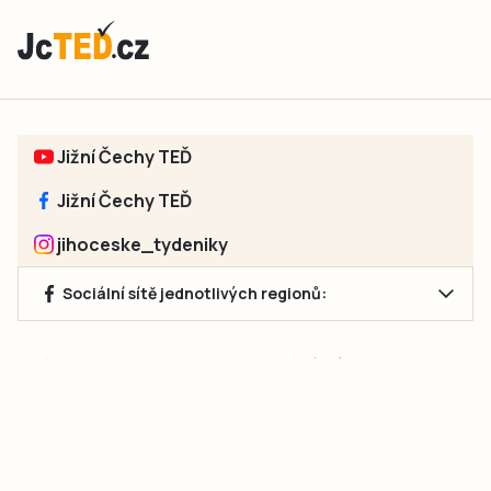
Jižní Čechy TEĎ
Jižní Čechy TEĎ
jihoceske_tydeniky
Sociální sítě jednotlivých regionů:
Jakékoliv užití obsahu, včetně převzetí článků, je bez souhlasu
společnosti Jihočeské týdeníky s.r.o. zakázáno. Souhlas lze
získat na e-mailu:
neumann@jihocesketydeniky.cz
.
2026 © Copyright Jihočeské týdeníky s.r.o.