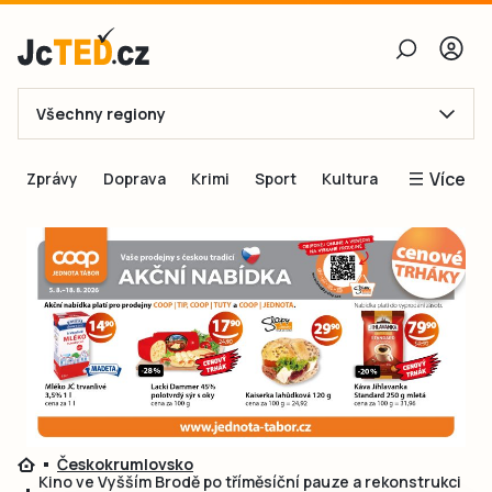
Všechny regiony
E-mail
Více
Zprávy
Doprava
Krimi
Sport
Kultura
Heslo
Blogy
Obnovit heslo
Inspirace
Čtenáři píší
Přihlásit se
Speciální přílohy
Přihlásit se přes Facebook
Inzerce
Ještě nemám účet, chci se
Registrovat
Českokrumlovsko
Kino ve Vyšším Brodě po tříměsíční pauze a rekonstrukci