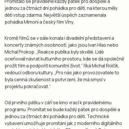
Promítalo se pravidelně každý pátek pro dospělé a
jednou za čtrnáct dní pohádka pro děti, na kterou měly
děti vstup zdarma. Největší úspěch zaznamenala
pohádka Mimoni a český film Vlny.
Kromě filmů se v sále konala i divadelní představení a
koncerty známých osobností, jako jsou Ivan Hlas nebo
Michal Prokop. „Reakce publika byly skvělé. Lidé
oceňovali návrat kulturního prostoru, kde se dá společně
prožít film a podpořit komunitní život,“ říká Michal Rolčík,
vedoucí odboru kultury. „Pro nás jako provozovatele to
byla cenná zkušenost a potvrzení, že má smysl v
projektu pokračovat.“
Od prvního pátku v září se kino vrací k pravidelnému
programu. Promítat se bude každý pátek pro dospělé a
jednou za čtrnáct dní pohádka pro děti. Technické
vybavení umožňuje promítání jak z moderního digitálního