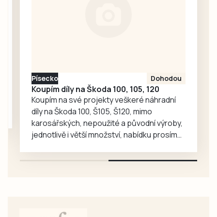
táborské
zoologické
zahradě velký
ohlas. Zájem o
medvědy baribaly
vzrostl. Zoo se
proto rozhodla, že
Písecko
Dohodou
je zájemcům
Koupím díly na Škoda 100, 105, 120
představí
Koupím na své projekty veškeré náhradní
mnohem…
díly na Škoda 100, Š105, Š120, mimo
karosářských, nepoužité a původní výroby,
jednotlivě i větší množství, nabídku prosím
pouze na e-mail: svorpi@seznam.cz.