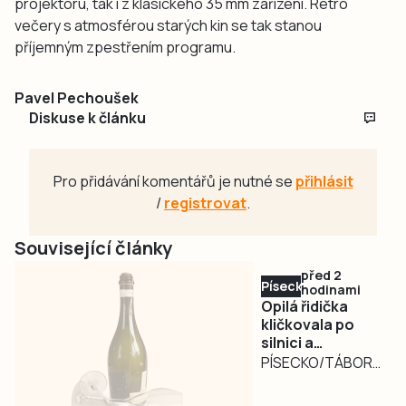
projektoru, tak i z klasického 35 mm zařízení. Retro
večery s atmosférou starých kin se tak stanou
příjemným zpestřením programu.
Pavel Pechoušek
Diskuse k článku
Pro přidávání komentářů je nutné se
přihlásit
/
registrovat
.
Související články
před 2
Písecko
hodinami
Opilá řidička
kličkovala po
silnici a
ohrožovala
PÍSECKO/TÁBORSKO
ostatní.
– Nebezpečně
Nadýchala téměř