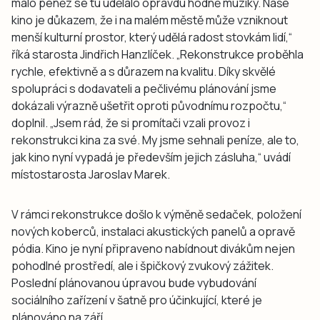
málo peněz se tu udělalo opravdu hodně muziky. Naše
kino je důkazem, že i na malém městě může vzniknout
menší kulturní prostor, který udělá radost stovkám lidí,“
říká starosta Jindřich Hanzlíček. „Rekonstrukce proběhla
rychle, efektivně a s důrazem na kvalitu. Díky skvělé
spolupráci s dodavateli a pečlivému plánování jsme
dokázali výrazně ušetřit oproti původnímu rozpočtu,“
doplnil. „Jsem rád, že si promítači vzali provoz i
rekonstrukci kina za své. My jsme sehnali peníze, ale to,
jak kino nyní vypadá je především jejich zásluha,“ uvádí
místostarosta Jaroslav Marek.
V rámci rekonstrukce došlo k výměně sedaček, položení
nových koberců, instalaci akustických panelů a opravě
pódia. Kino je nyní připraveno nabídnout divákům nejen
pohodlné prostředí, ale i špičkový zvukový zážitek.
Poslední plánovanou úpravou bude vybudování
sociálního zařízení v šatně pro účinkující, které je
plánováno na září.