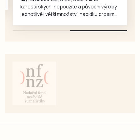
karosářských, nepoužité a původní výroby,
jednotlivě i větší množství, nabídku prosím
pouze na e-mail: svorpi@seznam.cz.