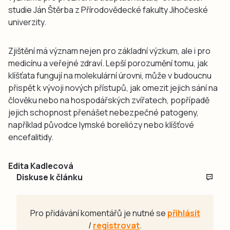
studie Ján Štěrba z Přírodovědecké fakulty Jihočeské
univerzity.
Zjištění má význam nejen pro základní výzkum, ale i pro
medicínu a veřejné zdraví. Lepší porozumění tomu, jak
klíšťata fungují na molekulární úrovni, může v budoucnu
přispět k vývoji nových přístupů, jak omezit jejich sání na
člověku nebo na hospodářských zvířatech, popřípadě
jejich schopnost přenášet nebezpečné patogeny,
například původce lymské boreliózy nebo klíšťové
encefalitidy.
Edita Kadlecová
Diskuse k článku
Pro přidávání komentářů je nutné se
přihlásit
/
registrovat
.