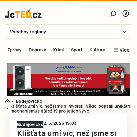
Všechny regiony
E-mail
Více
Zprávy
Doprava
Krimi
Sport
Kultura
Heslo
Blogy
Obnovit heslo
Inspirace
Čtenáři píší
Přihlásit se
Speciální přílohy
Budějovicko
Přihlásit se přes Facebook
Inzerce
Klíšťata umí víc, než jsme si mysleli: Vědci popsali unikátní
mechanismus důležitý pro jejich vývoj
Ještě nemám účet, chci se
Registrovat
2. 6. 2026 19:03
Budějovicko
Klíšťata umí víc, než jsme si