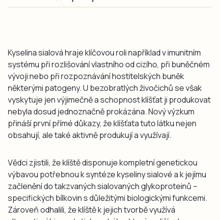
Kyselina sialová hraje klíčovou roli například v imunitním
systému při rozlišování vlastního od cizího, při buněčném
vývoji nebo při rozpoznávání hostitelských buněk
některými patogeny. U bezobratlých živočichů se však
vyskytuje jen výjimečně a schopnost klíšťat ji produkovat
nebyla dosud jednoznačně prokázána. Nový výzkum
přináší první přímé důkazy, že klíšťata tuto látku nejen
obsahují, ale také aktivně produkují a využívají.
Vědci zjistili, že klíště disponuje kompletní genetickou
výbavou potřebnou k syntéze kyseliny sialové a k jejímu
začlenění do takzvaných sialovaných glykoproteinů –
specifických bílkovin s důležitými biologickými funkcemi.
Zároveň odhalili, že klíště k jejich tvorbě využívá