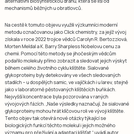
alternativní biosyntetickou dráhu, která se liší od
mechanismů běžných u obratlovců.
Na cestě k tomuto objevu využili výzkumníci moderní
metodu označovanou jako Click chemistry, za jejíž vývoj
získala v roce 2022 trojice vědců Carolyn R. Bertozziová,
Morten Meldal a K. Barry Sharpless Nobelovu cenu za
chemii. Pomocí této metody se jihočeským vědcům
podařilo molekuly přímo zobrazit a sledovat jejich výskyt
během celého životního cyklu klíštěte. Sialované
glykoproteiny byly detekovány ve všech sledovaných
stadiích – u dospělých samic, ve vajíčkách i u larev, stejně
jako v laboratorně pěstovaných klíštěcích buňkách.
Nejvyšší koncentrace byla pozorována v raných
vývojových fázích. „Naše výsledky naznačují, že sialované
glykoproteiny mohou hrát klíčovou roli ve vývoji klíštěte.
Tento objev tak otevírá nové otázky týkající se
biologických funkcí těchto molekul i jejich možného
významu pro přežívání a adaptaci klíšťat,“ uvádí autor