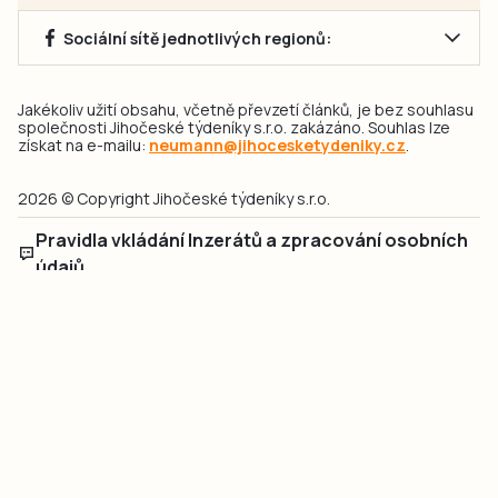
Sociální sítě jednotlivých regionů:
Jakékoliv užití obsahu, včetně převzetí článků, je bez souhlasu
společnosti Jihočeské týdeníky s.r.o. zakázáno. Souhlas lze
získat na e-mailu:
neumann@jihocesketydeniky.cz
.
2026 © Copyright Jihočeské týdeníky s.r.o.
Pravidla vkládání Inzerátů a zpracování osobních
údajů
Pravidla vkládání příspěvků
Hlavním cílem projektu „Nový vizuál webových stránek pro Jihočeské
týdeníky s.r.o." je optimalizace vizuálního stylu stávající značky a
modernizace grafického designu webu
jcted.cz
. Akcentována je funkčnost
uživatelského rozhraní webu, aby se stal moderním a přehledným zdrojem
důležitých a ověřených informací pro veřejnost. Projekt má zvýšit efektivitu a
zabezpečení poskytovaných služeb.