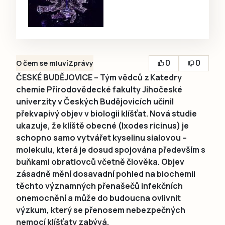
0
0
O čem se mluví
Zprávy
ČESKÉ BUDĚJOVICE – Tým vědců z Katedry
chemie Přírodovědecké fakulty Jihočeské
univerzity v Českých Budějovicích učinil
překvapivý objev v biologii klíšťat. Nová studie
ukazuje, že klíště obecné (Ixodes ricinus) je
schopno samo vytvářet kyselinu sialovou –
molekulu, která je dosud spojována především s
buňkami obratlovců včetně člověka. Objev
zásadně mění dosavadní pohled na biochemii
těchto významných přenašečů infekčních
onemocnění a může do budoucna ovlivnit
výzkum, který se přenosem nebezpečných
nemocí klíšťaty zabývá.