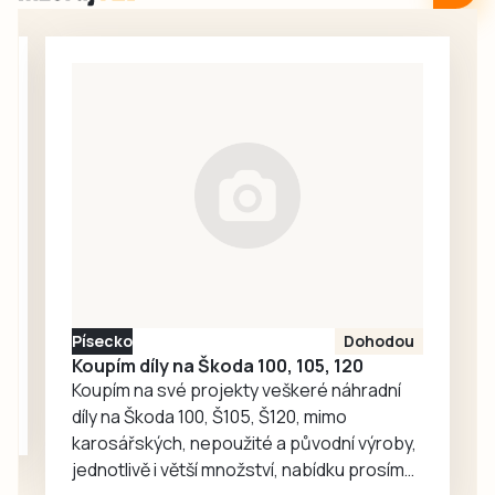
Obděnicích na
účinností od 8.
Petrovicku ze
srpna informovala
soboty 1. srpna.
tisková mluvčí
Ze stolku ve VIP
města Markéta
stánku, kam měli
Bučoková.
přístup jen hosté
a organizátoři,
zmizela návštěvní
kniha, do níž po
celý den
zapisovali své
vzkazy a kresby
účastníci pochodu
Písecko
Dohodou
i…
Koupím díly na Škoda 100, 105, 120
Koupím na své projekty veškeré náhradní
díly na Škoda 100, Š105, Š120, mimo
karosářských, nepoužité a původní výroby,
jednotlivě i větší množství, nabídku prosím