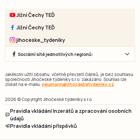
Jižní Čechy TEĎ
Jižní Čechy TEĎ
jihoceske_tydeniky
Sociální sítě jednotlivých regionů:
Jakékoliv užití obsahu, včetně převzetí článků, je bez souhlasu
společnosti Jihočeské týdeníky s.r.o. zakázáno. Souhlas lze
získat na e-mailu:
neumann@jihocesketydeniky.cz
.
2026 © Copyright Jihočeské týdeníky s.r.o.
Pravidla vkládání Inzerátů a zpracování osobních
údajů
Pravidla vkládání příspěvků