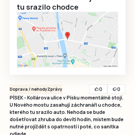
tu srazilo chodce
0
0
Doprava / nehody
Zprávy
PÍSEK - Kollárova ulice v Písku momentálně stojí.
U Nového mostu zasahují záchranáři u chodce,
kterého tu srazilo auto. Nehoda se bude
došetřovat zhruba do devíti hodin, místem bude
nutné projíždět s opatrností i poté, co sanitka
odjede.