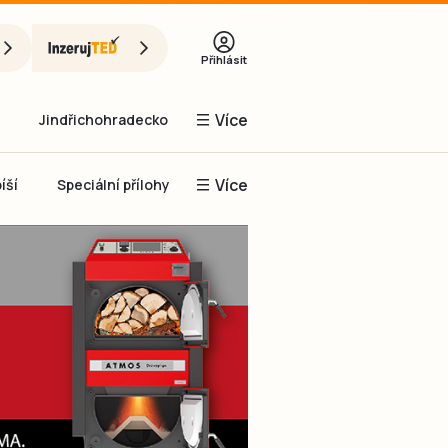
Přihlásit
Více
Jindřichohradecko
Více
íší
Speciální přílohy
Prachaticko
Inzerce
Obnovit heslo
řihlásit se
it se přes Facebook
čet, chci se
Registrovat