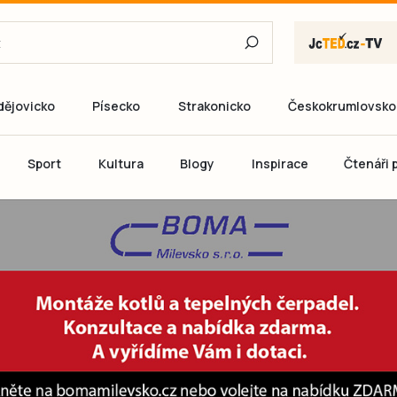
dějovicko
Písecko
Strakonicko
Českokrumlovsko
E-mail
Sport
Kultura
Blogy
Inspirace
Čtenáři p
Heslo
P
Přihlás
Ještě nemám ú