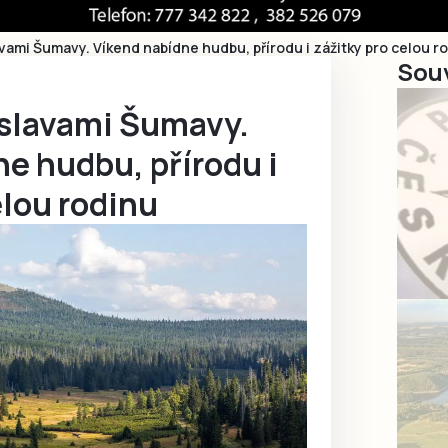
avami Šumavy. Víkend nabídne hudbu, přírodu i zážitky pro celou r
Souv
oslavami Šumavy.
e hudbu, přírodu i
elou rodinu