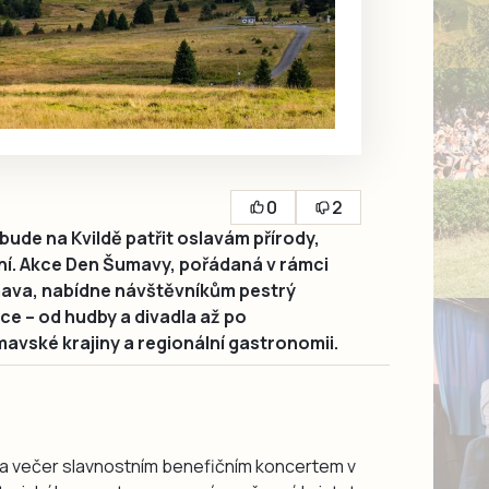
0
2
bude na Kvildě patřit oslavám přírody,
ní. Akce Den Šumavy, pořádaná v rámci
mava, nabídne návštěvníkům pestrý
e – od hudby a divadla až po
vské krajiny a regionální gastronomii.
tna večer slavnostním benefičním koncertem v