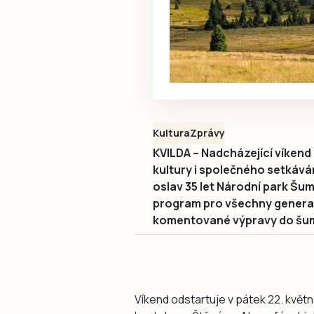
Kultura
Zprávy
KVILDA – Nadcházející víkend 
kultury i společného setkává
oslav 35 let Národní park Šu
program pro všechny generac
komentované výpravy do šuma
Víkend odstartuje v pátek 22. kvě