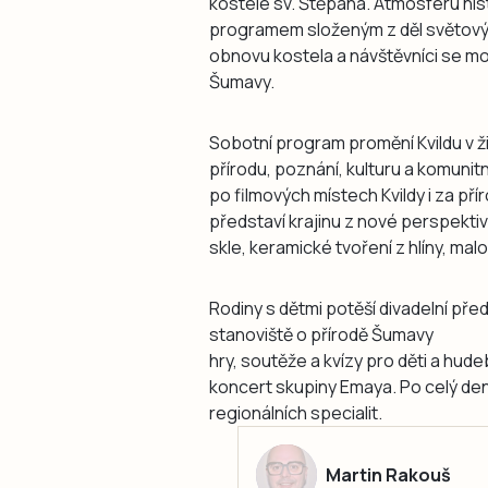
kostele sv. Štěpána. Atmosféru his
programem složeným z děl světovýc
obnovu kostela a návštěvníci se moh
Šumavy.
Sobotní program promění Kvildu v ž
přírodu, poznání, kulturu a komuni
po filmových místech Kvildy i za p
představí krajinu z nové perspekti
skle, keramické tvoření z hlíny, malo
Rodiny s dětmi potěší divadelní před
stanoviště o přírodě Šumavy
hry, soutěže a kvízy pro děti a h
koncert skupiny Emaya. Po celý den
regionálních specialit.
Martin Rakouš