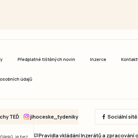
ny
Předplatné tištěných novin
Inzerce
Kontakt
osobních údajů
echy TEĎ
jihoceske_tydeniky
Sociální sít
Pravidla vkládání Inzerátů a zpracování
 článků, je bez