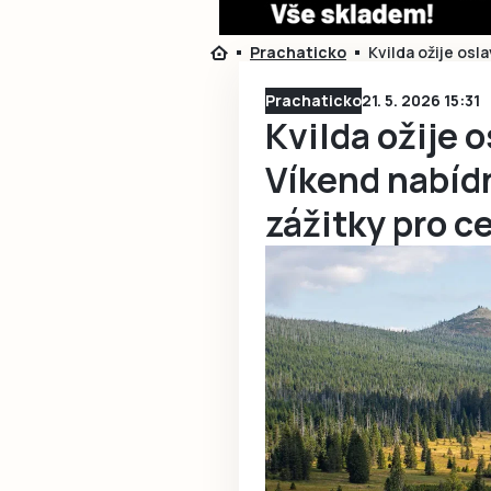
Prachaticko
Kvilda ožije osl
Prachaticko
21. 5. 2026 15:31
Kvilda ožije 
Víkend nabídn
zážitky pro c