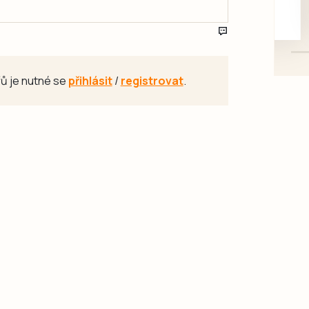
mazlivé, ihned k odběru.
ů je nutné se
přihlásit
/
registrovat
.