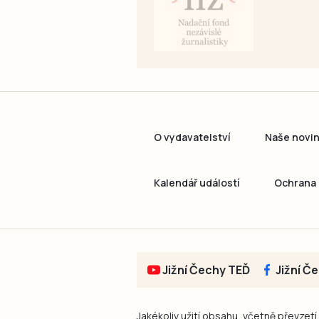
O vydavatelství
Naše novi
Kalendář událostí
Ochrana 
Jižní Čechy TEĎ
Jižní Č
Jakékoliv užití obsahu, včetně převzetí