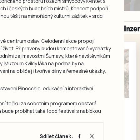
torického prostoru rozezní smyčcový kvintet s
h i českých hudebních mistrů. Koncert podpoří
ou těšit na mimořádný kulturní zážitek v srdci
ivé centrum oslav. Celodenní akce propojí
tní život. Připraveny budou komentované vycházky
řírodními zajímavostmi Šumavy, které návštěvníkům
vy. Muzeum Kvildy láká na podmalby na
vání na obličej i tvořivé dílny a řemeslné ukázky.
stavení Pinocchio, edukační a interaktivní
Milevsko
udební tečku za sobotním programem obstará
Zdarma / za odvoz
 bude probíhat také food festival s nabídkou
Daruji do dobrých
rukou kotě
Daruji do dobrých rukou
Sdílet článek:
kotě-kočka, odčervené,