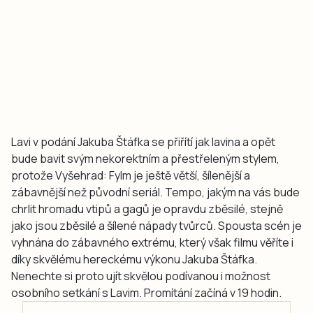
Lavi v podání Jakuba Štáfka se přiřítí jak lavina a opět
bude bavit svým nekorektním a přestřeleným stylem,
protože Vyšehrad: Fylm je ještě větší, šílenější a
zábavnější než původní seriál. Tempo, jakým na vás bude
chrlit hromadu vtipů a gagů je opravdu zběsilé, stejně
jako jsou zběsilé a šílené nápady tvůrců. Spousta scén je
vyhnána do zábavného extrému, který však filmu věříte i
díky skvělému hereckému výkonu Jakuba Štáfka.
Nenechte si proto ujít skvělou podívanou i možnost
osobního setkání s Lavim. Promítání začíná v 19 hodin.