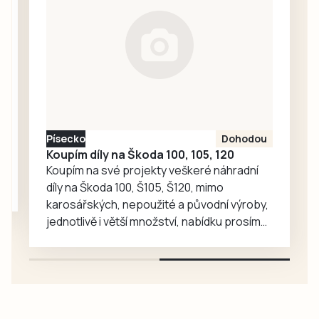
Chandlera má v
táborské
zoologické
zahradě velký
ohlas. Zájem o
medvědy baribaly
vzrostl. Zoo se
proto rozhodla, že
Písecko
Dohodou
je zájemcům
Koupím díly na Škoda 100, 105, 120
představí
Koupím na své projekty veškeré náhradní
mnohem…
díly na Škoda 100, Š105, Š120, mimo
karosářských, nepoužité a původní výroby,
jednotlivě i větší množství, nabídku prosím
pouze na e-mail: svorpi@seznam.cz.