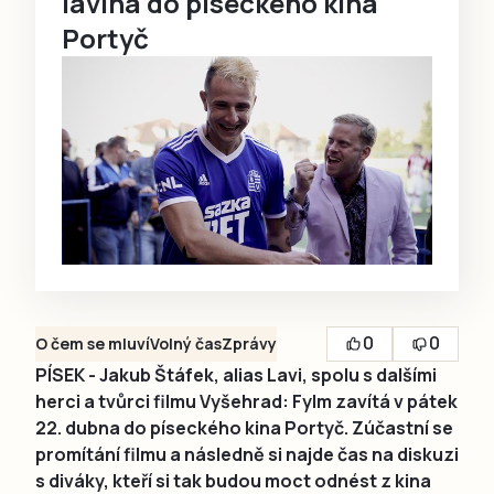
lavina do píseckého kina
Portyč
0
0
O čem se mluví
Volný čas
Zprávy
PÍSEK - Jakub Štáfek, alias Lavi, spolu s dalšími
herci a tvůrci filmu Vyšehrad: Fylm zavítá v pátek
22. dubna do píseckého kina Portyč. Zúčastní se
promítání filmu a následně si najde čas na diskuzi
s diváky, kteří si tak budou moct odnést z kina