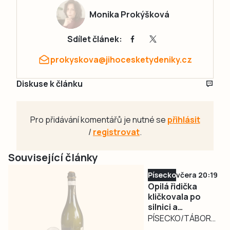
Monika Prokýšková
Sdílet článek:
prokyskova@jihocesketydeniky.cz
Diskuse k článku
Pro přidávání komentářů je nutné se
přihlásit
/
registrovat
.
Související články
Písecko
včera 20:19
Opilá řidička
kličkovala po
silnici a
ohrožovala
PÍSECKO/TÁBORSKO
ostatní.