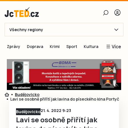
Všechny regiony
E-mail
Více
Zprávy
Doprava
Krimi
Sport
Kultura
Heslo
Blogy
Obnovit heslo
Inspirace
Čtenáři píší
Přihlásit se
Speciální přílohy
Budějovicko
Přihlásit se přes Facebook
Inzerce
Lavi se osobně přiřítí jak lavina do píseckého kina Portyč
Ještě nemám účet, chci se
Registrovat
21. 4. 2022 9:23
Budějovicko
Lavi se osobně přiřítí jak