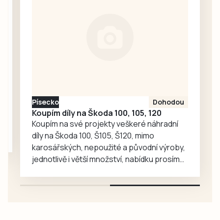
společné aktivity.
Chandlera má v
táborské
zoologické
zahradě velký
ohlas. Zájem o
medvědy baribaly
vzrostl. Zoo se
proto rozhodla, že
Písecko
Dohodou
je zájemcům
Koupím díly na Škoda 100, 105, 120
představí
Koupím na své projekty veškeré náhradní
mnohem…
díly na Škoda 100, Š105, Š120, mimo
karosářských, nepoužité a původní výroby,
jednotlivě i větší množství, nabídku prosím
pouze na e-mail: svorpi@seznam.cz.