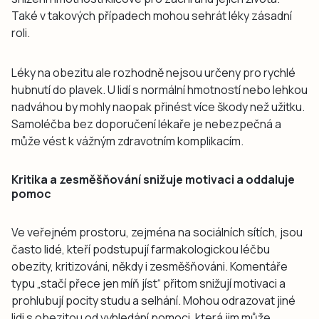
Také v takových případech mohou sehrát léky zásadní
roli.
Léky na obezitu ale rozhodně nejsou určeny pro rychlé
hubnutí do plavek. U lidí s normální hmotností nebo lehkou
nadváhou by mohly naopak přinést více škody než užitku.
Samoléčba bez doporučení lékaře je nebezpečná a
může vést k vážným zdravotním komplikacím.
Kritika a zesměšňování snižuje motivaci a oddaluje
pomoc
Ve veřejném prostoru, zejména na sociálních sítích, jsou
často lidé, kteří podstupují farmakologickou léčbu
obezity, kritizováni, někdy i zesměšňováni. Komentáře
typu „stačí přece jen míň jíst“ přitom snižují motivaci a
prohlubují pocity studu a selhání. Mohou odrazovat jiné
lidi s obezitou od vyhledání pomoci, která jim může