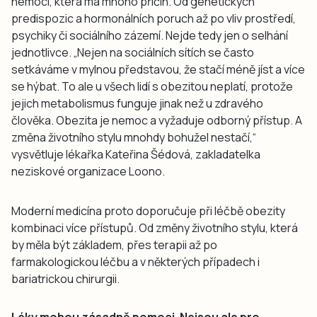
nemocí, která má mnoho příčin. Od genetických
predispozic a hormonálních poruch až po vliv prostředí,
psychiky či sociálního zázemí. Nejde tedy jen o selhání
jednotlivce. „Nejen na sociálních sítích se často
setkáváme v mylnou představou, že stačí méně jíst a více
se hýbat. To ale u všech lidí s obezitou neplatí, protože
jejich metabolismus funguje jinak než u zdravého
člověka. Obezita je nemoc a vyžaduje odborný přístup. A
změna životního stylu mnohdy bohužel nestačí,“
vysvětluje lékařka Kateřina Šédová, zakladatelka
neziskové organizace Loono.
Moderní medicína proto doporučuje při léčbě obezity
kombinaci více přístupů. Od změny životního stylu, která
by měla být základem, přes terapii až po
farmakologickou léčbu a v některých případech i
bariatrickou chirurgii.
Léky mohou zásadně pomoci. Nejsou ale pro