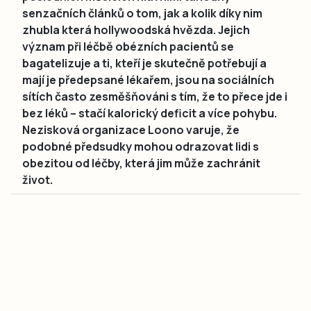
senzačních článků o tom, jak a kolik díky nim
zhubla která hollywoodská hvězda. Jejich
význam při léčbě obézních pacientů se
bagatelizuje a ti, kteří je skutečně potřebují a
mají je předepsané lékařem, jsou na sociálních
sítích často zesměšňováni s tím, že to přece jde i
bez léků – stačí kalorický deficit a více pohybu.
Nezisková organizace Loono varuje, že
podobné předsudky mohou odrazovat lidi s
obezitou od léčby, která jim může zachránit
život.