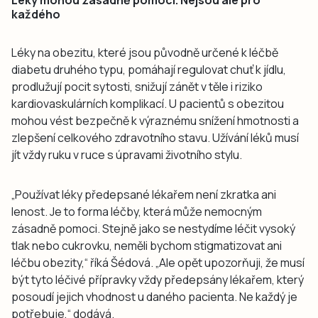
každého
Léky na obezitu, které jsou původně určené k léčbě
diabetu druhého typu, pomáhají regulovat chuť k jídlu,
prodlužují pocit sytosti, snižují zánět v těle i riziko
kardiovaskulárních komplikací. U pacientů s obezitou
mohou vést bezpečně k výraznému snížení hmotnosti a
zlepšení celkového zdravotního stavu. Užívání léků musí
jít vždy ruku v ruce s úpravami životního stylu.
„Používat léky předepsané lékařem není zkratka ani
lenost. Je to forma léčby, která může nemocným
zásadně pomoci. Stejně jako se nestydíme léčit vysoký
tlak nebo cukrovku, neměli bychom stigmatizovat ani
léčbu obezity,“ říká Šédová. „Ale opět upozorňuji, že musí
být tyto léčivé přípravky vždy předepsány lékařem, který
posoudí jejich vhodnost u daného pacienta. Ne každý je
potřebuje,“ dodává.