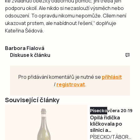
ke zvládnutí obezity odbornou pomoc, jiní třeba jen
podporu okolí. Ale nikdo si nezaslouží výsměch nebo
odsouzení. To opravdu nikomu nepomůže. Cílem není
ukazovat prstem, ale nabídnout řešení,“ doplňuje
Kateřina Šédová.
Barbora Fialová
Diskuse k článku
Pro přidávání komentářů je nutné se
přihlásit
/
registrovat
.
Související články
Písecko
včera 20:19
Opilá řidička
kličkovala po
silnici a
ohrožovala
PÍSECKO/TÁBORSKO