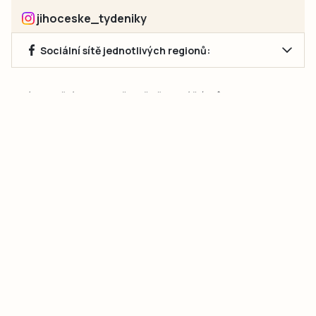
jihoceske_tydeniky
Sociální sítě jednotlivých regionů:
Jakékoliv užití obsahu, včetně převzetí článků, je bez souhlasu
společnosti Jihočeské týdeníky s.r.o. zakázáno. Souhlas lze
získat na e-mailu:
neumann@jihocesketydeniky.cz
.
2026 © Copyright Jihočeské týdeníky s.r.o.
Pravidla vkládání Inzerátů a zpracování osobních
údajů
Pravidla vkládání příspěvků
Hlavním cílem projektu „Nový vizuál webových stránek pro Jihočeské
týdeníky s.r.o." je optimalizace vizuálního stylu stávající značky a
modernizace grafického designu webu
jcted.cz
. Akcentována je funkčnost
uživatelského rozhraní webu, aby se stal moderním a přehledným zdrojem
důležitých a ověřených informací pro veřejnost. Projekt má zvýšit efektivitu a