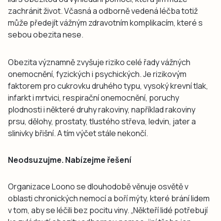
zachránit život. Včasná a odborně vedená léčba totiž
může předejít vážným zdravotním komplikacím, které s
sebou obezita nese.
Obezita významně zvyšuje riziko celé řady vážných
onemocnění, fyzických i psychických. Je rizikovým
faktorem pro cukrovku druhého typu, vysoký krevní tlak,
infarkt i mrtvici, respirační onemocnění, poruchy
plodnosti i některé druhy rakoviny, například rakoviny
prsu, dělohy, prostaty, tlustého střeva, ledvin, jater a
slinivky břišní. A tím výčet stále nekončí.
Neodsuzujme. Nabízejme řešení
Organizace Loono se dlouhodobě věnuje osvětě v
oblasti chronických nemocí a boří mýty, které brání lidem
v tom, aby se léčili bez pocitu viny. „Někteří lidé potřebují