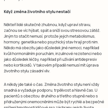
Když změna životního stylu nestačí
Někteří lidé skutečně zhubnou, když upraví stravu,
začnou se víc hýbat, spát a sníží svou stresovou zátěž.
Jiným to stačit nemusí, protože jejich metabolismus,
hormony, genetika nebo psychický stav hrají proti nim.
Někdo má obezitu jako důsledek jiné nemoci, například
kvůli hormonálním poruchám, inzulinové rezistenci nebo
jako důsledek léčby, například při užívání antidepresiv
nebo kortikoidů. V takovém případě nemusí mít úprava
životního stylu zásadní vliv.
A někdy jde také o čas. Změna životního stylu není vždy
snadná a vyžaduje podporu, trpělivost a hlavně čas. U
pacientů s obezitou druhého a třetího stupně nebo s
přidruženými onemocněními může být rychlé a bezpečné
snížení hmotnosti klíčové pro záchranu jejich života.