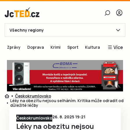
Všechny regiony
E-mail
Více
Zprávy
Doprava
Krimi
Sport
Kultura
Heslo
Blogy
Obnovit heslo
Inspirace
Čtenáři píší
Přihlásit se
Speciální přílohy
Českokrumlovsko
Přihlásit se přes Facebook
Inzerce
Léky na obezitu nejsou selháním. Kritika může odradit od
důležité léčby
Ještě nemám účet, chci se
Registrovat
26. 8. 2025 19:21
Českokrumlovsko
Léky na obezitu nejsou