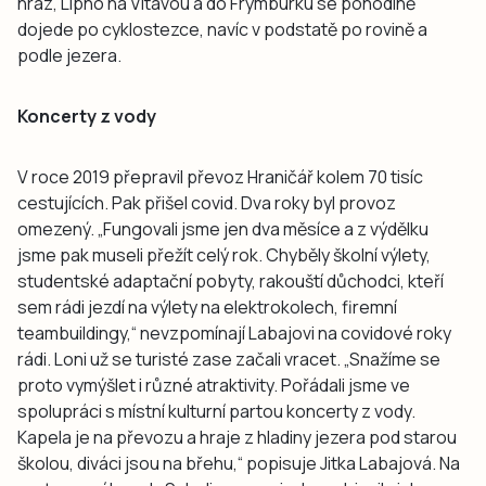
hráz, Lipno na Vltavou a do Frymburku se pohodlně
dojede po cyklostezce, navíc v podstatě po rovině a
podle jezera.
Koncerty z vody
V roce 2019 přepravil převoz Hraničář kolem 70 tisíc
cestujících. Pak přišel covid. Dva roky byl provoz
omezený. „Fungovali jsme jen dva měsíce a z výdělku
jsme pak museli přežít celý rok. Chyběly školní výlety,
studentské adaptační pobyty, rakouští důchodci, kteří
sem rádi jezdí na výlety na elektrokolech, firemní
teambuildingy,“ nevzpomínají Labajovi na covidové roky
rádi. Loni už se turisté zase začali vracet. „Snažíme se
proto vymýšlet i různé atraktivity. Pořádali jsme ve
spolupráci s místní kulturní partou koncerty z vody.
Kapela je na převozu a hraje z hladiny jezera pod starou
školou, diváci jsou na břehu,“ popisuje Jitka Labajová. Na