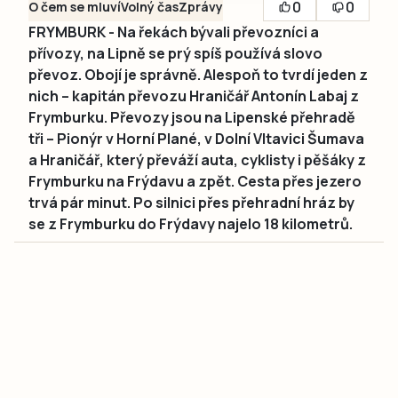
0
0
O čem se mluví
Volný čas
Zprávy
FRYMBURK - Na řekách bývali převozníci a
přívozy, na Lipně se prý spíš používá slovo
převoz. Obojí je správně. Alespoň to tvrdí jeden z
nich – kapitán převozu Hraničář Antonín Labaj z
Frymburku. Převozy jsou na Lipenské přehradě
tři – Pionýr v Horní Plané, v Dolní Vltavici Šumava
a Hraničář, který převáží auta, cyklisty i pěšáky z
Frymburku na Frýdavu a zpět. Cesta přes jezero
trvá pár minut. Po silnici přes přehradní hráz by
se z Frymburku do Frýdavy najelo 18 kilometrů.