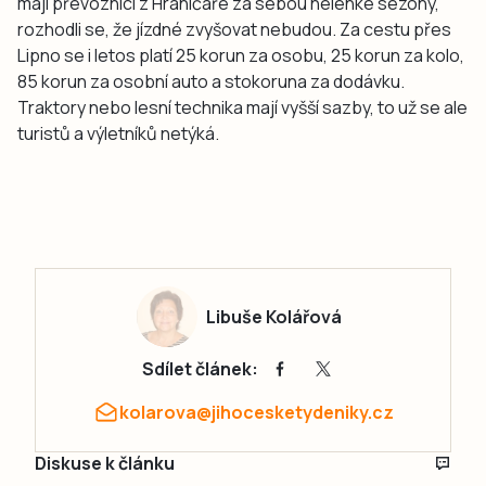
mají převozníci z Hraničáře za sebou nelehké sezony,
rozhodli se, že jízdné zvyšovat nebudou. Za cestu přes
Lipno se i letos platí 25 korun za osobu, 25 korun za kolo,
85 korun za osobní auto a stokoruna za dodávku.
Traktory nebo lesní technika mají vyšší sazby, to už se ale
turistů a výletníků netýká.
Libuše Kolářová
Sdílet článek:
kolarova@jihocesketydeniky.cz
Diskuse k článku