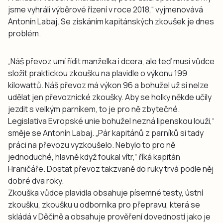
jsme vyhráli výběrové řízení v roce 2018,“ vyjmenovává
Antonín Labaj. Se získáním kapitánských zkoušek je dnes
problém.
„Náš převoz umí řídit manželka i dcera, ale teď musí vůdce
složit praktickou zkoušku na plavidle o výkonu 199
kilowattů. Náš převoz má výkon 96 a bohužel už si nelze
udělat jen převoznické zkoušky. Aby se holky někde učily
jezdit s velkým parníkem, to je pro ně zbytečné.
Legislativa Evropské unie bohužel nezná lipenskou louži,“
směje se Antonín Labaj. „Pár kapitánů z parníků si tady
práci na převozu vyzkoušelo. Nebylo to pro ně
jednoduché, hlavně když foukal vítr,“ říká kapitán
Hraničáře. Dostat převoz takzvaně do ruky trvá podle něj
dobré dva roky.
Zkouška vůdce plavidla obsahuje písemné testy, ústní
zkoušku, zkoušku u odborníka pro přepravu, která se
skládá v Děčíně a obsahuje prověření dovedností jako je