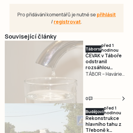
Pro přidávání komentářů je nutné se
přihlásit
/
registrovat
.
Související články
před 1
Táborsko
hodinou
ČEVAK v Táboře
odstranil
rozsáhlou
havárii a v půl
TÁBOR – Havárie
osmé spustil
vodovodu, po
vodu
které se dnes
odpoledne ocitla
0
bez vody zhruba
před 1
třetina města v
Budějovicko
hodinou
severní části
Rekonstrukce
Tábora, je
hlavního tahu z
Třeboně k
vyřešena. Jak nyní