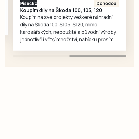
Písecko
Dohodou
Koupím díly na Škoda 100, 105, 120
Koupím na své projekty veškeré náhradní
díly na Škoda 100, Š105, Š120, mimo
karosářských, nepoužité a původní výroby,
jednotlivě i větší množství, nabídku prosím
pouze na e-mail: svorpi@seznam.cz.