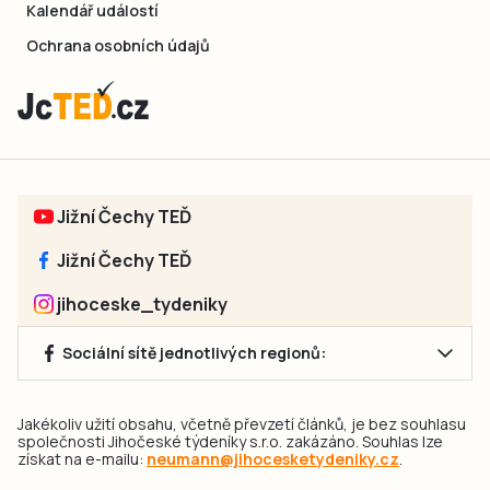
Kalendář událostí
Ochrana osobních údajů
Jižní Čechy TEĎ
Jižní Čechy TEĎ
jihoceske_tydeniky
Sociální sítě jednotlivých regionů:
Jakékoliv užití obsahu, včetně převzetí článků, je bez souhlasu
společnosti Jihočeské týdeníky s.r.o. zakázáno. Souhlas lze
získat na e-mailu:
neumann@jihocesketydeniky.cz
.