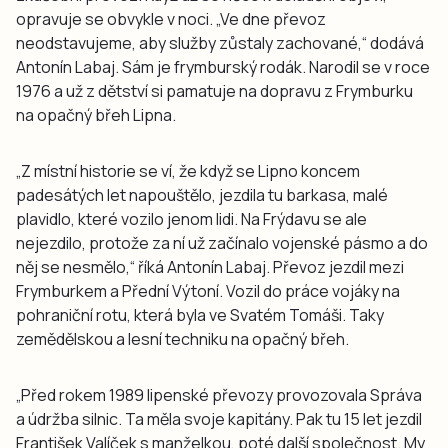
opravuje se obvykle v noci. „Ve dne převoz
neodstavujeme, aby služby zůstaly zachované,“ dodává
Antonín Labaj. Sám je frymburský rodák. Narodil se v roce
1976 a už z dětství si pamatuje na dopravu z Frymburku
na opačný břeh Lipna.
„Z místní historie se ví, že když se Lipno koncem
padesátých let napouštělo, jezdila tu barkasa, malé
plavidlo, které vozilo jenom lidi. Na Frýdavu se ale
nejezdilo, protože za ní už začínalo vojenské pásmo a do
něj se nesmělo,“ říká Antonín Labaj. Převoz jezdil mezi
Frymburkem a Přední Výtoní. Vozil do práce vojáky na
pohraniční rotu, která byla ve Svatém Tomáši. Taky
zemědělskou a lesní techniku na opačný břeh.
„Před rokem 1989 lipenské převozy provozovala Správa
a údržba silnic. Ta měla svoje kapitány. Pak tu 15 let jezdil
František Valíček s manželkou, poté další společnost. My