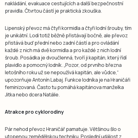
nakládání, evakuace cestujících a další bezpečnostní
pravidla. Čtvrtou částí je praktická zkouška.
Lipenský převoz má čtyři kormidla a čtyři lodní šrouby, tím
je unikátní. Lodi totiž běžně přistávají bočně, ale převoz
přistává buď přední nebo zadní částí a pro ovládání
každé z nich má dvě kormidla a pro každé z nich lodní
šroub. Posádka je dvoučlenná, tvoří ji kapitán, který řídí
plavidlo a pomocný lodník. „Pozor, od prvního března
letošního roku už se nepoužívá kapitán, ale vůdce,“
upozorňuje Antonín Labaj. Funkce lodníka je na Hraničáři
feminizovaná. Často tu pomáhá kapitánova manželka
Jitka nebo dcera Natálie.
Atrakce pro cyklorodiny
Pár nehod převoz Hraničář pamatuje. Většinou šlo o
utopenou zemědělskou techniku. Poslední událost z