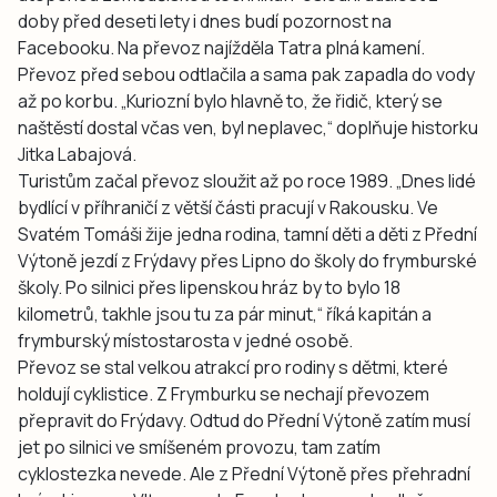
doby před deseti lety i dnes budí pozornost na
Facebooku. Na převoz najížděla Tatra plná kamení.
Převoz před sebou odtlačila a sama pak zapadla do vody
až po korbu. „Kuriozní bylo hlavně to, že řidič, který se
naštěstí dostal včas ven, byl neplavec,“ doplňuje historku
Jitka Labajová.
Turistům začal převoz sloužit až po roce 1989. „Dnes lidé
bydlící v příhraničí z větší části pracují v Rakousku. Ve
Svatém Tomáši žije jedna rodina, tamní děti a děti z Přední
Výtoně jezdí z Frýdavy přes Lipno do školy do frymburské
školy. Po silnici přes lipenskou hráz by to bylo 18
kilometrů, takhle jsou tu za pár minut,“ říká kapitán a
frymburský místostarosta v jedné osobě.
Převoz se stal velkou atrakcí pro rodiny s dětmi, které
holdují cyklistice. Z Frymburku se nechají převozem
přepravit do Frýdavy. Odtud do Přední Výtoně zatím musí
jet po silnici ve smíšeném provozu, tam zatím
cyklostezka nevede. Ale z Přední Výtoně přes přehradní