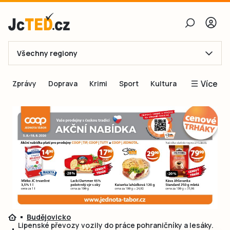
Všechny regiony
E-mail
Více
Zprávy
Doprava
Krimi
Sport
Kultura
Heslo
Blogy
Obnovit heslo
Inspirace
Čtenáři píší
Přihlásit se
Speciální přílohy
Přihlásit se přes Facebook
Inzerce
Ještě nemám účet, chci se
Registrovat
Budějovicko
Lipenské převozy vozily do práce pohraničníky a lesáky.