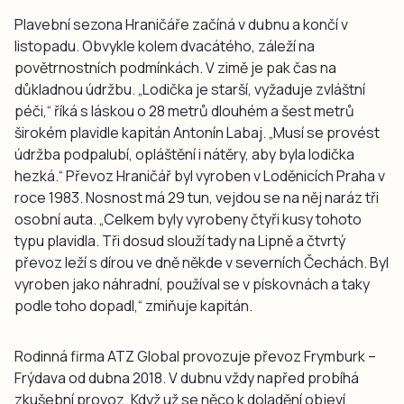
Plavební sezona Hraničáře začíná v dubnu a končí v
listopadu. Obvykle kolem dvacátého, záleží na
povětrnostních podmínkách. V zimě je pak čas na
důkladnou údržbu. „Lodička je starší, vyžaduje zvláštní
péči,“ říká s láskou o 28 metrů dlouhém a šest metrů
širokém plavidle kapitán Antonín Labaj. „Musí se provést
údržba podpalubí, opláštění i nátěry, aby byla lodička
hezká.“ Převoz Hraničář byl vyroben v Loděnicích Praha v
roce 1983. Nosnost má 29 tun, vejdou se na něj naráz tři
osobní auta. „Celkem byly vyrobeny čtyři kusy tohoto
typu plavidla. Tři dosud slouží tady na Lipně a čtvrtý
převoz leží s dírou ve dně někde v severních Čechách. Byl
vyroben jako náhradní, používal se v pískovnách a taky
podle toho dopadl,“ zmiňuje kapitán.
Rodinná firma ATZ Global provozuje převoz Frymburk –
Frýdava od dubna 2018. V dubnu vždy napřed probíhá
zkušební provoz. Když už se něco k doladění objeví,