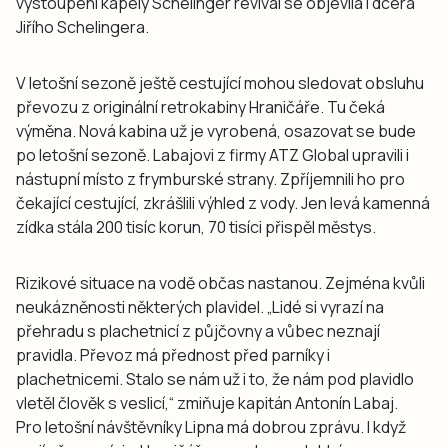
vystoupení kapely Schelinger revival se objevila i dcera
Jiřího Schelingera.
V letošní sezoně ještě cestující mohou sledovat obsluhu
převozu z originální retrokabiny Hraničáře. Tu čeká
výměna. Nová kabina už je vyrobená, osazovat se bude
po letošní sezoně. Labajovi z firmy ATZ Global upravili i
nástupní místo z frymburské strany. Zpříjemnili ho pro
čekající cestující, zkrášlili výhled z vody. Jen levá kamenná
zídka stála 200 tisíc korun, 70 tisíci přispěl městys.
Rizikové situace na vodě občas nastanou. Zejména kvůli
neukázněnosti některých plavidel. „Lidé si vyrazí na
přehradu s plachetnicí z půjčovny a vůbec neznají
pravidla. Převoz má přednost před parníky i
plachetnicemi. Stalo se nám už i to, že nám pod plavidlo
vletěl člověk s veslicí,“ zmiňuje kapitán Antonín Labaj.
Pro letošní návštěvníky Lipna má dobrou zprávu. I když