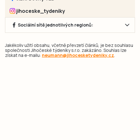
jihoceske_tydeniky
Sociální sítě jednotlivých regionů:
Jakékoliv užití obsahu, včetně převzetí článků, je bez souhlasu
společnosti Jihočeské týdeníky s.r.o. zakázáno. Souhlas lze
získat na e-mailu:
neumann@jihocesketydeniky.cz
.
2026 © Copyright Jihočeské týdeníky s.r.o.
Pravidla vkládání Inzerátů a zpracování osobních
údajů
Pravidla vkládání příspěvků
Hlavním cílem projektu „Nový vizuál webových stránek pro Jihočeské
týdeníky s.r.o." je optimalizace vizuálního stylu stávající značky a
modernizace grafického designu webu
jcted.cz
. Akcentována je funkčnost
uživatelského rozhraní webu, aby se stal moderním a přehledným zdrojem