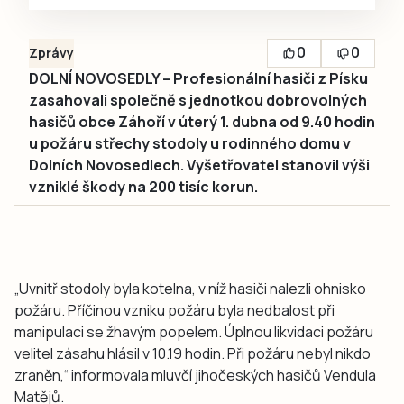
0
0
Zprávy
DOLNÍ NOVOSEDLY – Profesionální hasiči z Písku
zasahovali společně s jednotkou dobrovolných
hasičů obce Záhoří v úterý 1. dubna od 9.40 hodin
u požáru střechy stodoly u rodinného domu v
Dolních Novosedlech. Vyšetřovatel stanovil výši
vzniklé škody na 200 tisíc korun.
„Uvnitř stodoly byla kotelna, v níž hasiči nalezli ohnisko
požáru. Příčinou vzniku požáru byla nedbalost při
manipulaci se žhavým popelem. Úplnou likvidaci požáru
velitel zásahu hlásil v 10.19 hodin. Při požáru nebyl nikdo
zraněn,“ informovala mluvčí jihočeských hasičů Vendula
Matějů.