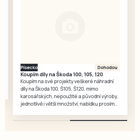
Joeyho a
společné aktivity.
Chandlera má v
táborské
zoologické
zahradě velký
ohlas. Zájem o
medvědy baribaly
vzrostl. Zoo se
proto rozhodla, že
Písecko
Dohodou
je zájemcům
Koupím díly na Škoda 100, 105, 120
představí
Koupím na své projekty veškeré náhradní
mnohem…
díly na Škoda 100, Š105, Š120, mimo
karosářských, nepoužité a původní výroby,
jednotlivě i větší množství, nabídku prosím
pouze na e-mail: svorpi@seznam.cz.