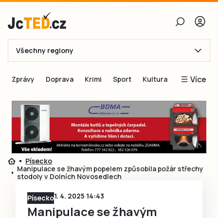
Všechny regiony
E-mail
Více
Zprávy
Doprava
Krimi
Sport
Kultura
Heslo
Blogy
Obnovit heslo
Inspirace
Čtenáři píší
Přihlásit se
Speciální přílohy
Písecko
Přihlásit se přes Facebook
Inzerce
Manipulace se žhavým popelem způsobila požár střechy
stodoly v Dolních Novosedlech
Ještě nemám účet, chci se
Registrovat
1. 4. 2025 14:43
Písecko
Manipulace se žhavým