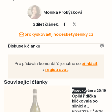
Monika Prokýšková
Sdílet článek:
prokyskova@jihocesketydeniky.cz
Diskuse k článku
Pro přidávání komentářů je nutné se
přihlásit
/
registrovat
.
Související články
Písecko
včera 20:19
Opilá řidička
kličkovala po
silnici a
ohrožovala
PÍSECKO/TÁBORSKO