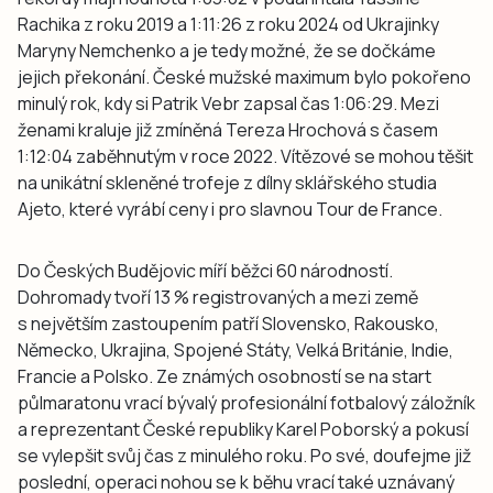
Rachika z roku 2019 a 1:11:26 z roku 2024 od Ukrajinky
Maryny Nemchenko a je tedy možné, že se dočkáme
jejich překonání. České mužské maximum bylo pokořeno
minulý rok, kdy si Patrik Vebr zapsal čas 1:06:29. Mezi
ženami kraluje již zmíněná Tereza Hrochová s časem
1:12:04 zaběhnutým v roce 2022. Vítězové se mohou těšit
na unikátní skleněné trofeje z dílny sklářského studia
Ajeto, které vyrábí ceny i pro slavnou Tour de France.
Do Českých Budějovic míří běžci 60 národností.
Dohromady tvoří 13 % registrovaných a mezi země
s největším zastoupením patří Slovensko, Rakousko,
Německo, Ukrajina, Spojené Státy, Velká Británie, Indie,
Francie a Polsko. Ze známých osobností se na start
půlmaratonu vrací bývalý profesionální fotbalový záložník
a reprezentant České republiky Karel Poborský a pokusí
se vylepšit svůj čas z minulého roku. Po své, doufejme již
poslední, operaci nohou se k běhu vrací také uznávaný