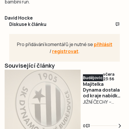
bambini run.
David Hocke
Diskuse k článku
Pro přidávání komentářů je nutné se
přihlásit
/
registrovat
.
Související články
včera
Budějovicko
23:56
Majitelka
Dynama dostala
od kraje nabídku
na odkup akcií za
JIŽNÍ ČECHY –
32,55 milionu
Jihočeský kraj ve
středu 5. srpna
předložil majitelce
0