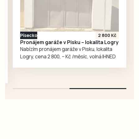
velvyslanec
Nicholas Merrick,
který tuto
památku obdivuje
a opakovaně už do
Písecko
2 800 Kč
Vyššího Brodu
Pronájem garáže v Pisku – lokalita Logry
zavítal, ale i
Nabízím pronájem garáže v Pisku, lokalita
geofyzik a
Logry, cena 2 800, – Kč /měsíc, volná IHNED
badatel…