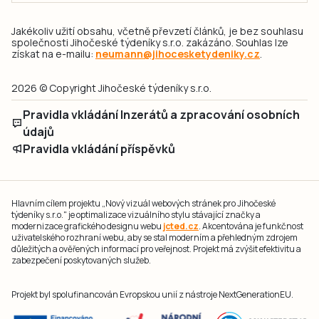
Jakékoliv užití obsahu, včetně převzetí článků, je bez souhlasu
společnosti Jihočeské týdeníky s.r.o. zakázáno. Souhlas lze
získat na e-mailu:
neumann@jihocesketydeniky.cz
.
2026 © Copyright Jihočeské týdeníky s.r.o.
Pravidla vkládání Inzerátů a zpracování osobních
údajů
Pravidla vkládání příspěvků
Hlavním cílem projektu „Nový vizuál webových stránek pro Jihočeské
týdeníky s.r.o." je optimalizace vizuálního stylu stávající značky a
modernizace grafického designu webu
jcted.cz
. Akcentována je funkčnost
uživatelského rozhraní webu, aby se stal moderním a přehledným zdrojem
důležitých a ověřených informací pro veřejnost. Projekt má zvýšit efektivitu a
zabezpečení poskytovaných služeb.
Projekt byl spolufinancován Evropskou unií z nástroje NextGenerationEU.