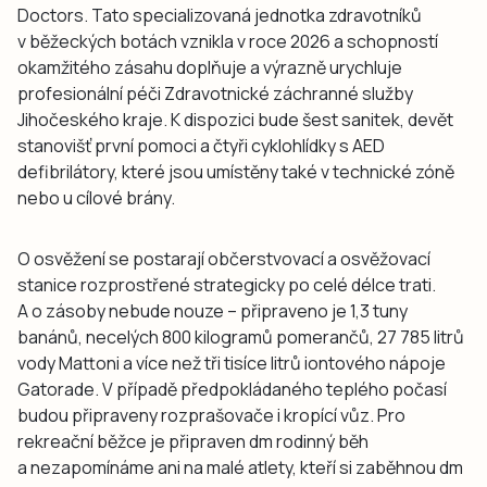
Doctors. Tato specializovaná jednotka zdravotníků
v běžeckých botách vznikla v roce 2026 a schopností
okamžitého zásahu doplňuje a výrazně urychluje
profesionální péči Zdravotnické záchranné služby
Jihočeského kraje. K dispozici bude šest sanitek, devět
stanovišť první pomoci a čtyři cyklohlídky s AED
defibrilátory, které jsou umístěny také v technické zóně
nebo u cílové brány.
O osvěžení se postarají občerstvovací a osvěžovací
stanice rozprostřené strategicky po celé délce trati.
A o zásoby nebude nouze – připraveno je 1,3 tuny
banánů, necelých 800 kilogramů pomerančů, 27 785 litrů
vody Mattoni a více než tři tisíce litrů iontového nápoje
Gatorade. V případě předpokládaného teplého počasí
budou připraveny rozprašovače i kropící vůz. Pro
rekreační běžce je připraven dm rodinný běh
a nezapomínáme ani na malé atlety, kteří si zaběhnou dm