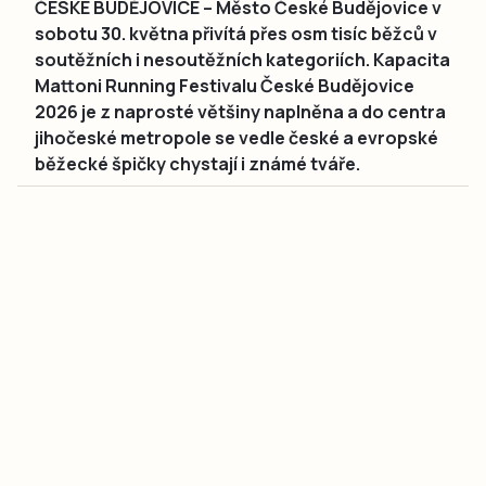
ČESKÉ BUDĚJOVICE – Město České Budějovice v
sobotu 30. května přivítá přes osm tisíc běžců v
soutěžních i nesoutěžních kategoriích. Kapacita
Mattoni Running Festivalu České Budějovice
2026 je z naprosté většiny naplněna a do centra
jihočeské metropole se vedle české a evropské
běžecké špičky chystají i známé tváře.