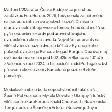
Mattoni 1/2Maraton České Budějovice je druhou
zastávkou EuroHeroes 2026, tedy seriálu zaměřeného
na podporu elitních evropských běžců. Ohlášené
startovní pole slibuje vysoké tempo, hned šest mužů se
pyšní osobními rekordy pod úrovní stávajícího
evropského rekordu závodu. Největšími aspiranty na
vítězství mezi muži je dvojice běžců z Pyrenejského
poloostrova, Jorge Blanco a Miguel Borges. Oba dva mají
své osobní maximum pod 1:02, 32letý Blanco za 1:01:45
z Valencie v roce 2024, o 15 měsíců mladší Portugalec byl
při svém rekordu vloni v Barceloně pouze o 9 vteřin
pomalejší.
Medailové ambice bude nepochybně mít také další
Španěl Pol Espinosa, Mykola Mevsha z Ukrajiny či loňský
vítěz seriálu EuroHeroes, Khalid Choukoud z Nizozemska.
Ten je spolu se Španělem Arturem Bossym jediným