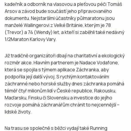
kadeřník a odborník na vlasovou a pleťovou péči Tomáš
Arsov a závod bude součástí jeho připravovaného
dokumentu. Nejstaršími účastníky půlmaratonu jsou
manželé Wallingerovi z Velké Británie, kterým je 78
(Trevor) a 74 (Wendy) let, a kteří si zaběhli také nedávný
1/2Maraton Karlovy Vary.
Již tradičně organizátoři dbají na charitativní a ekologický
rozměr akce. Hlavním partnerem je Nadace Vodafone,
která se spojila s týmem aplikace Záchranka, aby
podpořila její další vývoj. S rychlým kontaktováním
záchranné nebo horské služby dnes záchranka pomáhá
téměř čtyř milionům lidí v České republice, Rakousku,
Maďarsku, Finsku či Slovensku a investice do jejího
rozvoje pomáhá záchranářům chránit to nejcennější –
lidské životy.
Na trasu se společně s běžci vydají také Running