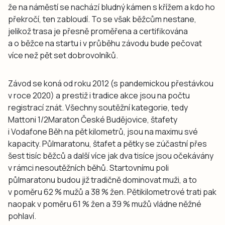
že na náměstí se nachází bludný kámen s křížem a kdo ho
překročí, ten zabloudí. To se však běžcům nestane,
jelikož trasa je přesně proměřena a certifikována
a o běžce na startu i v průběhu závodu bude pečovat
více než pět set dobrovolníků.
Závod se koná od roku 2012 (s pandemickou přestávkou
v roce 2020) a prestiž i tradice akce jsou na počtu
registrací znát. Všechny soutěžní kategorie, tedy
Mattoni 1/2Maraton České Budějovice, štafety
i Vodafone Běh na pět kilometrů, jsou na maximu své
kapacity. Půlmaratonu, štafet a pětky se zúčastní přes
šest tisíc běžců a další více jak dva tisíce jsou očekávány
v rámci nesoutěžních běhů. Startovnímu poli
půlmaratonu budou již tradičně dominovat muži, a to
v poměru 62 % mužů a 38 % žen. Pětikilometrové trati pak
naopak v poměru 61 % žen a 39 % mužů vládne něžné
pohlaví.