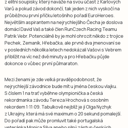
z elitní soupisky, který naváže na svou účast z Karlových
Varů a pokud závod dokončí, tak jeden z nich vyskočí na
průběžnou první příčku letošního pořadí EuroHeroes.
Největším aspirantem na nejrychlejšího Čecha je doslova
domácí David Vaš a také člen RunCzech Racing Teamu
Patrik Vebr. Potenciálně by je mohl ohrozit někdo z trojice
Pechek, Zemaník, Hřebačka, ale prvně dva jmenovaní se
v posledních několika letech nedokázali Vašovi s Vebrem
přiblížit na víc než dvě minuty a pro Hřebačku půjde
dokonce o vůbec první půlmaraton.
Mezi ženami je zde velká pravděpodobnost, že
nejrychlejší závodnice bude mít u jména českou vlajku.
S číslem 1 na trať vyběhne olympionička a česká
rekordmanka závodu Tereza Hrochová s osobním
rekordem 1:11:09. Tabulkově nejblíž je jí Olga Nyzhyk
z Ukrajiny, která má své maximum o 20 sekund pomalejší.
Do pořadí pak může promluvit také portugalská
veteránka Monica Silva anebo silný zástup českých