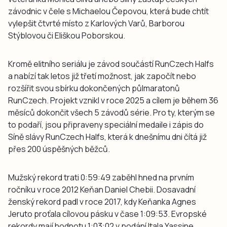
závodnic v čele s Michaelou Čepovou, která bude chtít
vylepšit čtvrté místo z Karlových Varů, Barborou
Stýblovou či Eliškou Poborskou.
Kromě elitního seriálu je závod součástí RunCzech Halfs
a nabízí tak letos již třetí možnost, jak započít nebo
rozšířit svou sbírku dokončených půlmaratonů
RunCzech. Projekt vznikl v roce 2025 a cílem je během 36
měsíců dokončit všech 5 závodů série. Pro ty, kterým se
to podaří, jsou připraveny speciální medaile i zápis do
Síně slávy RunCzech Halfs, která k dnešnímu dni čítá již
přes 200 úspěšných běžců.
Mužský rekord trati 0:59:49 zaběhl hned na prvním
ročníku v roce 2012 Keňan Daniel Chebii. Dosavadní
ženský rekord padl v roce 2017, kdy Keňanka Agnes
Jeruto proťala cílovou pásku v čase 1:09:53. Evropské
rekordy mají hodnotu 1:03:02 v podání Itala Yassine