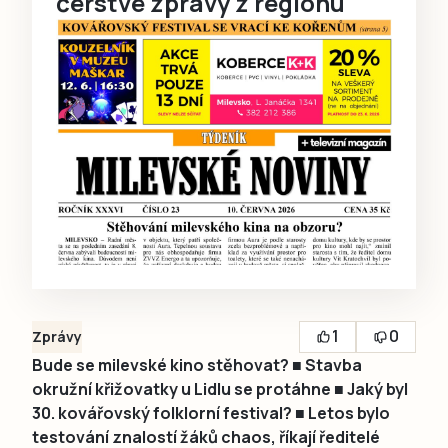
čerstvé zprávy z regionu
1
0
Zprávy
Bude se milevské kino stěhovat? ■ Stavba
okružní křižovatky u Lidlu se protáhne ■ Jaký byl
30. kovářovský folklorní festival? ■ Letos bylo
testování znalostí žáků chaos, říkají ředitelé