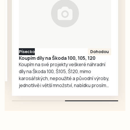
vysvětlení.
Ředitelka odboru
komunikace Nela
Friebová
odpověděla.
Písecko
Dohodou
Koupím díly na Škoda 100, 105, 120
Koupím na své projekty veškeré náhradní
díly na Škoda 100, Š105, Š120, mimo
karosářských, nepoužité a původní výroby,
jednotlivě i větší množství, nabídku prosím
pouze na e-mail: svorpi@seznam.cz.