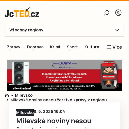
Všechny regiony
E-mail
Více
Zprávy
Doprava
Krimi
Sport
Kultura
Heslo
Blogy
Obnovit heslo
Inspirace
Čtenáři píší
Přihlásit se
Speciální přílohy
Milevsko
Přihlásit se přes Facebook
Inzerce
Milevské noviny nesou čerstvé zprávy z regionu
Ještě nemám účet, chci se
Registrovat
9. 6. 2026 16:04
Milevsko
Milevské noviny nesou