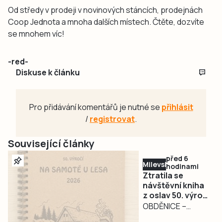
Od středy v prodeji v novinových stáncích, prodejnách
Coop Jednota a mnoha dalších místech. Čtěte, dozvíte
se mnohem víc!
-red-
Diskuse k článku
Pro přidávání komentářů je nutné se
přihlásit
/
registrovat
.
Související články
před 6
Milevsko
hodinami
Ztratila se
návštěvní kniha
z oslav 50. výročí
filmu Na samotě
OBDĚNICE –
u lesa.
Nepříjemná