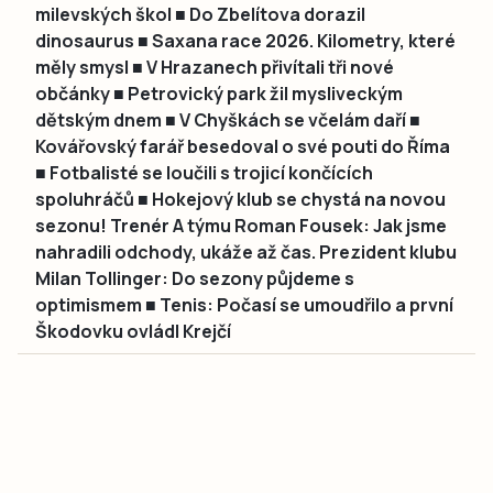
milevských škol ■ Do Zbelítova dorazil
dinosaurus ■ Saxana race 2026. Kilometry, které
měly smysl ■ V Hrazanech přivítali tři nové
občánky ■ Petrovický park žil mysliveckým
dětským dnem ■ V Chyškách se včelám daří ■
Kovářovský farář besedoval o své pouti do Říma
■ Fotbalisté se loučili s trojicí končících
spoluhráčů ■ Hokejový klub se chystá na novou
sezonu! Trenér A týmu Roman Fousek: Jak jsme
nahradili odchody, ukáže až čas. Prezident klubu
Milan Tollinger: Do sezony půjdeme s
optimismem ■ Tenis: Počasí se umoudřilo a první
Škodovku ovládl Krejčí