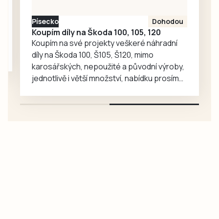
že celek od Otavy
nastoupil vinou…
Písecko
Dohodou
Koupím díly na Škoda 100, 105, 120
Koupím na své projekty veškeré náhradní
díly na Škoda 100, Š105, Š120, mimo
karosářských, nepoužité a původní výroby,
jednotlivě i větší množství, nabídku prosím
pouze na e-mail: svorpi@seznam.cz.