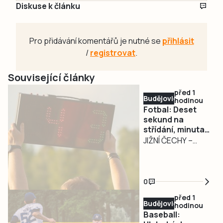
Diskuse k článku
Pro přidávání komentářů je nutné se
přihlásit
/
registrovat
.
Související články
před 1
Budějovicko
hodinou
Fotbal: Deset
sekund na
střídání, minuta
po ošetření.
JIŽNÍ ČECHY –
Nová pravidla
Nová sezona
zasáhnou i nižší
přináší fotbalistům
soutěže
nejen změny v
0
kádrech a
před 1
soutěžích, ale
Budějovicko
hodinou
také několik
Baseball: