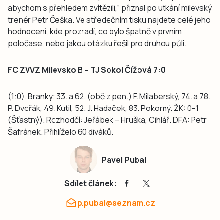
abychom s přehledem zvítězili,“ přiznal po utkání milevský
trenér Petr Češka. Ve středečním tisku najdete celé jeho
hodnocení, kde prozradí, co bylo špatně v prvním
poločase, nebo jakou otázku řešil pro druhou půli.
FC ZVVZ Milevsko B – TJ Sokol Čížová 7:0
(1:0). Branky: 33. a 62. (obě z pen.) F. Milaberský, 74. a 78.
P. Dvořák, 49. Kutil, 52. J. Hadáček, 83. Pokorný. ŽK: 0–1
(Šťastný). Rozhodčí: Jeřábek – Hruška, Cihlář. DFA: Petr
Šafránek. Přihlíželo 60 diváků.
Pavel Pubal
Sdílet článek:
p.pubal@seznam.cz