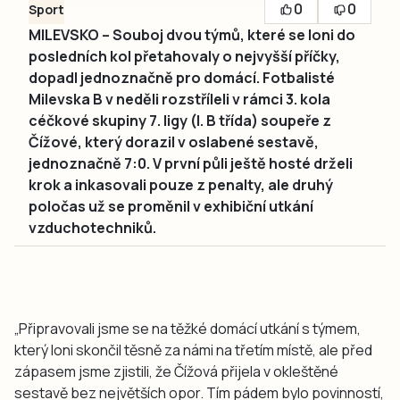
0
0
Sport
MILEVSKO – Souboj dvou týmů, které se loni do
posledních kol přetahovaly o nejvyšší příčky,
dopadl jednoznačně pro domácí. Fotbalisté
Milevska B v neděli rozstříleli v rámci 3. kola
céčkové skupiny 7. ligy (I. B třída) soupeře z
Čížové, který dorazil v oslabené sestavě,
jednoznačně 7:0. V první půli ještě hosté drželi
krok a inkasovali pouze z penalty, ale druhý
poločas už se proměnil v exhibiční utkání
vzduchotechniků.
„Připravovali jsme se na těžké domácí utkání s týmem,
který loni skončil těsně za námi na třetím místě, ale před
zápasem jsme zjistili, že Čížová přijela v okleštěné
sestavě bez největších opor. Tím pádem bylo povinností,