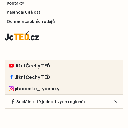
Kontakty
Kalendář událostí
Ochrana osobních údajů
Jižní Čechy TEĎ
Jižní Čechy TEĎ
jihoceske_tydeniky
Sociální sítě jednotlivých regionů:
Jakékoliv užití obsahu, včetně převzetí článků, je bez souhlasu
společnosti Jihočeské týdeníky s.r.o. zakázáno. Souhlas lze