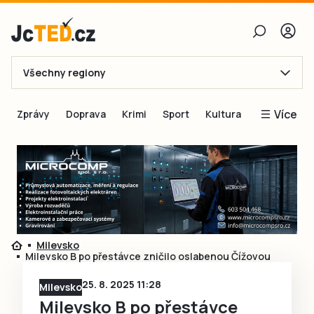
Všechny regiony
E-mail
Více
Zprávy
Doprava
Krimi
Sport
Kultura
Heslo
Blogy
Obnovit heslo
Inspirace
Čtenáři píší
Přihlásit se
Speciální přílohy
Přihlásit se přes Facebook
Inzerce
Milevsko
Milevsko B po přestávce zničilo oslabenou Čížovou
Ještě nemám účet, chci se
Registrovat
25. 8. 2025 11:28
Milevsko
Milevsko B po přestávce