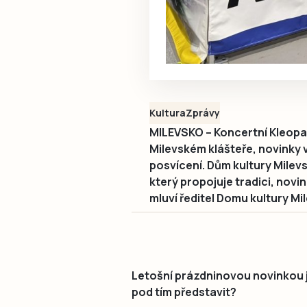
Kultura
Zprávy
MILEVSKO – Koncertní Kleopat
Milevském klášteře, novinky 
posvícení. Dům kultury Milev
který propojuje tradici, novin
mluví ředitel Domu kultury Mil
Letošní prázdninovou novinkou j
pod tím představit?