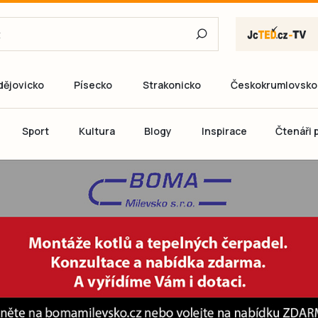
dějovicko
Písecko
Strakonicko
Českokrumlovsko
E-mail
Sport
Kultura
Blogy
Inspirace
Čtenáři p
Heslo
P
Přihlás
Ještě nemám ú