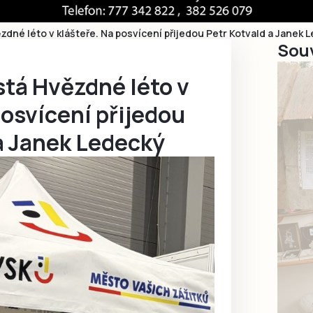
zdné léto v klášteře. Na posvícení přijedou Petr Kotvald a Janek 
Souv
stá Hvězdné léto v
posvícení přijedou
a Janek Ledecký