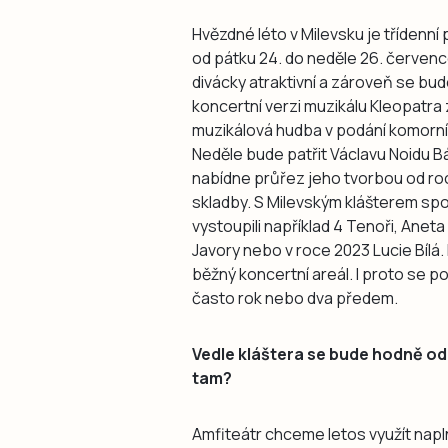
Hvězdné léto v Milevsku je třídenní
od pátku 24. do neděle 26. července
divácky atraktivní a zároveň se bu
koncertní verzi muzikálu Kleopatra 
muzikálová hudba v podání komorn
Neděle bude patřit Václavu Noidu B
nabídne průřez jeho tvorbou od ro
skladby. S Milevským klášterem spo
vystoupili například 4 Tenoři, Anet
Javory nebo v roce 2023 Lucie Bílá.
běžný koncertní areál. I proto se
často rok nebo dva předem.
Vedle kláštera se bude hodně od
tam?
Amfiteátr chceme letos využít na