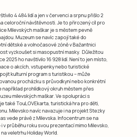
vilo 4 484 lidí a jen v červenci a srpnu přišlo 2
a celoroční návštěvnosti. Je to přirozený cíl pro
radice Milevských maškar je s městem pevně
enajdou. Muzeum se navíc zapojí také do
tní dětské a volnočasové zóně v Bažantnici
žnost vyzkoušet si masopustní masky. Důležitou
ce 2025 ho navštívilo 16 928 lidí. Není to jen místo,
mace o akcích, vstupenky nebo turistické
ojit kulturní program s turistikou – může
tovanou procházku s průvodkyní nebo konkrétní
de například prohlídkový okruh městem přes
 Muzeu milevských maškar. Ve spolupráci s
je také TouLOVEkarta, turistická hra pro děti,
ionu. Milevsko navíc navazuje i na projekt Stezky
tras vede právě z Milevska. Infocentrum se na
e i v průběhu roku svou prezentací mimo Milevsko,
na veletrhu Holiday World.