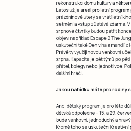
rekonstrukcí domu kultury a někter
Letos už je areál pro letní progra
prázdninové úterý se vrátí letní kin
setmění a vstup zůstává zdarma. V
srpnové čtvrtky budou patřit konce
objeví například Escape 2 The Jung
uskuteční také Den vína a mandlí z
Právě ty využijí novou venkovní uče
srpna. Kapacita je pět týmů po pěti
přátel, kolegy nebo jednotlivce. P
dalšími hráči.
Jakou nabídku máte pro rodiny s
Ano, dětský program je pro léto důl
dětská odpoledne – 15. a 29. červen
bude venkovní, jednoduchý a hravý: 
Kromě toho se uskuteční Kreativní 