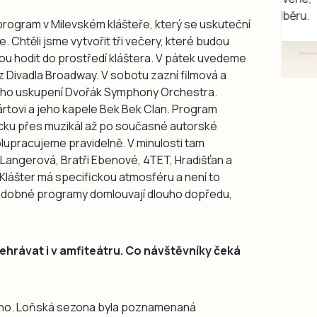
mazlivé, ihned k odběru.
 program v Milevském klášteře, který se uskuteční
. Chtěli jsme vytvořit tři večery, které budou
dou hodit do prostředí kláštera. V pátek uvedeme
z Divadla Broadway. V sobotu zazní filmová a
ího uskupení Dvořák Symphony Orchestra.
ártovi a jeho kapele Bek Bek Clan. Program
cku přes muzikál až po současné autorské
lupracujeme pravidelně. V minulosti tam
a Langerová, Bratři Ebenové, 4TET, Hradišťan a
 Klášter má specifickou atmosféru a není to
 podobné programy domlouvají dlouho dopředu,
ehrávat i v amfiteátru. Co návštěvníky čeká
plno. Loňská sezona byla poznamenaná