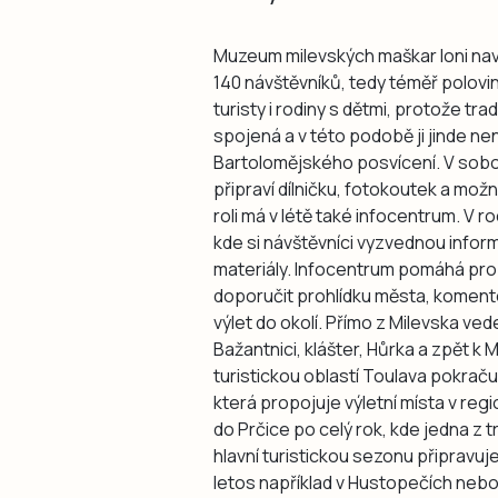
Muzeum milevských maškar loni navští
140 návštěvníků, tedy téměř polovin
turisty i rodiny s dětmi, protože t
spojená a v této podobě ji jinde n
Bartolomějského posvícení. V sobo
připraví dílničku, fotokoutek a mo
roli má v létě také infocentrum. V ro
kde si návštěvníci vyzvednou infor
materiály. Infocentrum pomáhá prop
doporučit prohlídku města, komen
výlet do okolí. Přímo z Milevska ve
Bažantnici, klášter, Hůrka a zpět k
turistickou oblastí Toulava pokraču
která propojuje výletní místa v reg
do Prčice po celý rok, kde jedna z 
hlavní turistickou sezonu připravuj
letos například v Hustopečích nebo 