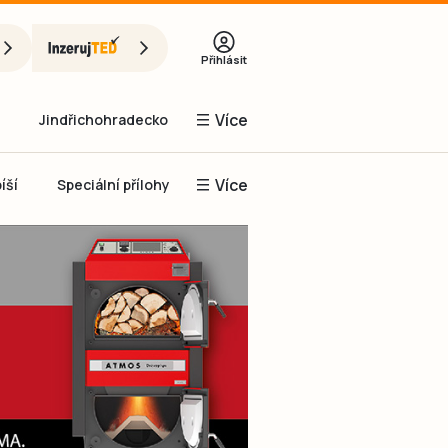
Přihlásit
Více
Jindřichohradecko
Více
íší
Speciální přílohy
Prachaticko
Inzerce
Obnovit heslo
řihlásit se
it se přes Facebook
čet, chci se
Registrovat