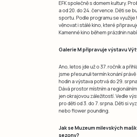
EFK společně s domem kultury. Pro
a od 20. do 24. července. Děti se bu
sportu. Podle programu se využije
věnovat i stálé kino, které připrav
Kamenné kino během prázdnin nabíd
Galerie M připravuje výstavu Výt
Ano, letos jde už o 37. ročník a při
jsme přesunuli termín konání právě 
hodin a výstava potrvá do 29. srpna
Dává prostor místním a regionálním
jen okrajovou záležitostí. Vedle výs
pro děti od 3. do 7. srpna. Děti si vy
nebo flower pounding.
Jak se Muzeum milevských maškar
sezony?