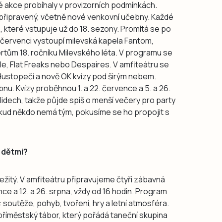
é akce probíhaly v provizorních podmínkách.
m připravený, včetně nové venkovní učebny. Každé
o, které vstupuje už do 18. sezony. Promítá se po
 červenci vystoupí milevská kapela Fantom,
rtům 18. ročníku Milevského léta. V programu se
le, Flat Freaks nebo Despaires. V amfiteátru se
 Hustopečí a nově OK kvízy pod širým nebem.
bnu. Kvízy proběhnou 1. a 22. července a 5. a 26.
 lidech, takže půjde spíš o menší večery pro party
okud někdo nemá tým, pokusíme se ho propojit s
 dětmi?
ežitý. V amfiteátru připravujeme čtyři zábavná
ce a 12. a 26. srpna, vždy od 16 hodin. Program
soutěže, pohyb, tvoření, hry a letní atmosféra.
příměstský tábor, který pořádá taneční skupina