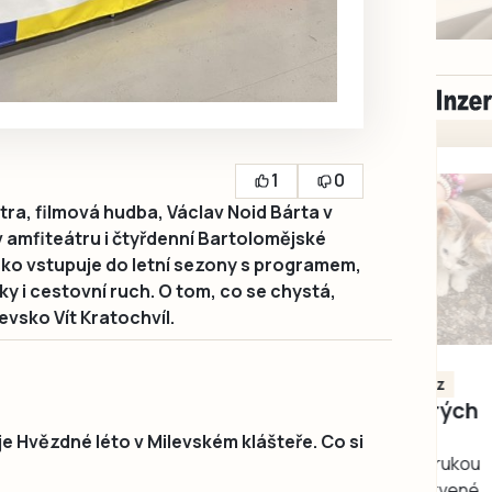
1
0
ra, filmová hudba, Václav Noid Bárta v
v amfiteátru i čtyřdenní Bartolomějské
sko vstupuje do letní sezony s programem,
ky i cestovní ruch. O tom, co se chystá,
evsko Vít Kratochvíl.
Milevsko
Zdarma / za odvoz
Daruji do dobrých
rukou kotě
e Hvězdné léto v Milevském klášteře. Co si
Daruji do dobrých rukou
kotě-kočka, odčervené,