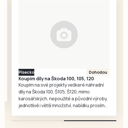
onemocnění nebo
systému IDESKA.
cévní mozkové
Ten přinesl mimo
příhody. Řada lidí
jiné sjednocení a
přitom o svém
úpravu ceníku
onemocnění
jízdného a tím
dlouhou dobu
začali senioři
vůbec neví. V…
starší 70 let platit
za cestování MHD.
To je předmětem
kritiky i v jiných
Písecko
Dohodou
městech. Český
Koupím díly na Škoda 100, 105, 120
Krumlov se…
Koupím na své projekty veškeré náhradní
díly na Škoda 100, Š105, Š120, mimo
karosářských, nepoužité a původní výroby,
jednotlivě i větší množství, nabídku prosím
pouze na e-mail: svorpi@seznam.cz.