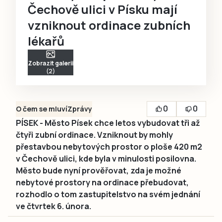
Čechově ulici v Písku mají
vzniknout ordinace zubních
lékařů
Zobrazit galerii
(2)
0
0
O čem se mluví
Zprávy
PÍSEK - Město Písek chce letos vybudovat tři až
čtyři zubní ordinace. Vzniknout by mohly
přestavbou nebytových prostor o ploše 420 m2
v Čechově ulici, kde byla v minulosti posilovna.
Město bude nyní prověřovat, zda je možné
nebytové prostory na ordinace přebudovat,
rozhodlo o tom zastupitelstvo na svém jednání
ve čtvrtek 6. února.