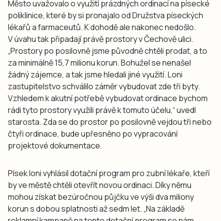
Město uvažovalo o využití prázdných ordinací na písecké
poliklinice, které by si pronajalo od Družstva píseckých
lékařů a farmaceutů. K dohodě ale nakonec nedošlo.
V úvahu tak připadají právě prostory v Čechově ulici.
„Prostory po posilovně jsme původně chtěli prodat, a to
za minimálně 15,7 milionu korun. Bohužel se nenašel
žádný zájemce, a tak jsme hledali jiné využití. Loni
zastupitelstvo schválilo záměr vybudovat zde tři byty.
Vzhledem k akutní potřebě vybudovat ordinace bychom
rádi tyto prostory využili právě k tomuto účelu,“ uvedl
starosta. Zda se do prostor po posilovně vejdou tři nebo
čtyři ordinace, bude upřesněno po vypracování
projektové dokumentace.
Písek loni vyhlásil dotační program pro zubní lékaře, kteří
by ve městě chtěli otevřít novou ordinaci. Díky němu
mohou získat bezúročnou půjčku ve výši dva miliony
korun s dobou splatnosti až sedm let. „Na základě
reklamní kampaně na tento dotační program se nám