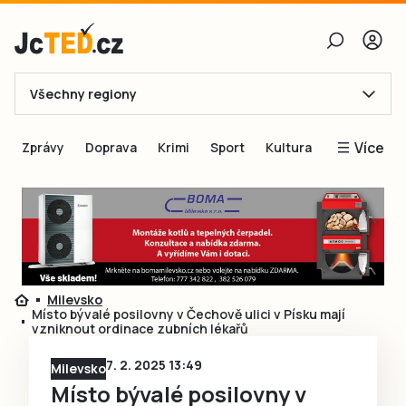
Všechny regiony
E-mail
Více
Zprávy
Doprava
Krimi
Sport
Kultura
Heslo
Blogy
Obnovit heslo
Inspirace
Čtenáři píší
Přihlásit se
Speciální přílohy
Milevsko
Přihlásit se přes Facebook
Inzerce
Místo bývalé posilovny v Čechově ulici v Písku mají
vzniknout ordinace zubních lékařů
Ještě nemám účet, chci se
Registrovat
7. 2. 2025 13:49
Milevsko
Místo bývalé posilovny v