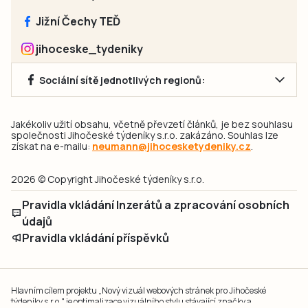
Jižní Čechy TEĎ
jihoceske_tydeniky
Sociální sítě jednotlivých regionů:
Jakékoliv užití obsahu, včetně převzetí článků, je bez souhlasu
společnosti Jihočeské týdeníky s.r.o. zakázáno. Souhlas lze
získat na e-mailu:
neumann@jihocesketydeniky.cz
.
2026 © Copyright Jihočeské týdeníky s.r.o.
Pravidla vkládání Inzerátů a zpracování osobních
údajů
Pravidla vkládání příspěvků
Hlavním cílem projektu „Nový vizuál webových stránek pro Jihočeské
týdeníky s.r.o." je optimalizace vizuálního stylu stávající značky a