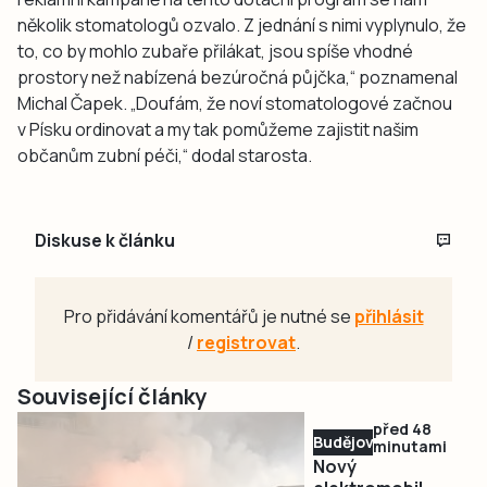
několik stomatologů ozvalo. Z jednání s nimi vyplynulo, že
to, co by mohlo zubaře přilákat, jsou spíše vhodné
prostory než nabízená bezúročná půjčka,“ poznamenal
Michal Čapek. „Doufám, že noví stomatologové začnou
v Písku ordinovat a my tak pomůžeme zajistit našim
občanům zubní péči,“ dodal starosta.
Diskuse k článku
Pro přidávání komentářů je nutné se
přihlásit
/
registrovat
.
Související články
před 48
Budějovicko
minutami
Nový