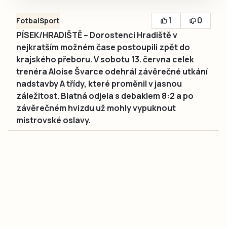
1
0
Fotbal
Sport
PÍSEK/HRADIŠTĚ – Dorostenci Hradiště v
nejkratším možném čase postoupili zpět do
krajského přeboru. V sobotu 13. června celek
trenéra Aloise Švarce odehrál závěrečné utkání
nadstavby A třídy, které proměnil v jasnou
záležitost. Blatná odjela s debaklem 8:2 a po
závěrečném hvizdu už mohly vypuknout
mistrovské oslavy.