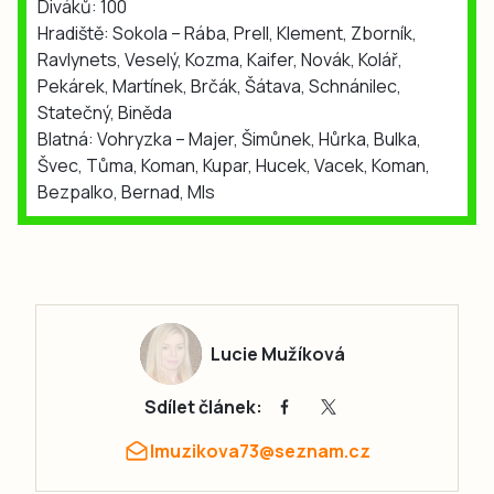
Diváků: 100
Hradiště: Sokola – Rába, Prell, Klement, Zborník,
Ravlynets, Veselý, Kozma, Kaifer, Novák, Kolář,
Pekárek, Martínek, Brčák, Šátava, Schnánilec,
Statečný, Biněda
Blatná: Vohryzka – Majer, Šimůnek, Hůrka, Bulka,
Švec, Tůma, Koman, Kupar, Hucek, Vacek, Koman,
Bezpalko, Bernad, Mls
Lucie Mužíková
Sdílet článek:
lmuzikova73@seznam.cz