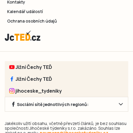
Kontakty
Kalendář událostí
Ochrana osobních údajů
Jižní Čechy TEĎ
Jižní Čechy TEĎ
jihoceske_tydeniky
Sociální sítě jednotlivých regionů:
Jakékoliv užití obsahu, včetně převzetí článků, je bez souhlasu
společnosti Jihočeské týdeníky s.r.o. zakázáno. Souhlas lze
získat na e-mailu:
neumann@jihocesketydeniky.cz
.