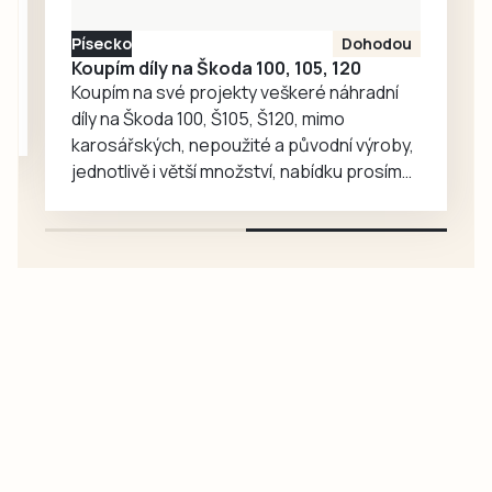
závod Galaxy
Písecko
Dohodou
CykloŠvec
Koupím díly na Škoda 100, 105, 120
kritérium Hradiště
Koupím na své projekty veškeré náhradní
2026. Příprava…
díly na Škoda 100, Š105, Š120, mimo
karosářských, nepoužité a původní výroby,
jednotlivě i větší množství, nabídku prosím
pouze na e-mail: svorpi@seznam.cz.