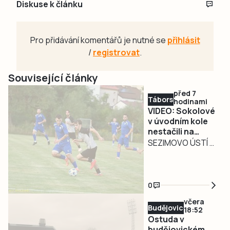
Diskuse k článku
Pro přidávání komentářů je nutné se
přihlásit
/
registrovat
.
Související články
před 7
Táborsko
hodinami
VIDEO: Sokolové
v úvodním kole
nestačili na
Novákovo
SEZIMOVO ÚSTÍ –
Dvořiště.
Nejvyšší krajská
Součástí otočky
fotbalová soutěž
během deseti
otevřela své
minut byla
0
brány nového
penalta
včera
ročníku v pátek 7.
Budějovicko
18:52
srpna. Sokolové
Ostuda v
ze Sezimova Ústí
budějovickém