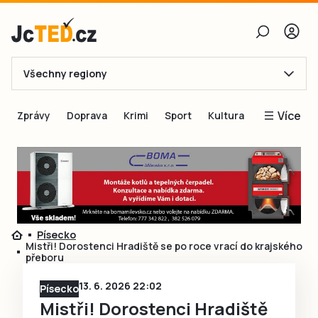
Všechny regiony
E-mail
Více
Zprávy
Doprava
Krimi
Sport
Kultura
Heslo
Blogy
Obnovit heslo
Inspirace
Čtenáři píší
Přihlásit se
Speciální přílohy
Písecko
Přihlásit se přes Facebook
Inzerce
Mistři! Dorostenci Hradiště se po roce vrací do krajského
přeboru
Ještě nemám účet, chci se
Registrovat
13. 6. 2026 22:02
Písecko
Mistři! Dorostenci Hradiště