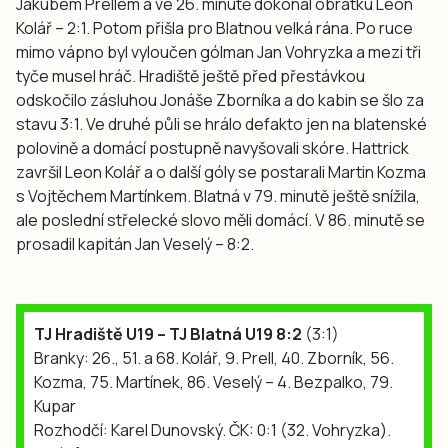
Jakubem Prellem a ve 26. minutě dokonal obrátku Leon
Kolář – 2:1. Potom přišla pro Blatnou velká rána. Po ruce
mimo vápno byl vyloučen gólman Jan Vohryzka a mezi tři
tyče musel hráč. Hradiště ještě před přestávkou
odskočilo zásluhou Jonáše Zborníka a do kabin se šlo za
stavu 3:1. Ve druhé půli se hrálo defakto jen na blatenské
polovině a domácí postupně navyšovali skóre. Hattrick
završil Leon Kolář a o další góly se postarali Martin Kozma
s Vojtěchem Martínkem. Blatná v 79. minutě ještě snížila,
ale poslední střelecké slovo měli domácí. V 86. minutě se
prosadil kapitán Jan Veselý – 8:2.
TJ Hradiště U19 – TJ Blatná U19 8:2
(3:1)
Branky: 26., 51. a 68. Kolář, 9. Prell, 40. Zborník, 56.
Kozma, 75. Martínek, 86. Veselý – 4. Bezpalko, 79.
Kupar
Rozhodčí: Karel Dunovský. ČK: 0:1 (32. Vohryzka).