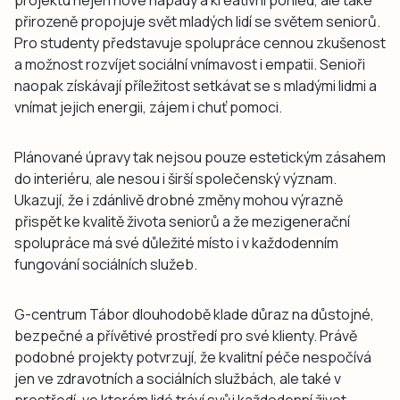
přirozeně propojuje svět mladých lidí se světem seniorů.
Pro studenty představuje spolupráce cennou zkušenost
a možnost rozvíjet sociální vnímavost i empatii. Senioři
naopak získávají příležitost setkávat se s mladými lidmi a
vnímat jejich energii, zájem i chuť pomoci.
Plánované úpravy tak nejsou pouze estetickým zásahem
do interiéru, ale nesou i širší společenský význam.
Ukazují, že i zdánlivě drobné změny mohou výrazně
přispět ke kvalitě života seniorů a že mezigenerační
spolupráce má své důležité místo i v každodenním
fungování sociálních služeb.
G-centrum Tábor dlouhodobě klade důraz na důstojné,
bezpečné a přívětivé prostředí pro své klienty. Právě
podobné projekty potvrzují, že kvalitní péče nespočívá
jen ve zdravotních a sociálních službách, ale také v
prostředí, ve kterém lidé tráví svůj každodenní život.