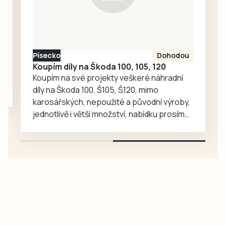
lákadel. V
nejnovějších třech
případech
poškození přišli o
Písecko
Dohodou
více než tři miliony
Koupím díly na Škoda 100, 105, 120
korun.
Koupím na své projekty veškeré náhradní
díly na Škoda 100, Š105, Š120, mimo
karosářských, nepoužité a původní výroby,
jednotlivě i větší množství, nabídku prosím
pouze na e-mail: svorpi@seznam.cz.