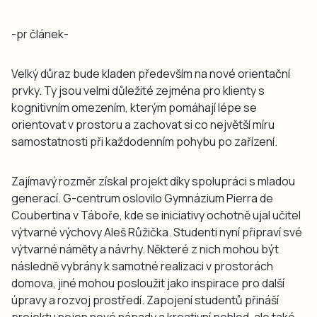
-pr článek-
Velký důraz bude kladen především na nové orientační
prvky. Ty jsou velmi důležité zejména pro klienty s
kognitivním omezením, kterým pomáhají lépe se
orientovat v prostoru a zachovat si co největší míru
samostatnosti při každodenním pohybu po zařízení.
Zajímavý rozměr získal projekt díky spolupráci s mladou
generací. G-centrum oslovilo Gymnázium Pierra de
Coubertina v Táboře, kde se iniciativy ochotně ujal učitel
výtvarné výchovy Aleš Růžička. Studenti nyní připraví své
výtvarné náměty a návrhy. Některé z nich mohou být
následně vybrány k samotné realizaci v prostorách
domova, jiné mohou posloužit jako inspirace pro další
úpravy a rozvoj prostředí. Zapojení studentů přináší
projektu nejen nové nápady a kreativní pohled, ale také