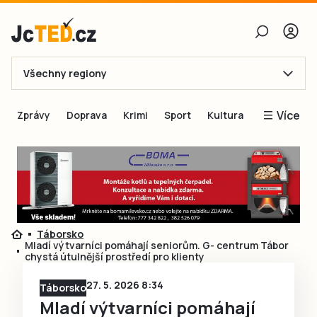
Všechny regiony
E-mail
Více
Zprávy
Doprava
Krimi
Sport
Kultura
Heslo
Blogy
Obnovit heslo
Inspirace
Čtenáři píší
Přihlásit se
Speciální přílohy
Táborsko
Přihlásit se přes Facebook
Inzerce
Mladí výtvarníci pomáhají seniorům. G- centrum Tábor
chystá útulnější prostředí pro klienty
Ještě nemám účet, chci se
Registrovat
27. 5. 2026 8:34
Táborsko
Mladí výtvarníci pomáhají