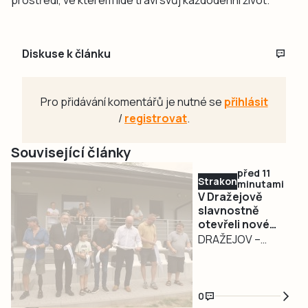
Diskuse k článku
Pro přidávání komentářů je nutné se
přihlásit
/
registrovat
.
Související články
před 11
Strakonicko
minutami
V Dražejově
slavnostně
otevřeli nové
fotbalové
DRAŽEJOV –
kabiny. Oslavy
Fotbalový areál v
pokračují i v
Dražejově se
sobotu
dočkal významné
0
modernizace. V