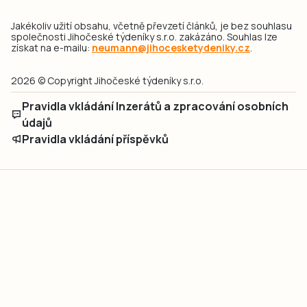
Jakékoliv užití obsahu, včetně převzetí článků, je bez souhlasu
společnosti Jihočeské týdeníky s.r.o. zakázáno. Souhlas lze
získat na e-mailu:
neumann@jihocesketydeniky.cz
.
2026 © Copyright Jihočeské týdeníky s.r.o.
Pravidla vkládání Inzerátů a zpracování osobních
údajů
Pravidla vkládání příspěvků
Hlavním cílem projektu „Nový vizuál webových stránek pro Jihočeské
týdeníky s.r.o." je optimalizace vizuálního stylu stávající značky a
modernizace grafického designu webu
jcted.cz
. Akcentována je funkčnost
uživatelského rozhraní webu, aby se stal moderním a přehledným zdrojem
důležitých a ověřených informací pro veřejnost. Projekt má zvýšit efektivitu a
zabezpečení poskytovaných služeb.
Projekt byl spolufinancován Evropskou unií z nástroje NextGenerationEU.