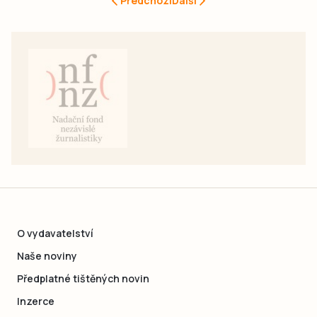
Předchozí
Další
O vydavatelství
Naše noviny
Předplatné tištěných novin
Inzerce