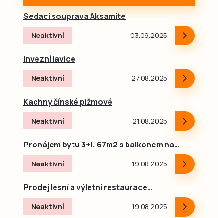
Sedací souprava Aksamite
Neaktivní
03.09.2025
Invezní lavice
Neaktivní
27.08.2025
Kachny čínské pižmové
Neaktivní
21.08.2025
Pronájem bytu 3+1, 67m2 s balkonem na
Sídlišti Nad Lužnicí v Táboře
Neaktivní
19.08.2025
Prodej lesní a výletní restaurace
Harrachovky v údolí Lužnice u Tábora,
Neaktivní
19.08.2025
tábořiště a penzion.