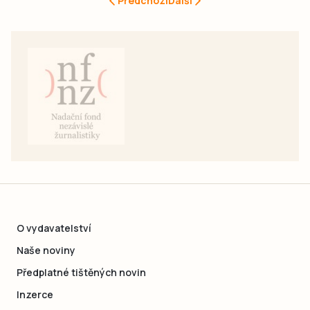
Předchozí
Další
O vydavatelství
Naše noviny
Předplatné tištěných novin
Inzerce