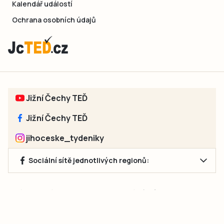
Kalendář událostí
Ochrana osobních údajů
Jižní Čechy TEĎ
Jižní Čechy TEĎ
jihoceske_tydeniky
Sociální sítě jednotlivých regionů:
Jakékoliv užití obsahu, včetně převzetí článků, je bez souhlasu
společnosti Jihočeské týdeníky s.r.o. zakázáno. Souhlas lze
získat na e-mailu:
neumann@jihocesketydeniky.cz
.