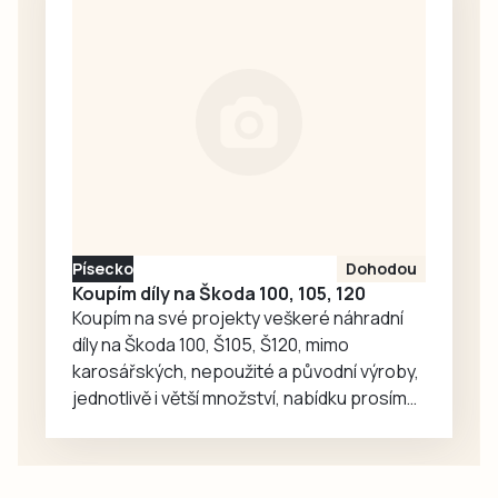
na lince poruch, z
recepce vás tam
opakovaně
přepojí, ale
telefon vyzvání
marně. Ve 14.36
společnost ČEVAK
zveřejnila, že
velká havárie se
týká Pražského a
Písecko
Dohodou
Náchodského
Koupím díly na Škoda 100, 105, 120
sídliště, Píseckého
Koupím na své projekty veškeré náhradní
rozcestí,…
díly na Škoda 100, Š105, Š120, mimo
karosářských, nepoužité a původní výroby,
jednotlivě i větší množství, nabídku prosím
pouze na e-mail: svorpi@seznam.cz.