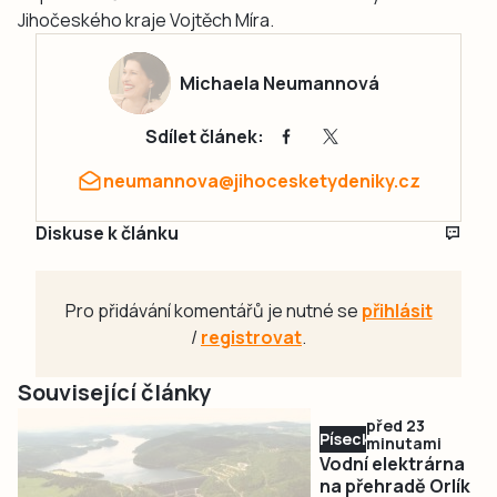
Jihočeského kraje Vojtěch Míra.
Michaela Neumannová
Sdílet článek:
neumannova@jihocesketydeniky.cz
Diskuse k článku
Pro přidávání komentářů je nutné se
přihlásit
/
registrovat
.
Související články
před 23
Písecko
minutami
Vodní elektrárna
na přehradě Orlík