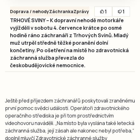
1
1
Doprava / nehody
Záchranka
Zprávy
TRHOVÉ SVINY – K dopravní nehodě motorkáře
vyjížděli v sobotu 4. července krátce po osmé
hodině ráno záchranáři z Trhových Svinů. Mladý
muž utrpěl středně těžké poranění dolní
končetiny. Po ošetření na místě ho zdravotnická
záchranná služba převezla do
českobudějovické nemocnice.
Ještě před příjezdem záchranářů poskytovali zraněnému
první pomoc svědci události. Operátoři zdravotnického
operačního střediska je při tom prostřednictvím
videohovoru naváděli. „Na místo byla vyslána také letecká
záchranná služba, její zásah ale nakonec nebyl potřeba,“
doplnil mluvčí Zdravotnické záchranné služby