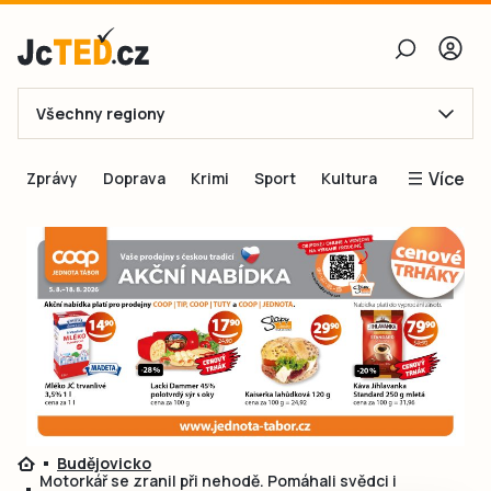
Všechny regiony
E-mail
Více
Zprávy
Doprava
Krimi
Sport
Kultura
Heslo
Blogy
Obnovit heslo
Inspirace
Čtenáři píší
Přihlásit se
Speciální přílohy
Přihlásit se přes Facebook
Inzerce
Ještě nemám účet, chci se
Registrovat
Budějovicko
Motorkář se zranil při nehodě. Pomáhali svědci i