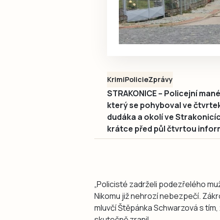
Krimi
Policie
Zprávy
STRAKONICE – Policejní manév
který se pohyboval ve čtvrtek
dudáka a okolí ve Strakonicí
krátce před půl čtvrtou infor
„Policisté zadrželi podezřelého muž
Nikomu již nehrozí nebezpečí. Zákrok
mluvčí Štěpánka Schwarzová s tím, 
skutečně zranil.