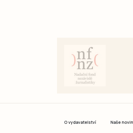
O vydavatelství
Naše novi