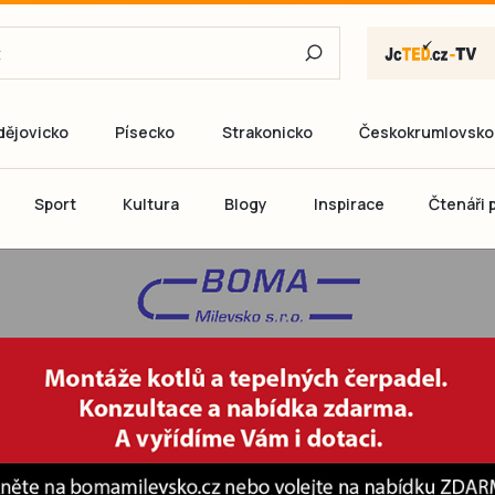
dějovicko
Písecko
Strakonicko
Českokrumlovsko
E-mail
Sport
Kultura
Blogy
Inspirace
Čtenáři p
Heslo
P
Přihlás
Ještě nemám ú