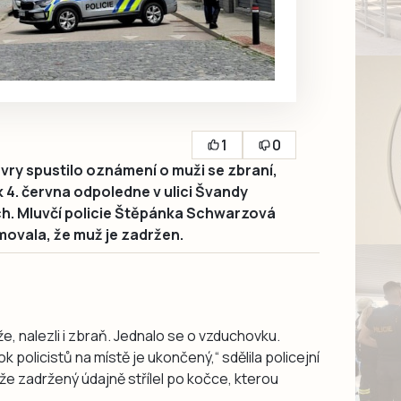
1
0
ry spustilo oznámení o muži se zbraní,
 4. června odpoledne v ulici Švandy
ch. Mluvčí policie Štěpánka Schwarzová
movala, že muž je zadržen.
e, nalezli i zbraň. Jednalo se o vzduchovku.
 policistů na místě je ukončený,“ sdělila policejní
že zadržený údajně střílel po kočce, kterou