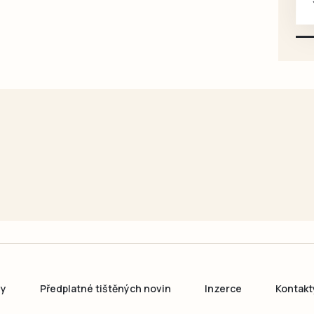
karosářských, nepoužité a
původní výroby, jednotlivě i
větší množství, nabídku
prosím pouze na e-mail:
svorpi@seznam.cz.
ny
Předplatné tištěných novin
Inzerce
Kontakt