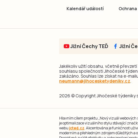
Kalendář událostí
Ochrana 
Jižní Čechy TEĎ
Jižní Č
Jakékoliv užití obsahu, včetně převzetí
souhlasu společnosti Jihočeské týdeník
zakázáno. Souhlas lze získat na e-mailu
neumann@jihocesketydeniky.cz
.
2026 © Copyright Jihočeské týdeníky s.
Hlavním cílem projektu „Nový vizuál webových st
je optimalizace vizuálního stylu stávající zna
webu
jcted.cz
. Akcentována je funkčnost uživ
moderním a přehledným zdrojem důležitých a ov
Projekt má zvýšit efektivitu a zabezpečení pos