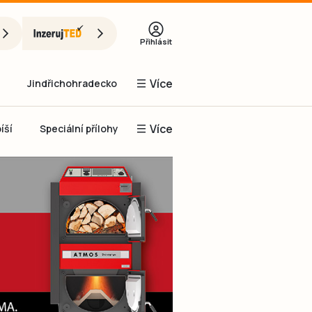
Přihlásit
Více
Jindřichohradecko
Více
íší
Speciální přílohy
Prachaticko
Inzerce
Obnovit heslo
řihlásit se
it se přes Facebook
čet, chci se
Registrovat