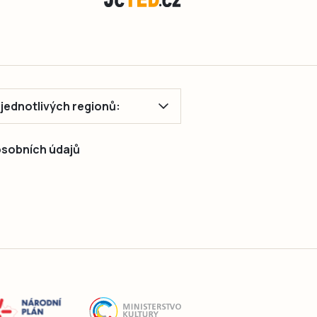
jeho…
ě jednotlivých regionů:
 osobních údajů