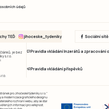
osobních údajů
echy TEĎ
jihoceske_tydeniky
Sociální sít
Pravidla vkládání Inzerátů a zpracování
 článků, je bez
y s.r.o.
:
Pravidla vkládání příspěvků
r.o.
ránek pro Jihočeské týdeníky s.r.o."
čky a modernizace grafického designu
atelského rozhraní webu, aby se stal
ěřených informací pro veřejnost.
kytovaných služeb.