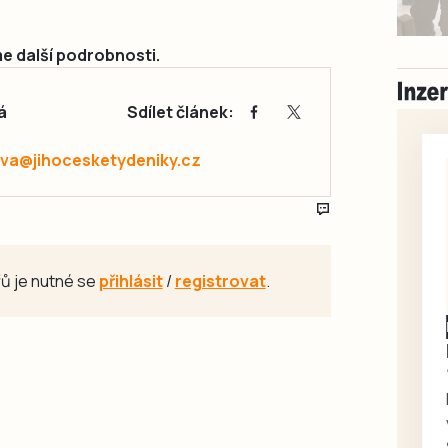
me další podrobnosti.
á
Sdílet článek:
va@jihocesketydeniky.cz
ů je nutné se
přihlásit
/
registrovat
.
Písecko
Dohodou
Koupím díly na Škoda
100, 105, 120
Koupím na své projekty
veškeré náhradní díly na
Škoda 100, Š105, Š120, mimo