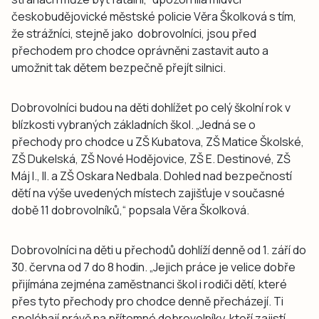
českobudějovické městské policie Věra Školková s tím,
že strážníci, stejně jako dobrovolníci, jsou před
přechodem pro chodce oprávněni zastavit auto a
umožnit tak dětem bezpečně přejít silnici.
Dobrovolníci budou na děti dohlížet po celý školní rok v
blízkosti vybraných základních škol. „Jedná se o
přechody pro chodce u ZŠ Kubatova, ZŠ Matice Školské,
ZŠ Dukelská, ZŠ Nové Hodějovice, ZŠ E. Destinové, ZŠ
Máj I., II. a ZŠ Oskara Nedbala. Dohled nad bezpečností
dětí na výše uvedených místech zajišťuje v současné
době 11 dobrovolníků,“ popsala Věra Školková.
Dobrovolníci na děti u přechodů dohlíží denně od 1. září do
30. června od 7 do 8 hodin. „Jejich práce je velice dobře
přijímána zejména zaměstnanci škol i rodiči dětí, které
přes tyto přechody pro chodce denně přecházejí. Ti
spoléhají právě na přítomné dobrovolníky, kteří zajistí