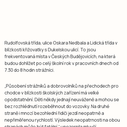
Rudolfovská třída, ulice Oskara Nedbala a Lidická třída v
blízkosti křižovatky s Dukelskou ulicí. To jsou
frekventovaná místa v Českých Budějovicích, na která
budou dohlížet po celý školní rok v pracovních dnech od
7.30 do 8 hodin strážníci.
„Působení strážníků a dobrovolníků na přechodech pro
chodce v blízkosti školských zařízení má velké
opodstatnění. Děti někdy jednají neuváženě a mohou se
bez rozhlédnutí rozeběhnout do vozovky. Na druhé
straně i mnozí bezohlední řidiči jezdí neopatrně a
nepřiměřenou rychlostí. Výsledek neopatrnosti na obou
stranách může být fatální,“ upozornila mluvčí