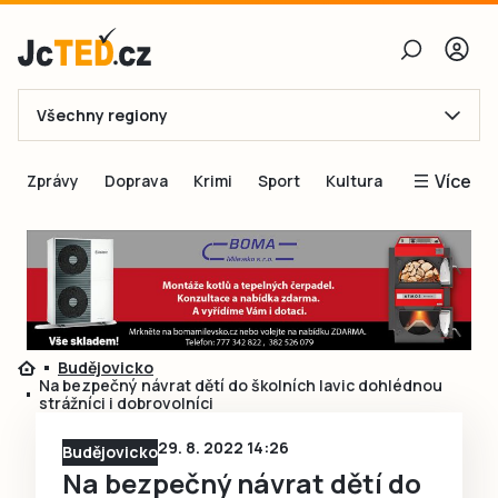
Všechny regiony
E-mail
Více
Zprávy
Doprava
Krimi
Sport
Kultura
Heslo
Blogy
Obnovit heslo
Inspirace
Čtenáři píší
Přihlásit se
Speciální přílohy
Budějovicko
Přihlásit se přes Facebook
Inzerce
Na bezpečný návrat dětí do školních lavic dohlédnou
strážníci i dobrovolníci
Ještě nemám účet, chci se
Registrovat
29. 8. 2022 14:26
Budějovicko
Na bezpečný návrat dětí do