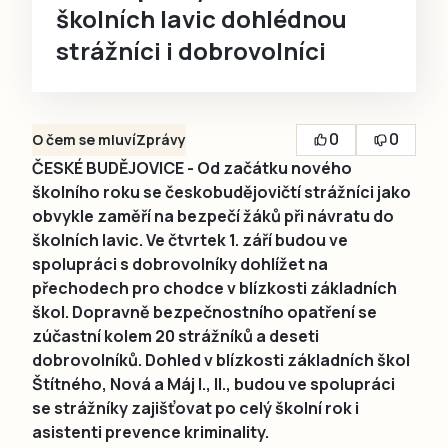
školních lavic dohlédnou
strážníci i dobrovolníci
0
0
O čem se mluví
Zprávy
ČESKÉ BUDĚJOVICE - Od začátku nového
školního roku se českobudějovičtí strážníci jako
obvykle zaměří na bezpečí žáků při návratu do
školních lavic. Ve čtvrtek 1. září budou ve
spolupráci s dobrovolníky dohlížet na
přechodech pro chodce v blízkosti základních
škol. Dopravně bezpečnostního opatření se
zúčastní kolem 20 strážníků a deseti
dobrovolníků. Dohled v blízkosti základních škol
Štítného, Nová a Máj I., II., budou ve spolupráci
se strážníky zajišťovat po celý školní rok i
asistenti prevence kriminality.