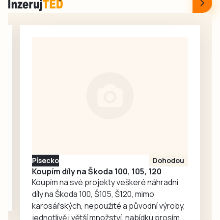
Bavorova a
II/603 u Horusic na
Drahonic, kteří si
Táborsku. Policie
nakonec odvezli
provoz odkláněla
turnajové
od Veselí nad
prvenství.
Lužnicí přes Dynín
a další obce, jak
informoval mluvčí
Milan Bajcura.
Písecko
Dohodou
Koupím díly na Škoda 100, 105, 120
Koupím na své projekty veškeré náhradní
díly na Škoda 100, Š105, Š120, mimo
karosářských, nepoužité a původní výroby,
jednotlivě i větší množství, nabídku prosím