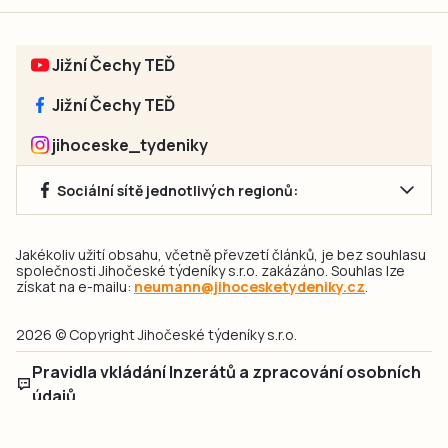
Jižní Čechy TEĎ
Jižní Čechy TEĎ
jihoceske_tydeniky
Sociální sítě jednotlivých regionů:
Jakékoliv užití obsahu, včetně převzetí článků, je bez souhlasu
společnosti Jihočeské týdeníky s.r.o. zakázáno. Souhlas lze
získat na e-mailu:
neumann@jihocesketydeniky.cz
.
2026 © Copyright Jihočeské týdeníky s.r.o.
Pravidla vkládání Inzerátů a zpracování osobních
údajů
Pravidla vkládání příspěvků