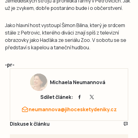
zemědělských strojů a prohlídka farmy v Petrovicích. Jak
už je zvykem, dobře postaráno bude i o občerstvení.
Jako hlavní host vystoupí Šimon Bilina, který je srdcem
stále z Petrovic, kterého diváci znají spíš z televizní
obrazovky jako Haďáka ze seriálu Zoo. V sobotu se se
představí s kapelou a taneční hudbou.
-pr-
Michaela Neumannová
Sdílet článek:
neumannova@jihocesketydeniky.cz
Diskuse k článku