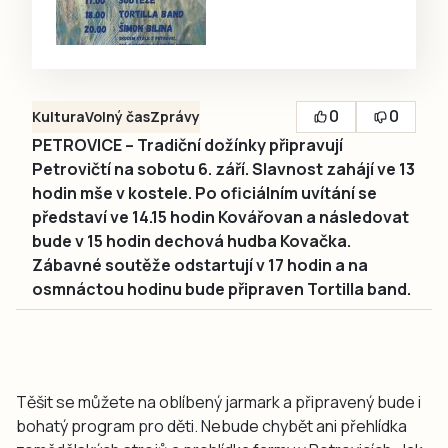
0
0
Kultura
Volný čas
Zprávy
PETROVICE – Tradiční dožínky připravují
Petrovičtí na sobotu 6. září. Slavnost zahájí ve 13
hodin mše v kostele. Po oficiálním uvítání se
představí ve 14.15 hodin Kovářovan a následovat
bude v 15 hodin dechová hudba Kovačka.
Zábavné soutěže odstartují v 17 hodin a na
osmnáctou hodinu bude připraven Tortilla band.
Těšit se můžete na oblíbený jarmark a připravený bude i
bohatý program pro děti. Nebude chybět ani přehlídka