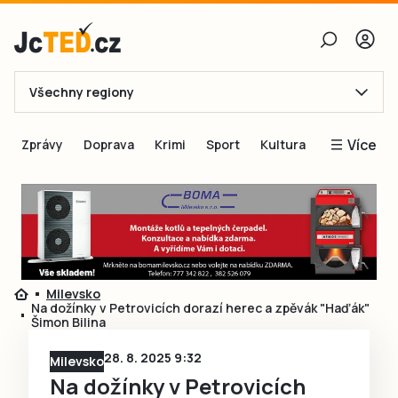
Všechny regiony
E-mail
Více
Zprávy
Doprava
Krimi
Sport
Kultura
Heslo
Blogy
Obnovit heslo
Inspirace
Čtenáři píší
Přihlásit se
Speciální přílohy
Milevsko
Přihlásit se přes Facebook
Inzerce
Na dožínky v Petrovicích dorazí herec a zpěvák "Haďák"
Šimon Bilina
Ještě nemám účet, chci se
Registrovat
28. 8. 2025 9:32
Milevsko
Na dožínky v Petrovicích