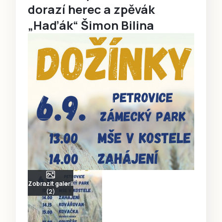
dorazí herec a zpěvák
„Haďák“ Šimon Bilina
Zobrazit galerii
(2)