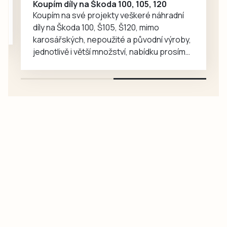
Koupím díly na Škoda 100, 105, 120
Koupím na své projekty veškeré náhradní
díly na Škoda 100, Š105, Š120, mimo
karosářských, nepoužité a původní výroby,
jednotlivě i větší množství, nabídku prosím
pouze na e-mail: svorpi@seznam.cz.