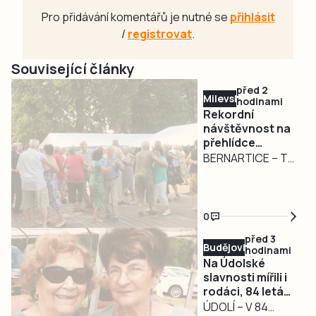
Pro přidávání komentářů je nutné se
přihlásit
/
registrovat
.
Související články
před 2
Milevsko
hodinami
Rekordní
návštěvnost na
přehlídce
dechovek v
BERNARTICE – To
Bernarticích. Na
organizátoři
Český rozhlas
bernartické
jsou lidé
přehlídky
naštvaní.
0
dechových hudeb
Objevují Rádio
před 3
Dechovka
nečekali. V sobotu
Budějovicko
hodinami
8. srpna navštívilo
Na Údolské
jejich akci přes
slavnosti mířili i
rodáci, 84 letá
250 návštěvníků.
Jana Hlaváčová
ÚDOLÍ – V 84
Tolik jich ještě