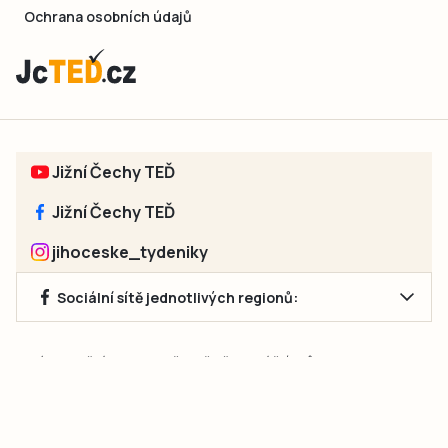
Ochrana osobních údajů
Jižní Čechy TEĎ
Jižní Čechy TEĎ
jihoceske_tydeniky
Sociální sítě jednotlivých regionů:
Jakékoliv užití obsahu, včetně převzetí článků, je bez souhlasu
společnosti Jihočeské týdeníky s.r.o. zakázáno. Souhlas lze
získat na e-mailu:
neumann@jihocesketydeniky.cz
.
2026 © Copyright Jihočeské týdeníky s.r.o.